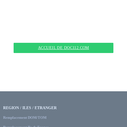
ACCUEIL DE DOC112.COM
REGION / ILES / ETRANGER
Remplacement DOM/TOM