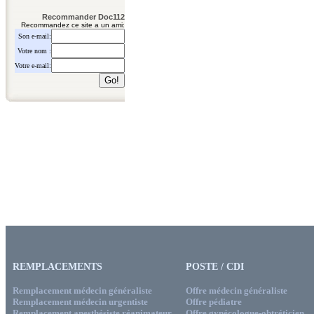
Recommander Doc112
Recommandez ce site a un ami:
Son e-mail:
Votre nom :
Votre e-mail:
REMPLACEMENTS
POSTE / CDI
Remplacement médecin généraliste
Offre médecin généraliste
Remplacement médecin urgentiste
Offre pédiatre
Remplacement anesthésiste réanimateur
Offre gynécologue-obtréticien