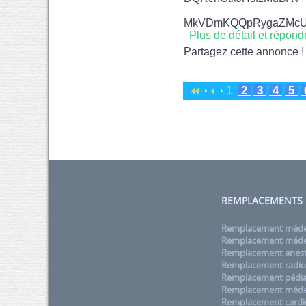
MkVDmKQQpRygaZMc
Plus de détail et répond
Partagez cette annonce !
2
3
4
5
·
·
1
REMPLACEMENTS
Remplacement médec
Remplacement médec
Remplacement anest
Remplacement radio
Remplacement pédia
Remplacement méde
Remplacement cardi