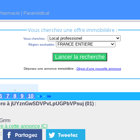
Pharmacie
|
Paramédical
Vous cherchez une offre immobilière :
Vous cherchez :
Région souhaitée:
Déposez une annonce immobilière :
Dépot d'une nouvelle annonce
6
7
8
9
10
·
·
lpro à jUYznGwSDVPvLpUGPbVPsuj (01)
:
Grrm
re à cette annonce ICI
 :