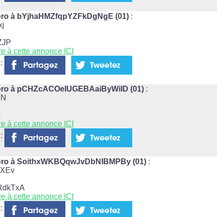
lpro à bYjhaHMZfqpYZFkDgNgE (01)
:
j
ZJP
re à cette annonce ICI
 :
lpro à pCHZcACOeIUGEBAaiByWiID (01)
:
DN
s
re à cette annonce ICI
 :
lpro à SoithxWKBQqwJvDbNIBMPBy (01)
:
eXEv
RdkTxA
re à cette annonce ICI
 :