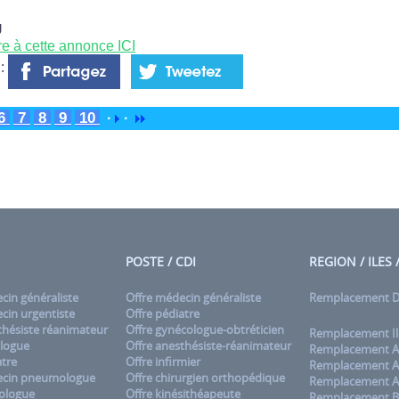
U
re à cette annonce ICI
 :
6
7
8
9
10
·
·
POSTE / CDI
REGION / ILES
in généraliste
Offre médecin généraliste
Remplacement
in urgentiste
Offre pédiatre
hésiste réanimateur
Offre gynécologue-obtréticien
Remplacement Il
logue
Offre anesthésiste-réanimateur
Remplacement A
tre
Offre infirmier
Remplacement A
cin pneumologue
Offre chirurgien orthopédique
Remplacement A
ologue
Offre kinésithéapeute
Remplacement B