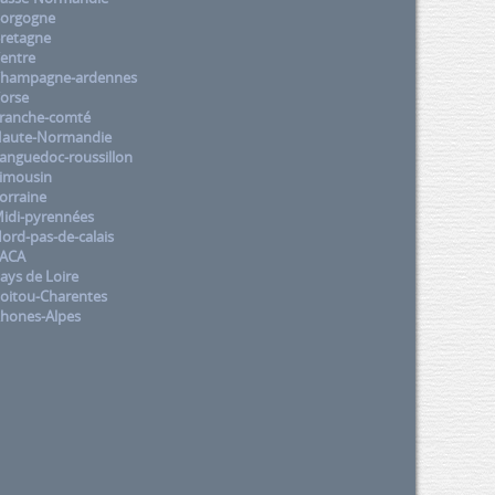
orgogne
retagne
entre
Champagne-ardennes
orse
ranche-comté
aute-Normandie
nguedoc-roussillon
imousin
orraine
idi-pyrennées
rd-pas-de-calais
PACA
ys de Loire
oitou-Charentes
hones-Alpes