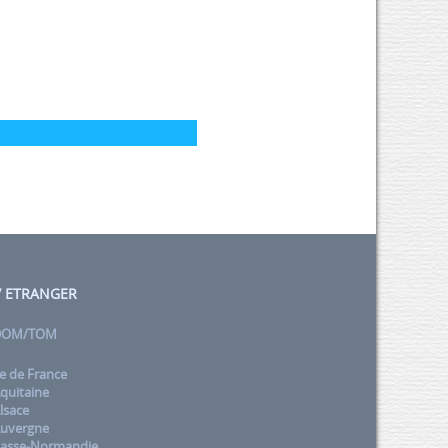
 / ETRANGER
 DOM/TOM
e de France
quitaine
lsace
uvergne
asse-Normandie