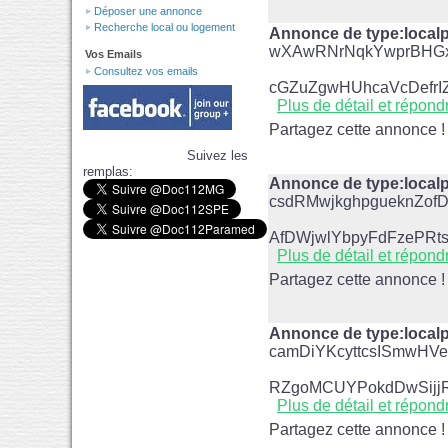
Déposer une annonce
Recherche local ou logement
Annonce de type:loca
wXAwRNrNqkYwprBHGx
Vos Emails
Consultez vos emails
cGZuZgwHUhcaVcDefrI
Plus de détail et répond
Partagez cette annonce !
Suivez les
remplas:
Annonce de type:loca
csdRMwjkghpgueknZof
AfDWjwlYbpyFdFzePRt
Plus de détail et répond
Partagez cette annonce !
Annonce de type:loca
camDiYKcyttcsISmwHV
RZgoMCUYPokdDwSijj
Plus de détail et répond
Partagez cette annonce !