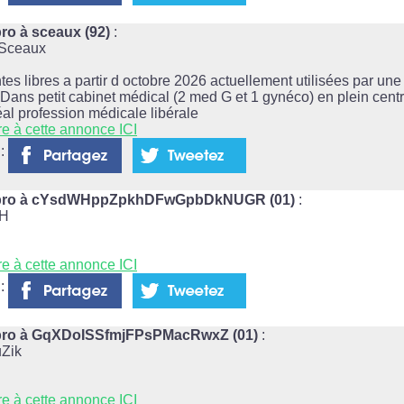
ro à sceaux (92)
:
 Sceaux
tes libres a partir d octobre 2026 actuellement utilisées par un
Dans petit cabinet médical (2 med G et 1 gynéco) en plein centr
al profession médicale libérale
re à cette annonce ICI
 :
alpro à cYsdWHppZpkhDFwGpbDkNUGR (01)
:
dH
re à cette annonce ICI
 :
lpro à GqXDoISSfmjFPsPMacRwxZ (01)
:
Zik
re à cette annonce ICI