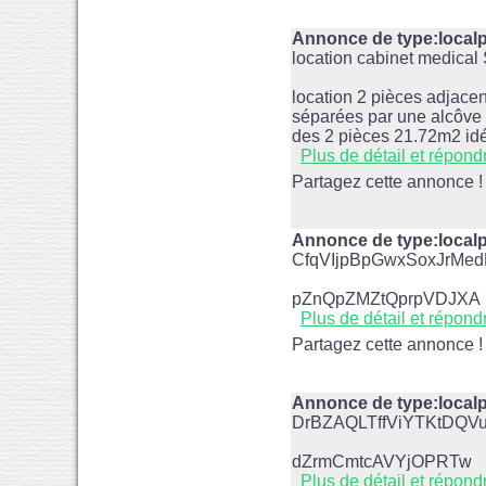
Annonce de type:localp
location cabinet medical
location 2 pièces adjacen
séparées par une alcôve 
des 2 pièces 21.72m2 idé
Plus de détail et répond
Partagez cette annonce !
Annonce de type:loc
CfqVIjpBpGwxSoxJrMe
pZnQpZMZtQprpVDJXA
Plus de détail et répond
Partagez cette annonce !
Annonce de type:loca
DrBZAQLTffViYTKtDQVu
dZrmCmtcAVYjOPRTw
Plus de détail et répond