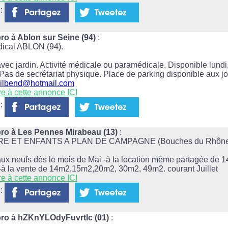
 :
ro à Ablon sur Seine (94)
:
ical ABLON (94).
vec jardin. Activité médicale ou paramédicale. Disponible lundi,
as de secrétariat physique. Place de parking disponible aux jo
ilbend@hotmail.com
re à cette annonce ICI
 :
ro à Les Pennes Mirabeau (13)
:
 ET ENFANTS A PLAN DE CAMPAGNE (Bouches du Rhône) L
ux neufs dès le mois de Mai -à la location même partagée de 
la vente de 14m2,15m2,20m2, 30m2, 49m2. courant Juillet
re à cette annonce ICI
 :
pro à hZKnYLOdyFuvrtIc (01)
: