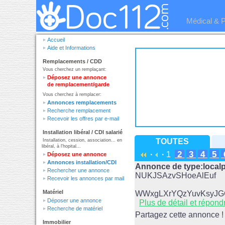
Médical & 
Accueil
Aide et Informations
Remplacements / CDD
Vous cherchez un remplaçant:
Déposez une annonce
de remplacement/garde
Vous cherchez à remplacer:
Annonces remplacements
Recherche remplacement
Recevoir les offres par e-mail
Installation libéral / CDI salarié
TOUTES
Installation, cession, association... en
libéral, à l'hopital...
2
3
4
5
·
·
1
Déposez une annonce
Annonces installation/CDI
Annonce de type:loca
Rechercher une annonce
NUKJSAzvSHoeAlEuf
Recevoir les annonces par mail
Matériel
WWxgLXrYQzYuvKsyJG
Déposer une annonce
Plus de détail et répond
Recherche de matériel
Partagez cette annonce !
Immobilier