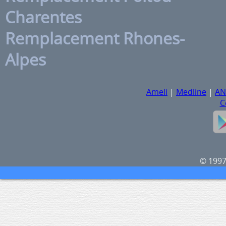
Charentes
Remplacement Rhones-
Alpes
Ameli
|
Medline
|
A
C
© 1997