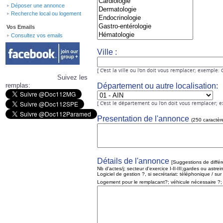
Déposer une annonce
Recherche local ou logement
Vos Emails
Consultez vos emails
Ville :
[ C'est la ville ou l'on doit vous remplacer; exemple:
Suivez les
remplas:
Département ou autre localisation:
[ C'est le département ou l'on doit vous remplacer; e
Presentation de l'annonce
(250 caractèr
Détails de l'annonce
[Suggestions de différ
Nb d'actes/j; secteur d'exercice I-II-III;gardes ou astr
Logiciel de gestion ?, si secrétariat: téléphonique / su
Logement pour le remplacant?; véhicule nécessaire ?;