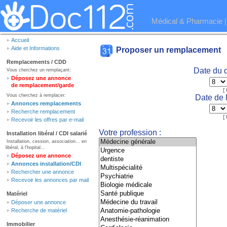
Médical & Pharmacie
Accueil
Aide et Informations
Proposer un remplacement
Remplacements / CDD
Date du 
Vous cherchez un remplaçant:
Déposez une annonce
de remplacement/garde
[
Vous cherchez à remplacer:
Date de 
Annonces remplacements
Recherche remplacement
[
Recevoir les offres par e-mail
Votre profession :
Installation libéral / CDI salarié
Installation, cession, association... en
libéral, à l'hopital...
Déposez une annonce
Annonces installation/CDI
Rechercher une annonce
Recevoir les annonces par mail
Matériel
Déposer une annonce
Recherche de matériel
Immobilier