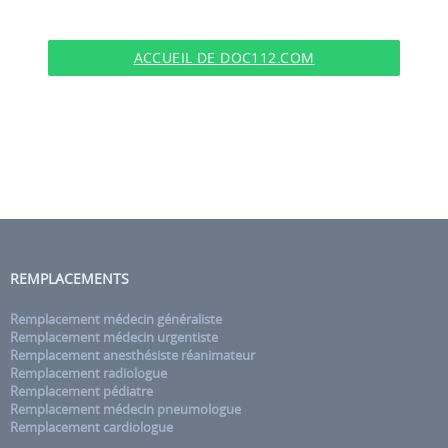
ACCUEIL DE DOC112.COM
REMPLACEMENTS
Remplacement médecin généraliste
Remplacement médecin urgentiste
Remplacement anesthésiste réanimateur
Remplacement radiologue
Remplacement pédiatre
Remplacement médecin pneumologue
Remplacement cardiologue