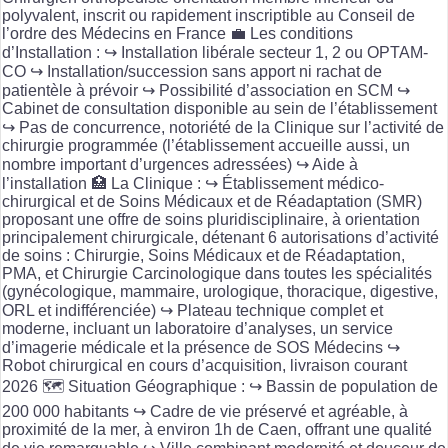
polyvalent, inscrit ou rapidement inscriptible au Conseil de
l’ordre des Médecins en France 💼 Les conditions
d’Installation : ↪️ Installation libérale secteur 1, 2 ou OPTAM-
CO ↪️ Installation/succession sans apport ni rachat de
patientèle à prévoir ↪️ Possibilité d’association en SCM ↪️
Cabinet de consultation disponible au sein de l’établissement
↪️ Pas de concurrence, notoriété de la Clinique sur l’activité de
chirurgie programmée (l’établissement accueille aussi, un
nombre important d’urgences adressées) ↪️ Aide à
l’installation 🏥 La Clinique : ↪️ Établissement médico-
chirurgical et de Soins Médicaux et de Réadaptation (SMR)
proposant une offre de soins pluridisciplinaire, à orientation
principalement chirurgicale, détenant 6 autorisations d’activité
de soins : Chirurgie, Soins Médicaux et de Réadaptation,
PMA, et Chirurgie Carcinologique dans toutes les spécialités
(gynécologique, mammaire, urologique, thoracique, digestive,
ORL et indifférenciée) ↪️ Plateau technique complet et
moderne, incluant un laboratoire d’analyses, un service
d’imagerie médicale et la présence de SOS Médecins ↪️
Robot chirurgical en cours d’acquisition, livraison courant
2026 🗺️ Situation Géographique : ↪️ Bassin de population de
200 000 habitants ↪️ Cadre de vie préservé et agréable, à
proximité de la mer, à environ 1h de Caen, offrant une qualité