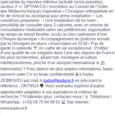
spécialiste du membre inférieur (activité rachis possible),
secteur 2 +/- OPTAM-CO • Inscription au Conseil de l’Ordre
des Médecins français impérative • Chirurgien orthopédiste en
fin de clinicat ou assistanat pour primo installation ✨ Les
conditions proposées : • Une Installation clé en main :
possibilité de consulter dans 2 cabinets, avec un volume de
consultations modulable selon ses préférences, organisation
du temps de travail flexible, accès au bloc opératoire d’une
Clinique dynamique • Accompagnement du praticien recruté
par le chirurgien en place • Association en SCM • Pas de
garde ni astreinte 🌴 Un cadre de vie exceptionnel : Profitez
d'une qualité de vie inégalée dans l'une des régions de France
les plus recherchées, alliant mer, montagne et culture
méditerranéenne, proche d’un aéroport international ✈️ 📩
Intéressé(e) ? Pour obtenir de plus amples informations, faites
parvenir votre CV en toute confidentialité 🔒 à Nadia
ZEBBOUDJ par mail à
nadia@kaduce.fr
en précisant la
référence : ORT9314 🗣️ Vous souhaitez explorer d'autres
opportunités adaptées à vos aspirations et critères de
recherche ? N’attendez-plus, contactez-nous ! 📱 Téléphone /
WhatsApp : (+33) 06 70 84 98 61 💻 Site internet :
www.kaduce.fr