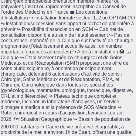
Chirurgien orthopédiste orientation membre inférieur ou
polyvalent, inscrit ou rapidement inscriptible au Conseil de
l’ordre des Médecins en France 💼 Les conditions
d’Installation ↪️ Installation libérale secteur 1, 2 ou OPTAM-CO
↪️ Installation/succession sans apport ni rachat de patientèle à
prévoir ↪️ Possibilité d’association en SCM ↪️ Cabinet de
consultation disponible au sein de l’établissement ↪️ Pas de
concurrence, notoriété de la Clinique sur l’activité de chirurgie
programmée (l’établissement accueille aussi, un nombre
important d’urgences adressées) ↪️ Aide à l’installation 🏥 La
Clinique ↪️ Établissement médico-chirurgical et de Soins
Médicaux et de Réadaptation (SMR) proposant une offre de
soins pluridisciplinaire, à orientation principalement
chirurgicale, détenant 6 autorisations d’activité de soins :
Chirurgie, Soins Médicaux et de Réadaptation, PMA, et
Chirurgie Carcinologique dans toutes les spécialités
(gynécologique, mammaire, urologique, thoracique, digestive,
ORL et indifférenciée) ↪️ Plateau technique complet et
moderne, incluant un laboratoire d’analyses, un service
d’imagerie médicale et la présence de SOS Médecins ↪️
Robot chirurgical en cours d’acquisition, livraison courant
2026 🗺️ Situation Géographique ↪️ Bassin de population de
200 000 habitants ↪️ Cadre de vie préservé et agréable, à
proximité de la mer, à environ 1h de Caen, offrant une qualité