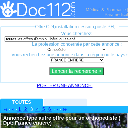
Médical & Pharmacie
|
Paramédical
Offre CDI,installation,cession,poste PH,...
Vous cherchez:
La profession concernée par cette annonce :
Vous recherchez une annonce dans la région ou le pays s
-------
POSTER UNE ANNONCE
-------
TOUTES
·
·
1
2
3
4
5
6
·
·
Annonce type autre offre pour un orthopediste (
Dpt: France entiere)