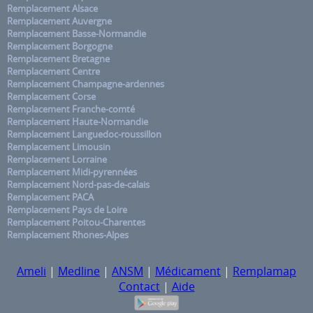
Remplacement Alsace
Remplacement Auvergne
Remplacement Basse-Normandie
Remplacement Borgogne
Remplacement Bretagne
Remplacement Centre
Remplacement Champagne-ardennes
Remplacement Corse
Remplacement Franche-comté
Remplacement Haute-Normandie
Remplacement Languedoc-roussillon
Remplacement Limousin
Remplacement Lorraine
Remplacement Midi-pyrennées
Remplacement Nord-pas-de-calais
Remplacement PACA
Remplacement Pays de Loire
Remplacement Poitou-Charentes
Remplacement Rhones-Alpes
Ameli
|
Medline
|
ANSM
|
Médicament
|
Remplamap
Contact
|
Aide