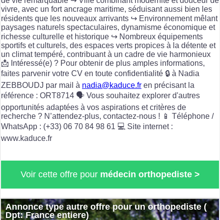
de vie remarquable ↪️ Ville combinant modernité et douceur de
vivre, avec un fort ancrage maritime, séduisant aussi bien les
résidents que les nouveaux arrivants ↪️ Environnement mêlant
paysages naturels spectaculaires, dynamisme économique et
richesse culturelle et historique ↪️ Nombreux équipements
sportifs et culturels, des espaces verts propices à la détente et
un climat tempéré, contribuant à un cadre de vie harmonieux
📩 Intéressé(e) ? Pour obtenir de plus amples informations,
faites parvenir votre CV en toute confidentialité 🔒 à Nadia
ZEBBOUDJ par mail à
nadia@kaduce.fr
en précisant la
référence : ORT8714 🗣️ Vous souhaitez explorer d'autres
opportunités adaptées à vos aspirations et critères de
recherche ? N’attendez-plus, contactez-nous ! 📱 Téléphone /
WhatsApp : (+33) 06 70 84 98 61 💻 Site internet :
www.kaduce.fr
Voir cette offre pour
médecin orthopediste >
Annonce type autre offre pour un orthopediste (
Dpt: France entiere)