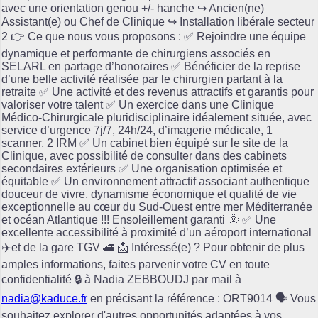
avec une orientation genou +/- hanche ↪️ Ancien(ne)
Assistant(e) ou Chef de Clinique ↪️ Installation libérale secteur
2 👉 Ce que nous vous proposons : ✅ Rejoindre une équipe
dynamique et performante de chirurgiens associés en
SELARL en partage d’honoraires ✅ Bénéficier de la reprise
d’une belle activité réalisée par le chirurgien partant à la
retraite ✅ Une activité et des revenus attractifs et garantis pour
valoriser votre talent ✅ Un exercice dans une Clinique
Médico-Chirurgicale pluridisciplinaire idéalement située, avec
service d’urgence 7j/7, 24h/24, d’imagerie médicale, 1
scanner, 2 IRM ✅ Un cabinet bien équipé sur le site de la
Clinique, avec possibilité de consulter dans des cabinets
secondaires extérieurs ✅ Une organisation optimisée et
équitable ✅ Un environnement attractif associant authentique
douceur de vivre, dynamisme économique et qualité de vie
exceptionnelle au cœur du Sud-Ouest entre mer Méditerranée
et océan Atlantique !!! Ensoleillement garanti 🌞 ✅ Une
excellente accessibilité à proximité d’un aéroport international
✈️et de la gare TGV 🚄 📩 Intéressé(e) ? Pour obtenir de plus
amples informations, faites parvenir votre CV en toute
confidentialité 🔒 à Nadia ZEBBOUDJ par mail à
nadia@kaduce.fr
en précisant la référence : ORT9014 🗣️ Vous
souhaitez explorer d'autres opportunités adaptées à vos