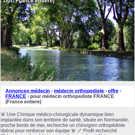
Dpt: France entiere)
Annonces médecin
›
médecin orthopediste
›
offre
›
FRANCE
›
pour médecin orthopediste FRANCE
(France entiere)
🚨 Une Clinique médico-chirurgicale dynamique bien
implantée dans son territoire de santé, située en Normandie,
proche bords de mer, recherche un chirurgien orthopédiste
libéral pour renforcer son équipe 🚨 🦴 Profil recherché