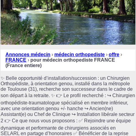
Annonces médecin
›
médecin orthopediste
›
offre
›
FRANCE
›
pour médecin orthopediste FRANCE
(France entiere)
✨ Belle opportunité d’installation/succession : un Chirurgien
Orthopédiste, à orientation genou, installé dans la métropole
de Toulouse (31), recherche son successeur dans le cadre de
son départ à la retraite. ✨ 👉 Le profil recherché : ↪️ Chirurgien
orthopédiste-traumatologue spécialisé en membre inférieur,
avec une orientation genou +/- hanche ↪️ Ancien(ne)
Assistant(e) ou Chef de Clinique ↪️ Installation libérale secteur
2 👉 Ce que nous vous proposons : ✅ Rejoindre une équipe
dynamique et performante de chirurgiens associés en
SELARL en partage d’honoraires ✅ Bénéficier de la reprise