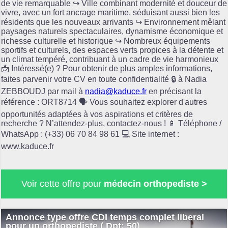
de vie remarquable ↪️ Ville combinant modernité et douceur de
vivre, avec un fort ancrage maritime, séduisant aussi bien les
résidents que les nouveaux arrivants ↪️ Environnement mêlant
paysages naturels spectaculaires, dynamisme économique et
richesse culturelle et historique ↪️ Nombreux équipements
sportifs et culturels, des espaces verts propices à la détente et
un climat tempéré, contribuant à un cadre de vie harmonieux
📩 Intéressé(e) ? Pour obtenir de plus amples informations,
faites parvenir votre CV en toute confidentialité 🔒 à Nadia
ZEBBOUDJ par mail à
nadia@kaduce.fr
en précisant la
référence : ORT8714 🗣️ Vous souhaitez explorer d'autres
opportunités adaptées à vos aspirations et critères de
recherche ? N’attendez-plus, contactez-nous ! 📱 Téléphone /
WhatsApp : (+33) 06 70 84 98 61 💻 Site internet :
www.kaduce.fr
Voir cette offre pour
médecin orthopediste >
Annonce type offre CDI temps complet liberal
pour un orthopediste ( Dpt: 50)