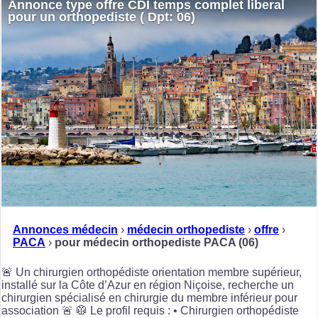
Annonce type offre CDI temps complet liberal
pour un orthopediste ( Dpt: 06)
Annonces médecin
›
médecin orthopediste
›
offre
›
PACA
›
pour médecin orthopediste PACA (06)
🚨 Un chirurgien orthopédiste orientation membre supérieur,
installé sur la Côte d’Azur en région Niçoise, recherche un
chirurgien spécialisé en chirurgie du membre inférieur pour
association 🚨 🥼 Le profil requis : • Chirurgien orthopédiste