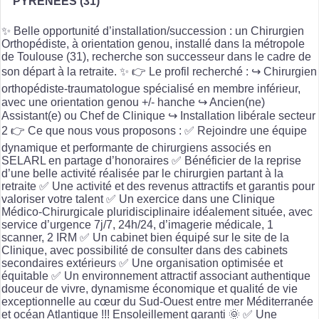
PYRENEES (31)
✨ Belle opportunité d’installation/succession : un Chirurgien
Orthopédiste, à orientation genou, installé dans la métropole
de Toulouse (31), recherche son successeur dans le cadre de
son départ à la retraite. ✨ 👉 Le profil recherché : ↪️ Chirurgien
orthopédiste-traumatologue spécialisé en membre inférieur,
avec une orientation genou +/- hanche ↪️ Ancien(ne)
Assistant(e) ou Chef de Clinique ↪️ Installation libérale secteur
2 👉 Ce que nous vous proposons : ✅ Rejoindre une équipe
dynamique et performante de chirurgiens associés en
SELARL en partage d’honoraires ✅ Bénéficier de la reprise
d’une belle activité réalisée par le chirurgien partant à la
retraite ✅ Une activité et des revenus attractifs et garantis pour
valoriser votre talent ✅ Un exercice dans une Clinique
Médico-Chirurgicale pluridisciplinaire idéalement située, avec
service d’urgence 7j/7, 24h/24, d’imagerie médicale, 1
scanner, 2 IRM ✅ Un cabinet bien équipé sur le site de la
Clinique, avec possibilité de consulter dans des cabinets
secondaires extérieurs ✅ Une organisation optimisée et
équitable ✅ Un environnement attractif associant authentique
douceur de vivre, dynamisme économique et qualité de vie
exceptionnelle au cœur du Sud-Ouest entre mer Méditerranée
et océan Atlantique !!! Ensoleillement garanti 🌞 ✅ Une