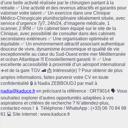
d’une belle activité réalisée par le chirurgien partant à la
retraite ✅ Une activité et des revenus attractifs et garantis pour
valoriser votre talent ✅ Un exercice dans une Clinique
Médico-Chirurgicale pluridisciplinaire idéalement située, avec
service d’urgence 7j/7, 24h/24, d’imagerie médicale, 1
scanner, 2 IRM ✅ Un cabinet bien équipé sur le site de la
Clinique, avec possibilité de consulter dans des cabinets
secondaires extérieurs ✅ Une organisation optimisée et
équitable ✅ Un environnement attractif associant authentique
douceur de vivre, dynamisme économique et qualité de vie
exceptionnelle au cœur du Sud-Ouest entre mer Méditerranée
et océan Atlantique !!! Ensoleillement garanti 🌞 ✅ Une
excellente accessibilité à proximité d’un aéroport international
✈️et de la gare TGV 🚄 📩 Intéressé(e) ? Pour obtenir de plus
amples informations, faites parvenir votre CV en toute
confidentialité 🔒 à Nadia ZEBBOUDJ par mail à
nadia@kaduce.fr
en précisant la référence : ORT9014 🗣️ Vous
souhaitez explorer d'autres opportunités adaptées à vos
aspirations et critères de recherche ? N’attendez-plus,
contactez-nous ! 📱 Téléphone / WhatsApp : (+33) 06 70 84 98
61 💻 Site internet : www.kaduce.fr