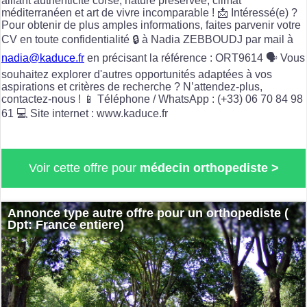
alliant authenticité corse, nature préservée, climat
méditerranéen et art de vivre incomparable ! 📩 Intéressé(e) ?
Pour obtenir de plus amples informations, faites parvenir votre
CV en toute confidentialité 🔒 à Nadia ZEBBOUDJ par mail à
nadia@kaduce.fr
en précisant la référence : ORT9614 🗣️ Vous
souhaitez explorer d'autres opportunités adaptées à vos
aspirations et critères de recherche ? N’attendez-plus,
contactez-nous ! 📱 Téléphone / WhatsApp : (+33) 06 70 84 98
61 💻 Site internet : www.kaduce.fr
Voir cette offre pour
médecin orthopediste >
Annonce type autre offre pour un orthopediste (
Dpt: France entiere)