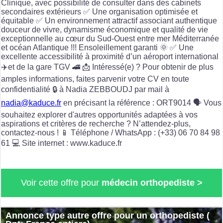
Clinique, avec possibilité de consulter dans des cabinets
secondaires extérieurs ✅ Une organisation optimisée et
équitable ✅ Un environnement attractif associant authentique
douceur de vivre, dynamisme économique et qualité de vie
exceptionnelle au cœur du Sud-Ouest entre mer Méditerranée
et océan Atlantique !!! Ensoleillement garanti 🌞 ✅ Une
excellente accessibilité à proximité d’un aéroport international
✈️et de la gare TGV 🚄 📩 Intéressé(e) ? Pour obtenir de plus
amples informations, faites parvenir votre CV en toute
confidentialité 🔒 à Nadia ZEBBOUDJ par mail à
nadia@kaduce.fr
en précisant la référence : ORT9014 🗣️ Vous
souhaitez explorer d'autres opportunités adaptées à vos
aspirations et critères de recherche ? N’attendez-plus,
contactez-nous ! 📱 Téléphone / WhatsApp : (+33) 06 70 84 98
61 💻 Site internet : www.kaduce.fr
Voir cette offre pour
médecin orthopediste >
Annonce type autre offre pour un orthopediste (