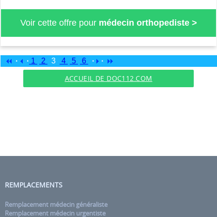
Voir cette offre pour
médecin orthopediste >
·
·
1
2
3
4
5
6
·
·
ACCUEIL DE DOC112.COM
REMPLACEMENTS
Remplacement médecin généraliste
Remplacement médecin urgentiste