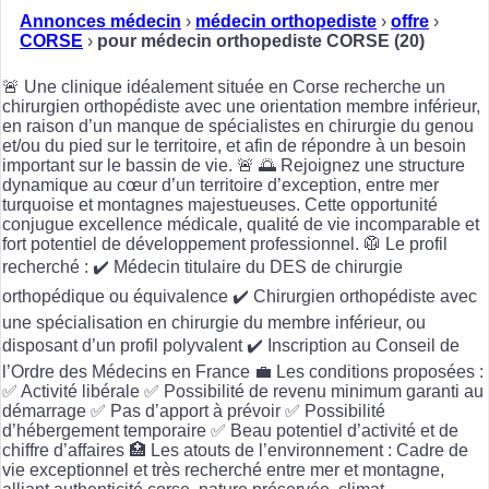
Annonces médecin
›
médecin orthopediste
›
offre
›
CORSE
›
pour médecin orthopediste CORSE (20)
🚨 Une clinique idéalement située en Corse recherche un
chirurgien orthopédiste avec une orientation membre inférieur,
en raison d’un manque de spécialistes en chirurgie du genou
et/ou du pied sur le territoire, et afin de répondre à un besoin
important sur le bassin de vie. 🚨 🌅 Rejoignez une structure
dynamique au cœur d’un territoire d’exception, entre mer
turquoise et montagnes majestueuses. Cette opportunité
conjugue excellence médicale, qualité de vie incomparable et
fort potentiel de développement professionnel. 🥼 Le profil
recherché : ✔️ Médecin titulaire du DES de chirurgie
orthopédique ou équivalence ✔️ Chirurgien orthopédiste avec
une spécialisation en chirurgie du membre inférieur, ou
disposant d’un profil polyvalent ✔️ Inscription au Conseil de
l’Ordre des Médecins en France 💼 Les conditions proposées :
✅ Activité libérale ✅ Possibilité de revenu minimum garanti au
démarrage ✅ Pas d’apport à prévoir ✅ Possibilité
d’hébergement temporaire ✅ Beau potentiel d’activité et de
chiffre d’affaires 🏥 Les atouts de l’environnement : Cadre de
vie exceptionnel et très recherché entre mer et montagne,