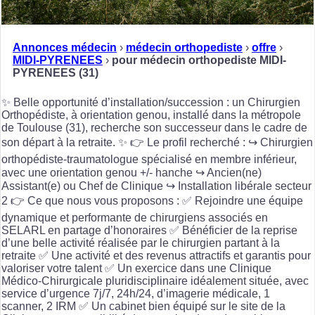
Annonces médecin
›
médecin orthopediste
›
offre
›
MIDI-PYRENEES
›
pour médecin orthopediste MIDI-
PYRENEES (31)
✨ Belle opportunité d’installation/succession : un Chirurgien
Orthopédiste, à orientation genou, installé dans la métropole
de Toulouse (31), recherche son successeur dans le cadre de
son départ à la retraite. ✨ 👉 Le profil recherché : ↪️ Chirurgien
orthopédiste-traumatologue spécialisé en membre inférieur,
avec une orientation genou +/- hanche ↪️ Ancien(ne)
Assistant(e) ou Chef de Clinique ↪️ Installation libérale secteur
2 👉 Ce que nous vous proposons : ✅ Rejoindre une équipe
dynamique et performante de chirurgiens associés en
SELARL en partage d’honoraires ✅ Bénéficier de la reprise
d’une belle activité réalisée par le chirurgien partant à la
retraite ✅ Une activité et des revenus attractifs et garantis pour
valoriser votre talent ✅ Un exercice dans une Clinique
Médico-Chirurgicale pluridisciplinaire idéalement située, avec
service d’urgence 7j/7, 24h/24, d’imagerie médicale, 1
scanner, 2 IRM ✅ Un cabinet bien équipé sur le site de la