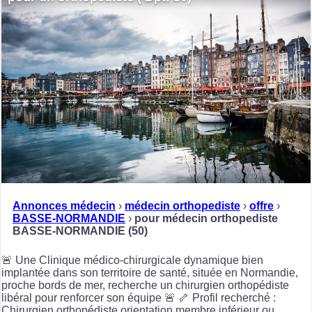
Annonces médecin
›
médecin orthopediste
›
offre
›
BASSE-NORMANDIE
›
pour médecin orthopediste
BASSE-NORMANDIE (50)
🚨 Une Clinique médico-chirurgicale dynamique bien
implantée dans son territoire de santé, située en Normandie,
proche bords de mer, recherche un chirurgien orthopédiste
libéral pour renforcer son équipe 🚨 🦴 Profil recherché :
Chirurgien orthopédiste orientation membre inférieur ou