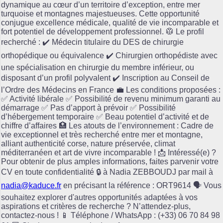
dynamique au cœur d’un territoire d’exception, entre mer
turquoise et montagnes majestueuses. Cette opportunité
conjugue excellence médicale, qualité de vie incomparable et
fort potentiel de développement professionnel. 🥼 Le profil
recherché : ✔️ Médecin titulaire du DES de chirurgie
orthopédique ou équivalence ✔️ Chirurgien orthopédiste avec
une spécialisation en chirurgie du membre inférieur, ou
disposant d’un profil polyvalent ✔️ Inscription au Conseil de
l’Ordre des Médecins en France 💼 Les conditions proposées :
✅ Activité libérale ✅ Possibilité de revenu minimum garanti au
démarrage ✅ Pas d’apport à prévoir ✅ Possibilité
d’hébergement temporaire ✅ Beau potentiel d’activité et de
chiffre d’affaires 🏥 Les atouts de l’environnement : Cadre de
vie exceptionnel et très recherché entre mer et montagne,
alliant authenticité corse, nature préservée, climat
méditerranéen et art de vivre incomparable ! 📩 Intéressé(e) ?
Pour obtenir de plus amples informations, faites parvenir votre
CV en toute confidentialité 🔒 à Nadia ZEBBOUDJ par mail à
nadia@kaduce.fr
en précisant la référence : ORT9614 🗣️ Vous
souhaitez explorer d'autres opportunités adaptées à vos
aspirations et critères de recherche ? N’attendez-plus,
contactez-nous ! 📱 Téléphone / WhatsApp : (+33) 06 70 84 98