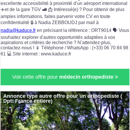
excellente accessibilité à proximité d’un aéroport international
✈️et de la gare TGV 🚄 📩 Intéressé(e) ? Pour obtenir de plus
amples informations, faites parvenir votre CV en toute
confidentialité 🔒 à Nadia ZEBBOUDJ par mail à
nadia@kaduce.fr
en précisant la référence : ORT9014 🗣️ Vous
souhaitez explorer d'autres opportunités adaptées à vos
aspirations et critères de recherche ? N’attendez-plus,
contactez-nous ! 📱 Téléphone / WhatsApp : (+33) 06 70 84 98
61 💻 Site internet : www.kaduce.fr
Voir cette offre pour
médecin orthopediste >
Annonce type autre offre pour un orthopediste (
Dpt: France entiere)