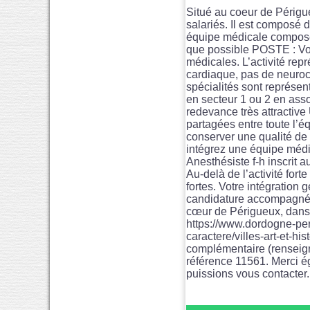
Situé au coeur de Périgue
salariés. Il est composé 
équipe médicale composé
que possible POSTE : Vou
médicales. L’activité repr
cardiaque, pas de neuroch
spécialités sont représent
en secteur 1 ou 2 en ass
redevance très attractiv
partagées entre toute l’é
conserver une qualité de 
intégrez une équipe médic
Anesthésiste f-h inscrit
Au-delà de l’activité fort
fortes. Votre intégration 
candidature accompagnée
cœur de Périgueux, dans 
https://www.dordogne-peri
caractere/villes-art-et-h
complémentaire (renseign
référence 11561. Merci 
puissions vous contacter.