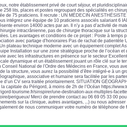
ux, notre établissement privé de court séjour, et pluridisciplina
de 258 lits, places et postes regroupant des spécialités en chir
e de 75 praticiens. Il recrute : UN MÉDECIN ANESTHÉSISTE (H
s intégrez une équipe de 10 praticiens associés salariant 6 IA
ésente environ 14000 actes par an. Il n’y a pas d’activité de mat
irurgie intracrânienne, pas de chirurgie thoracique sur la struct
ées. Les avantages et conditions de ce projet : Poste à temps ple
ociation avec partage d'honoraires Pas de rachat de patientèl
e Un plateau technique moderne avec un équipement complet Ast
quipe Installation sur une zone stratégique proche de l’océan e
vie avec les infrastructures en présence sur le secteur Excelle
ale dynamique et un établissement jouant un rôle clé sur le te
 au Conseil National de l'Ordre des Médecins en France, vous 
e de la structure, vous aurez la possibilité d’être intégré-e à u
géographique, associative et humaine sera facilitée par les parte
 d’un CV sera traitée prioritairement. SITUATION GÉOGRAPHI
la capitale du Périgord, à moins de 2h de l’Océan https://www.
gord-tourisme.fr/sinspirer/une-destination-aux-multiples-facettes
istoire/perigueux/ Merci de prendre contact au 06 69 05 33 00 po
ements sur la clinique, autres avantages, ...) ou nous adresser
également de nous communiquer votre numéro de téléphone de 