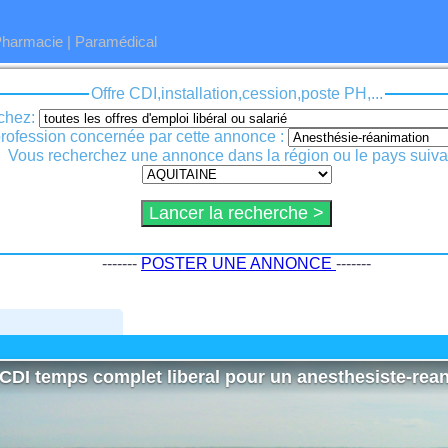
Pharmacie
|
Paramédical
Offre CDI,installation,cession,poste PH,...
chez:
La profession concernée par cette annonce :
Vous recherchez une annonce dans la région ou le pays suiva
-------
POSTER UNE ANNONCE
-------
CDI temps complet liberal pour un anesthesiste-rean