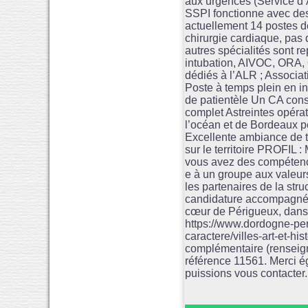
aux urgences (Service d’A
SSPI fonctionne avec des 
actuellement 14 postes de 
chirurgie cardiaque, pas 
autres spécialités sont r
intubation, AIVOC, ORA,
dédiés à l’ALR ; Associa
Poste à temps plein en in
de patientèle Un CA con
complet Astreintes opérat
l’océan et de Bordeaux pe
Excellente ambiance de t
sur le territoire PROFIL 
vous avez des compétences 
e à un groupe aux valeurs
les partenaires de la stru
candidature accompagnée
cœur de Périgueux, dans 
https://www.dordogne-peri
caractere/villes-art-et-h
complémentaire (renseign
référence 11561. Merci 
puissions vous contacter.