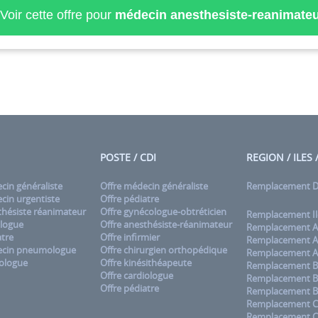
Voir cette offre pour
médecin anesthesiste-reanimateu
POSTE / CDI
REGION / ILES
in généraliste
Offre médecin généraliste
Remplacement
in urgentiste
Offre pédiatre
hésiste réanimateur
Offre gynécologue-obtréticien
Remplacement Il
logue
Offre anesthésiste-réanimateur
Remplacement A
tre
Offre infirmier
Remplacement A
cin pneumologue
Offre chirurgien orthopédique
Remplacement A
ologue
Offre kinésithéapeute
Remplacement B
Offre cardiologue
Remplacement B
Offre pédiatre
Remplacement B
Remplacement C
Remplacement 