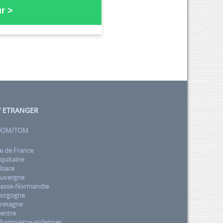
r >
 / ETRANGER
 DOM/TOM
e de France
quitaine
lsace
uvergne
asse-Normandie
orgogne
retagne
entre
Champagne-ardennes