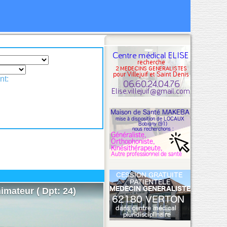
nt:
imateur ( Dpt: 24)