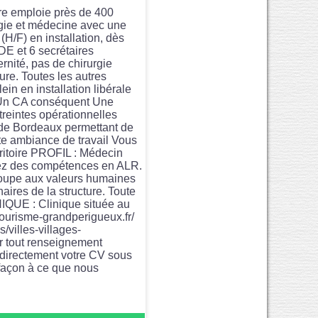
ire emploie près de 400
urgie et médecine avec une
/F) en installation, dès
DE et 6 secrétaires
ernité, pas de chirurgie
ure. Toutes les autres
in en installation libérale
e Un CA conséquent Une
reintes opérationnelles
t de Bordeaux permettant de
nte ambiance de travail Vous
rritoire PROFIL : Médecin
avez des compétences en ALR.
n groupe aux valeurs humaines
naires de la structure. Toute
QUE : Clinique située au
tourisme-grandperigueux.fr/
/villes-villages-
ur tout renseignement
 directement votre CV sous
façon à ce que nous