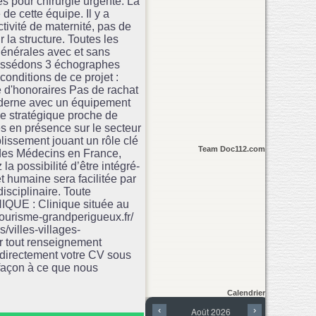
s pour chirurgie urgente. La
de cette équipe. Il y a
ctivité de maternité, pas de
 la structure. Toutes les
 générales avec et sans
possédons 3 échographes
onditions de ce projet :
e d'honoraires Pas de rachat
oderne avec un équipement
ne stratégique proche de
es en présence sur le secteur
issement jouant un rôle clé
Team Doc112.com
e des Médecins en France,
a possibilité d’être intégré-
t humaine sera facilitée par
isciplinaire. Toute
QUE : Clinique située au
tourisme-grandperigueux.fr/
/villes-villages-
ur tout renseignement
 directement votre CV sous
façon à ce que nous
Calendrier