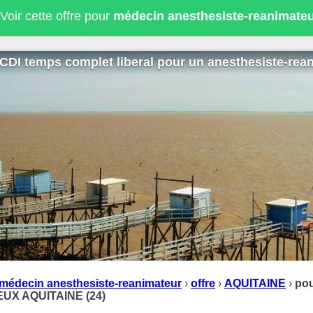
Voir cette offre pour
médecin anesthesiste-reanimateu
CDI temps complet liberal pour un anesthesiste-rean
médecin anesthesiste-reanimateur
›
offre
›
AQUITAINE
›
pou
EUX AQUITAINE (24)