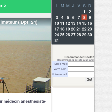
r >
imateur ( Dpt: 24)
Recommander Doc112
Recommandez ce site a un ami:
Son e-mail:
Votre nom :
Votre e-mail:
r médecin anesthesiste-