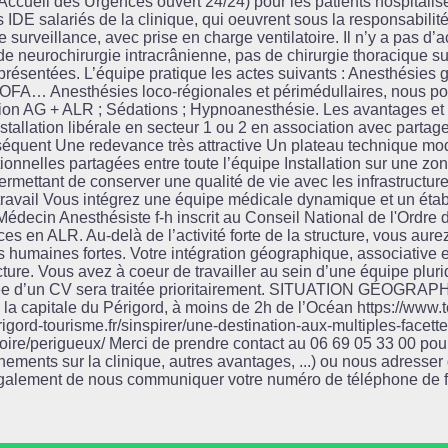
ccueil des Urgences ouvert 24/24) pour les patients hospitalisé
IDE salariés de la clinique, qui oeuvrent sous la responsabilité 
surveillance, avec prise en charge ventilatoire. Il n’y a pas d’a
de neurochirurgie intracrânienne, pas de chirurgie thoracique sur
eprésentées. L’équipe pratique les actes suivants : Anesthésies
 OFA… Anesthésies loco-régionales et périmédullaires, nous 
tion AG + ALR ; Sédations ; Hypnoanesthésie. Les avantages et c
stallation libérale en secteur 1 ou 2 en association avec partag
séquent Une redevance très attractive Un plateau technique m
ionnelles partagées entre toute l’équipe Installation sur une zo
rmettant de conserver une qualité de vie avec les infrastructur
ravail Vous intégrez une équipe médicale dynamique et un établ
: Médecin Anesthésiste f-h inscrit au Conseil National de l'Ordr
en ALR. Au-delà de l’activité forte de la structure, vous aurez l
 humaines fortes. Votre intégration géographique, associative e
cture. Vous avez à coeur de travailler au sein d’une équipe plurid
 d’un CV sera traitée prioritairement. SITUATION GÉOGRAPHI
la capitale du Périgord, à moins de 2h de l’Océan https://www.
gord-tourisme.fr/sinspirer/une-destination-aux-multiples-facettes
istoire/perigueux/ Merci de prendre contact au 06 69 05 33 00 po
ements sur la clinique, autres avantages, ...) ou nous adresser
également de nous communiquer votre numéro de téléphone de 