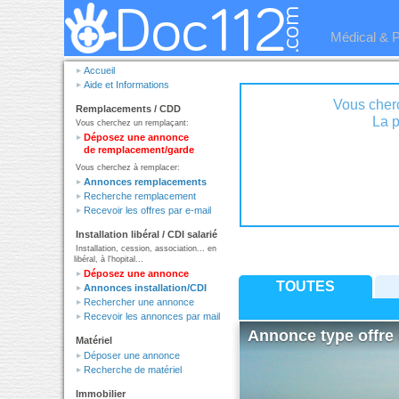
Médical & 
Accueil
Aide et Informations
Vous cher
Remplacements / CDD
Vous cherchez un remplaçant:
Déposez une annonce
de remplacement/garde
Vous cherchez à remplacer:
Annonces remplacements
Recherche remplacement
Recevoir les offres par e-mail
Installation libéral / CDI salarié
Installation, cession, association... en
libéral, à l'hopital...
Déposez une annonce
TOUTES
Annonces installation/CDI
Rechercher une annonce
Recevoir les annonces par mail
Annonce type offre 
Matériel
Déposer une annonce
Recherche de matériel
Immobilier