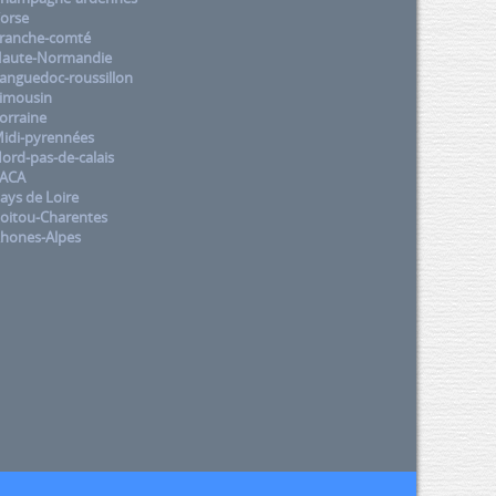
orse
ranche-comté
aute-Normandie
nguedoc-roussillon
imousin
orraine
idi-pyrennées
rd-pas-de-calais
PACA
ys de Loire
oitou-Charentes
hones-Alpes