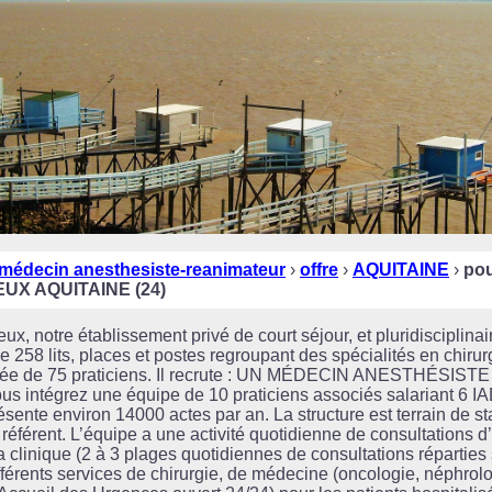
médecin anesthesiste-reanimateur
›
offre
›
AQUITAINE
›
pou
EUX AQUITAINE (24)
ux, notre établissement privé de court séjour, et pluridisciplina
de 258 lits, places et postes regroupant des spécialités en chir
e de 75 praticiens. Il recrute : UN MÉDECIN ANESTHÉSISTE (H
s intégrez une équipe de 10 praticiens associés salariant 6 IA
résente environ 14000 actes par an. La structure est terrain de s
 référent. L’équipe a une activité quotidienne de consultations d
clinique (2 à 3 plages quotidiennes de consultations réparties 
fférents services de chirurgie, de médecine (oncologie, néphrolo