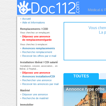
Médical & 
Accueil
Aide et Informations
Vous cher
Remplacements / CDD
Vous cherchez un remplaçant:
Déposez une annonce
de remplacement/garde
Vous cherchez à remplacer:
Annonces remplacements
Recherche remplacement
Recevoir les offres par e-mail
Installation libéral / CDI salarié
Installation, cession, association... en
libéral, à l'hopital...
Déposez une annonce
TOUTES
Annonces installation/CDI
Rechercher une annonce
Recevoir les annonces par mail
Annonce type offre 
Matériel
Déposer une annonce
Recherche de matériel
Immobilier