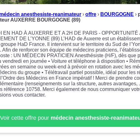
médecin anesthesiste-reanimateur
›
offre
›
BOURGOGNE
›
mateur AUXERRE BOURGOGNE (89)
EN HAD À AUXERRE ET A 2H DE PARIS - OPPORTUNITÉ À
T DE L’YONNE (89) L’HAD de Auxerre est un établissement
 groupe HaD France. Il intervient sur le territoire du Sud de l’Yo
 Afin de renforcer son équipe de médecins praticiens, l’établis
 poste : UN MÉDECIN PRATICIEN Anesthésiste (H/F), dès que p
au vendredi en journée • Voiture et téléphone à disposition • Rém
nérées en semaine ou week-end à prévoir en rotation avec les m
ecins du groupe • Télétravail partiel possible, idéal pour les ré
 l’Ordre des Médecins en France impératif ! Merci de prendre co
émentaire (renseignements sur la structure, autres avantages, .
us référence 10758. Merci également de nous communiquer vot
sions vous contacter.
Voir cette offre pour
médecin anesthesiste-reanimateu