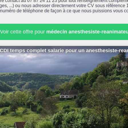
ndre contact au 07 87 24 11 23 pour tout renseignement complém
ages, ...) ou nous adresser directement votre CV sous référenc
numéro de téléphone de façon à ce que nous puissions vous co
Voir cette offre pour
médecin anesthesiste-reanimateu
CDI temps complet salarie pour un anesthesiste-rean