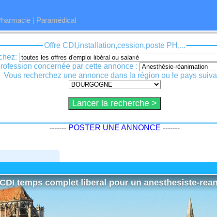
Pharmacie
|
Paramédical
Offre CDI,installation,cession,poste PH,...
chez:
La profession concernée par cette annonce :
Vous recherchez une annonce dans la région ou le pays suiva
-------
POSTER UNE ANNONCE
-------
CDI temps complet liberal pour un anesthesiste-rean