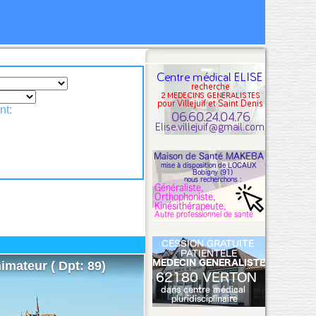
nt:
imateur ( Dpt: 89)