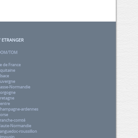
 / ETRANGER
 DOM/TOM
e de France
quitaine
lsace
uvergne
asse-Normandie
orgogne
retagne
entre
Champagne-ardennes
orse
ranche-comté
aute-Normandie
nguedoc-roussillon
imousin