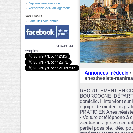
Déposer une annonce
Recherche local ou logement
Vos Emails
Consultez vos emails
Suivez les
remplas:
Annonces médecin
›
anesthesiste-reani
RECRUTEMENT EN CDI 
BOURGOGNE, DÉPARTEMEN
domicile. Il intervient su
équipe de médecins prati
PRATICIEN Anesthésiste (
• Voiture et téléphone à 
week-end à prévoir en ro
partiel possible, idéal p