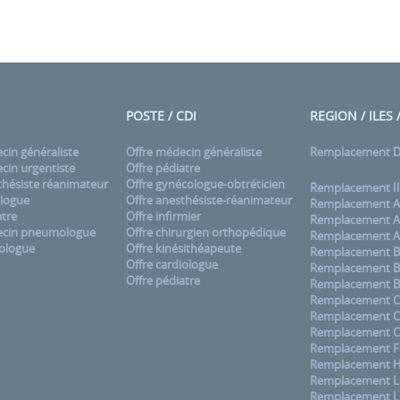
POSTE / CDI
REGION / ILES
in généraliste
Offre médecin généraliste
Remplacement
in urgentiste
Offre pédiatre
hésiste réanimateur
Offre gynécologue-obtréticien
Remplacement Il
logue
Offre anesthésiste-réanimateur
Remplacement A
tre
Offre infirmier
Remplacement A
cin pneumologue
Offre chirurgien orthopédique
Remplacement A
ologue
Offre kinésithéapeute
Remplacement B
Offre cardiologue
Remplacement B
Offre pédiatre
Remplacement B
Remplacement C
Remplacement 
Remplacement C
Remplacement F
Remplacement H
Remplacement La
Remplacement L