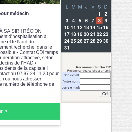
pour médecin
 SAISIR ! RÉGION
 d’hospitalisation à
nne et le Nord du
sement recherche, dans le
ossible • Contrat CDI temps
unération attractive, selon
édecins de l’HAD •
Recommander Doc112
sidents de la capitale !
Recommandez ce site a un ami:
ntact au 07 87 24 11 23 pour
Son e-mail:
..) ou nous adresser
Votre nom :
re numéro de téléphone de
Votre e-mail:
r >