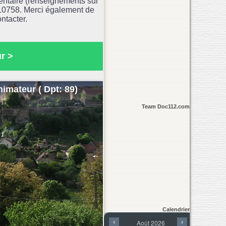
entaire (renseignements sur
e 10758. Merci également de
ntacter.
r >
imateur ( Dpt: 89)
Team Doc112.com
Calendrier