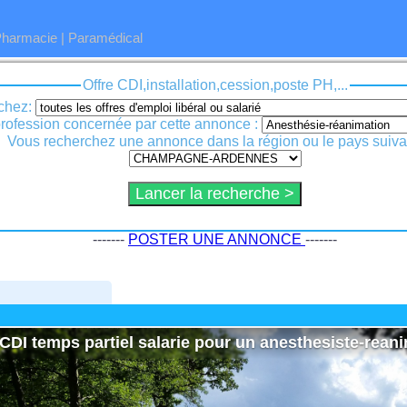
Pharmacie
|
Paramédical
Offre CDI,installation,cession,poste PH,...
chez:
La profession concernée par cette annonce :
Vous recherchez une annonce dans la région ou le pays suiva
-------
POSTER UNE ANNONCE
-------
CDI temps partiel salarie pour un anesthesiste-reani