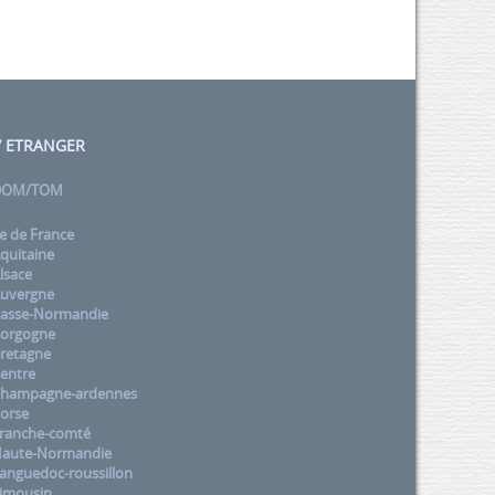
 / ETRANGER
 DOM/TOM
e de France
quitaine
lsace
uvergne
asse-Normandie
orgogne
retagne
entre
Champagne-ardennes
orse
ranche-comté
aute-Normandie
nguedoc-roussillon
imousin