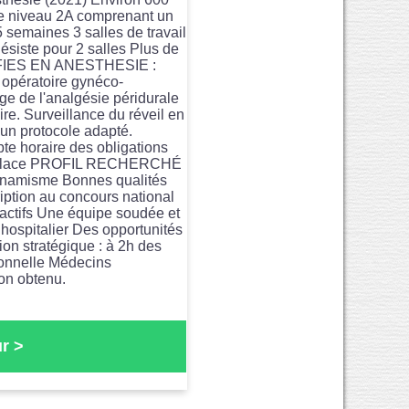
de niveau 2A comprenant un
 semaines 3 salles de travail
ésiste pour 2 salles Plus de
FIES EN ANESTHESIE :
c opératoire gynéco-
rge de l'analgésie péridurale
re. Surveillance du réveil en
'un protocole adapté.
e horaire des obligations
sur place PROFIL RECHERCHÉ
 dynamisme Bonnes qualités
iption au concours national
tifs Une équipe soudée et
 hospitalier Des opportunités
ion stratégique : à 2h des
ionnelle Médecins
ion obtenu.
r >