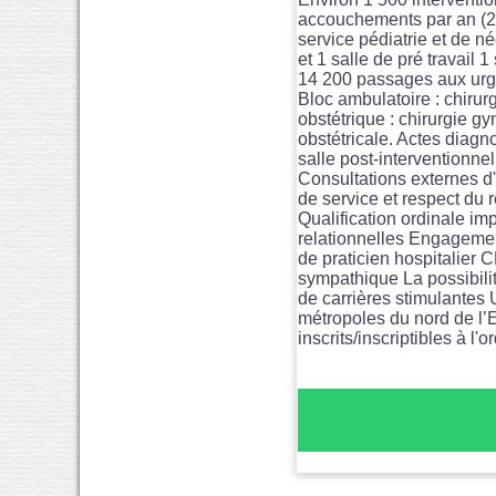
accouchements par an (20
service pédiatrie et de n
et 1 salle de pré travail
14 200 passages aux 
Bloc ambulatoire : chirur
obstétrique : chirurgie g
obstétricale. Actes diagn
salle post-interventionne
Consultations externes d
de service et respect d
Qualification ordinale im
relationnelles Engagemen
de praticien hospitali
sympathique La possibilit
de carrières stimulantes 
métropoles du nord de l’
inscrits/inscriptibles à 