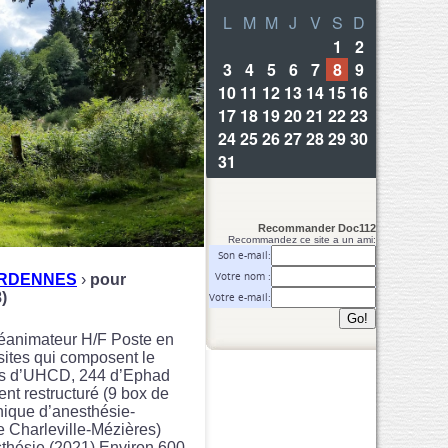
Recommander Doc112
Recommandez ce site a un ami:
Son e-mail:
Votre nom :
RDENNES
›
pour
)
Votre e-mail:
Réanimateur H/F Poste en
sites qui composent le
 lits d’UHCD, 244 d’Ephad
t restructuré (9 box de
nique d’anesthésie-
 de Charleville-Mézières)
sthésie (2021) Environ 600