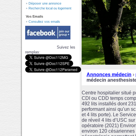
Déposer une annonce
Recherche local ou logement
Vos Emails
Consultez vos emails
Suivez les
remplas:
Annonces médecin
›
médecin anesthesis
Centre hospitalier situé
CDI ou CDD temps complet/
492 lits installés dont 2
performant ainsi qu’un 
et 4 lits porte). Le Serv
de réveil 4 lits d’USC sur
opératoire (2021) Enviro
environ 120 césariennes 