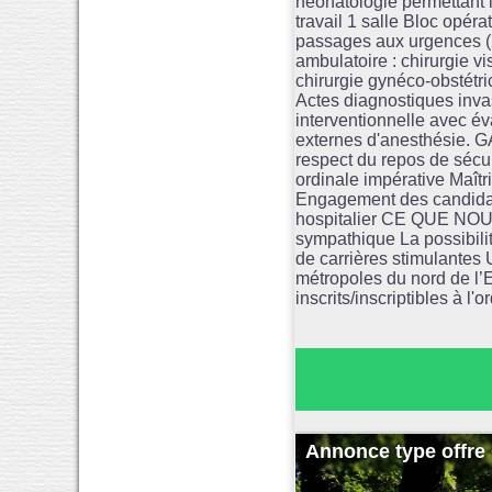
néonatologie permettant l
travail 1 salle Bloc opé
passages aux urgence
ambulatoire : chirurgie v
chirurgie gynéco-obstétri
Actes diagnostiques invas
interventionnelle avec év
externes d'anesthésie. G
respect du repos de séc
ordinale impérative Maîtr
Engagement des candidats
hospitalier CE QUE NOU
sympathique La possibilit
de carrières stimulantes 
métropoles du nord de l’
inscrits/inscriptibles à 
Annonce type offre 