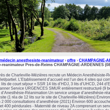
médecin anesthesiste-reanimateur
›
offre
›
CHAMPAGNE-A
te-reanimateur Pres-de-Reims CHAMPAGNE-ARDENNES (08
 près de Charleville-Mézières recrute un Médecin Anesthésiste-
partiel. L’Etablissement d’accueil est l’un des 4 sites qui co
31 lits de court séjour + SSR 14 lits d’HDJ, 3 lits d’UHCD, 244 
scanner Service URGENCES SMUR entièrement restructuré (9 b
ice d’Anesthésie-Réanimation Un service unique d’anesthésie-réa
 site (1 réa de 12 lits sur le site de Charleville-Mézières) Enviro
n 2 000 consultations d’anesthésie (2021) Environ 600 accouch
et 400 péridurales - Maternité de niveau 2A comprenant un servi