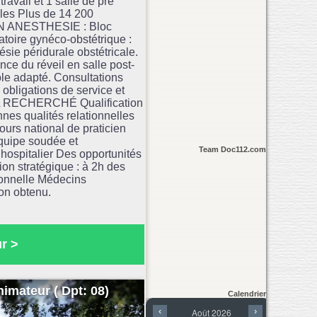
avail et 1 salle de pré
lles Plus de 14 200
N ANESTHESIE : Bloc
atoire gynéco-obstétrique :
ésie péridurale obstétricale.
ce du réveil en salle post-
ole adapté. Consultations
bligations de service et
FIL RECHERCHÉ Qualification
nes qualités relationnelles
urs national de praticien
uipe soudée et
Team Doc112.com
 hospitalier Des opportunités
ion stratégique : à 2h des
ionnelle Médecins
ion obtenu.
r >
imateur ( Dpt: 08)
Calendrier