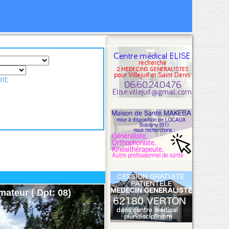
nt:
mateur ( Dpt: 08)