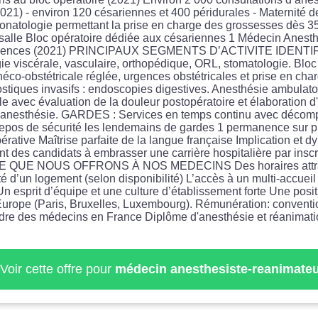
21) - environ 120 césariennes et 400 péridurales - Maternité 
éonatologie permettant la prise en charge des grossesses dès 35
 1 salle Bloc opératoire dédiée aux césariennes 1 Médecin Anesth
urgences (2021) PRINCIPAUX SEGMENTS D’ACTIVITE IDENTI
gie viscérale, vasculaire, orthopédique, ORL, stomatologie. Blo
ynéco-obstétricale réglée, urgences obstétricales et prise en cha
ostiques invasifs : endoscopies digestives. Anesthésie ambulatoi
lle avec évaluation de la douleur postopératoire et élaboration d
'anesthésie. GARDES : Services en temps continu avec décompt
u repos de sécurité les lendemains de gardes 1 permanence 
pérative Maîtrise parfaite de la langue française Implication et
t des candidats à embrasser une carrière hospitalière par inscr
er CE QUE NOUS OFFRONS À NOS MEDECINS Des horaires attrac
é d’un logement (selon disponibilité) L’accès à un multi-accueil
Un esprit d’équipe et une culture d’établissement forte Une posit
Europe (Paris, Bruxelles, Luxembourg). Rémunération: convent
l'ordre des médecins en France Diplôme d'anesthésie et réanimat
Voir cette offre pour
médecin anesthesiste-reanimateu