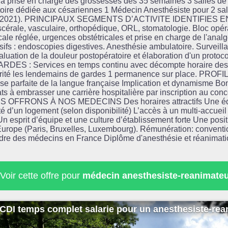
a prise en charge des grossesses dès 35 semaines 3 salles de tr
ratoire dédiée aux césariennes 1 Médecin Anesthésiste pour 2 sa
s (2021). PRINCIPAUX SEGMENTS D’ACTIVITE IDENTIFIES E
iscérale, vasculaire, orthopédique, ORL, stomatologie. Bloc opér
cale réglée, urgences obstétricales et prise en charge de l'analg
ifs : endoscopies digestives. Anesthésie ambulatoire. Surveillan
aluation de la douleur postopératoire et élaboration d'un protoc
ARDES : Services en temps continu avec décompte horaire des o
urité les lendemains de gardes 1 permanence sur place. PRO
ise parfaite de la langue française Implication et dynamisme Bon
 à embrasser une carrière hospitalière par inscription au conco
S OFFRONS À NOS MEDECINS Des horaires attractifs Une éq
é d’un logement (selon disponibilité) L’accès à un multi-accueil
Un esprit d’équipe et une culture d’établissement forte Une posit
Europe (Paris, Bruxelles, Luxembourg). Rémunération: convent
l'ordre des médecins en France Diplôme d'anesthésie et réanimat
Voir cette offre pour
médecin anesthesiste-reanimateu
CDI temps complet salarie pour un anesthesiste-rean