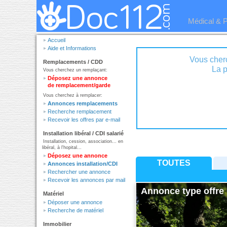
Médical & 
Accueil
Aide et Informations
Vous cher
Remplacements / CDD
Vous cherchez un remplaçant:
Déposez une annonce
de remplacement/garde
Vous cherchez à remplacer:
Annonces remplacements
Recherche remplacement
Recevoir les offres par e-mail
Installation libéral / CDI salarié
Installation, cession, association... en
libéral, à l'hopital...
Déposez une annonce
TOUTES
Annonces installation/CDI
Rechercher une annonce
Recevoir les annonces par mail
Annonce type offre 
Matériel
Déposer une annonce
Recherche de matériel
Immobilier