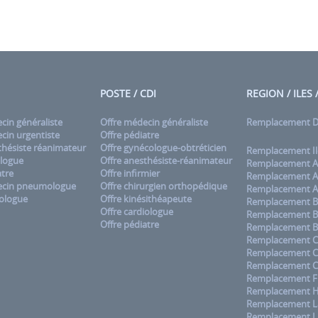
POSTE / CDI
REGION / ILES
in généraliste
Offre médecin généraliste
Remplacement
in urgentiste
Offre pédiatre
hésiste réanimateur
Offre gynécologue-obtréticien
Remplacement Il
logue
Offre anesthésiste-réanimateur
Remplacement A
tre
Offre infirmier
Remplacement A
cin pneumologue
Offre chirurgien orthopédique
Remplacement A
ologue
Offre kinésithéapeute
Remplacement B
Offre cardiologue
Remplacement B
Offre pédiatre
Remplacement B
Remplacement C
Remplacement 
Remplacement C
Remplacement F
Remplacement H
Remplacement La
Remplacement L