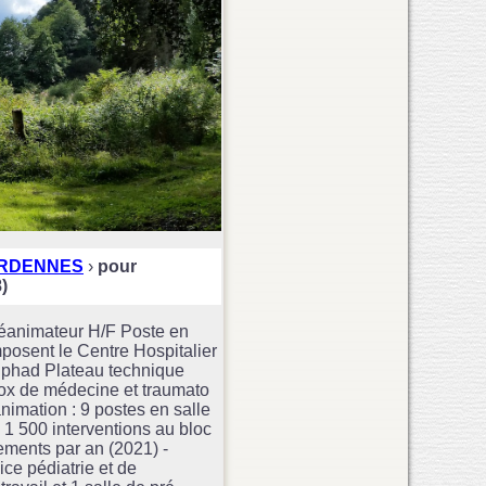
RDENNES
›
pour
)
Réanimateur H/F Poste en
mposent le Centre Hospitalier
d’Ephad Plateau technique
ox de médecine et traumato
nimation : 9 postes en salle
n 1 500 interventions au bloc
ements par an (2021) -
ce pédiatrie et de