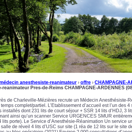
médecin anesthesiste-reanimateur
›
offre
›
CHAMPAGNE-A
te-reanimateur Pres-de-Reims CHAMPAGNE-ARDENNES (08
 près de Charleville-Mézières recrute un Médecin Anesthésiste-
emps complet/partiel. L’Etablissement d’accueil est l’un des 4 
ts installés dont 231 lits de court séjour + SSR 14 lits d’HDJ, 3
rmant ainsi qu’un scanner Service URGENCES SMUR entièremen
4 lits porte). Le Service d’Anesthésie-Réanimation Un service u
salle de réveil 4 lits d’USC sur site (1 réa de 12 lits sur le site
ons au bloc opératoire (2021) Environ 2 000 consultations d’ane