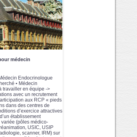
pour médecin
n Médecin Endocrinologue
echerché • Médecin
 travailler en équipe ->
tations avec un recrutement
Participation aux RCP « pieds
ions dans des centres de
ditions d’exercice attractives
 d’un établissement
e variée (pôles médico-
c réanimation, USIC, USIP
adiologie, scanner, IRM) sur