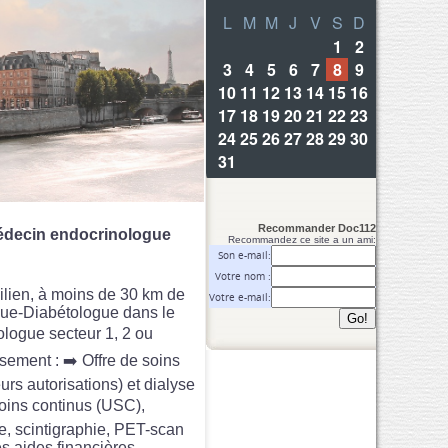
Recommander Doc112
édecin endocrinologue
Recommandez ce site a un ami:
Son e-mail:
Votre nom :
ncilien, à moins de 30 km de
Votre e-mail:
gue-Diabétologue dans le
ologue secteur 1, 2 ou
ement : ➡️ Offre de soins
rs autorisations) et dialyse
soins continus (USC),
e, scintigraphie, PET-scan
des aides financières