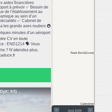
des aides financières
apport à prévoir ✅ Besoin de
ique de l’établissement au
ynamique au sein d’un
spécialités ✅ Cabinet de
via les grands axes routiers 🚇
elques minutes d’un aéroport
votre CV en toute
nce : END1214 🗣️ Vous
che ? N’attendez-plus,
Team Doc112.com
kaduce.fr
Dpt: 93)
Calendrier