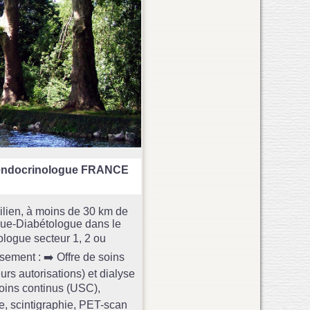
endocrinologue FRANCE
ncilien, à moins de 30 km de
gue-Diabétologue dans le
ologue secteur 1, 2 ou
ement : ➡️ Offre de soins
rs autorisations) et dialyse
soins continus (USC),
e, scintigraphie, PET-scan