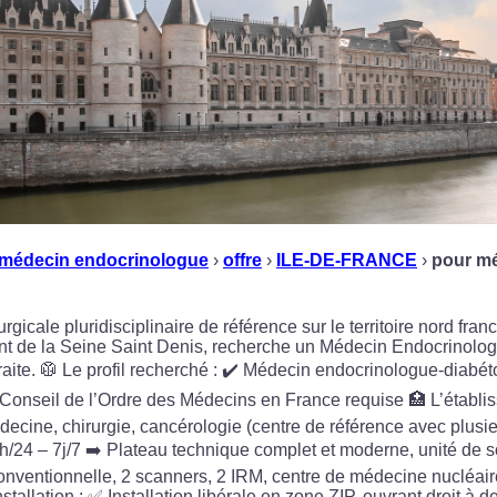
médecin endocrinologue
›
offre
›
ILE-DE-FRANCE
›
pour m
gicale pluridisciplinaire de référence sur le territoire nord fra
nt de la Seine Saint Denis, recherche un Médecin Endocrinolo
traite. 🥼 Le profil recherché : ✔️ Médecin endocrinologue-diabét
Conseil de l’Ordre des Médecins en France requise 🏥 L’établiss
decine, chirurgie, cancérologie (centre de référence avec plusieu
h/24 – 7j/7 ➡️ Plateau technique complet et moderne, unité de 
conventionnelle, 2 scanners, 2 IRM, centre de médecine nucléair
nstallation : ✅ Installation libérale en zone ZIP, ouvrant droit à 