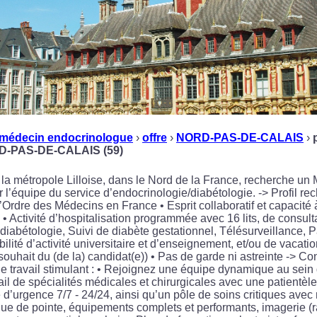
médecin endocrinologue
›
offre
›
NORD-PAS-DE-CALAIS
›
D-PAS-DE-CALAIS (59)
s la métropole Lilloise, dans le Nord de la France, recherche u
r l’équipe du service d’endocrinologie/diabétologie. -> Profil r
’Ordre des Médecins en France • Esprit collaboratif et capacité à
: • Activité d’hospitalisation programmée avec 16 lits, de consul
 diabétologie, Suivi de diabète gestationnel, Télésurveillance, 
ibilité d’activité universitaire et d’enseignement, et/ou de vacat
ouhait du (de la) candidat(e)) • Pas de garde ni astreinte -> Con
 travail stimulant : • Rejoignez une équipe dynamique au sein
il de spécialités médicales et chirurgicales avec une patientèl
 d’urgence 7/7 - 24/24, ainsi qu’un pôle de soins critiques ave
ue de pointe, équipements complets et performants, imagerie (r