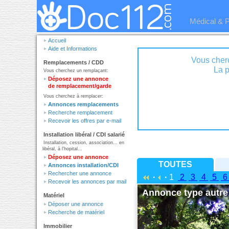
Médical & 
Accueil
Aide et Informations
Vous cher
Remplacements / CDD
Vous cherchez un remplaçant:
Déposez une annonce
de remplacement/garde
Vous cherchez à remplacer:
Annonces remplacements
Recherche remplacement
Recevoir les offres par e-mail
Installation libéral / CDI salarié
Installation, cession, association... en
libéral, à l'hopital...
Déposez une annonce
TOUTES
Annonces installation/CDI
Rechercher une annonce
·
·
1
2
3
4
5
Recevoir les annonces par mail
Annonce type autre 
Matériel
Déposer une annonce
Recherche de matériel
Immobilier