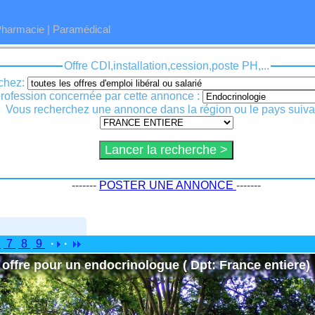
Pharmacie
|
Paramédical
Offre CDI,installation,cession,poste PH,...
chez:
La profession concernée par cette annonce :
Vous recherchez une annonce dans la région ou le pays suiva
-------
POSTER UNE ANNONCE
-------
6
7
8
9
·
·
offre pour un endocrinologue ( Dpt: France entiere)