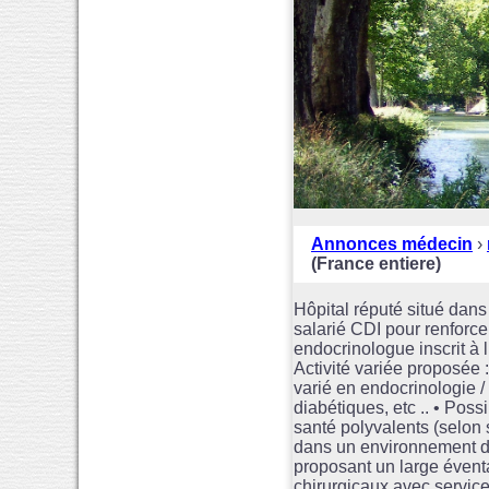
Annonces médecin
›
(France entiere)
Hôpital réputé situé dan
salarié CDI pour renforce
endocrinologue inscrit à l
Activité variée proposée 
varié en endocrinologie /
diabétiques, etc .. • Poss
santé polyvalents (selon s
dans un environnement de
proposant un large éventa
chirurgicaux avec service