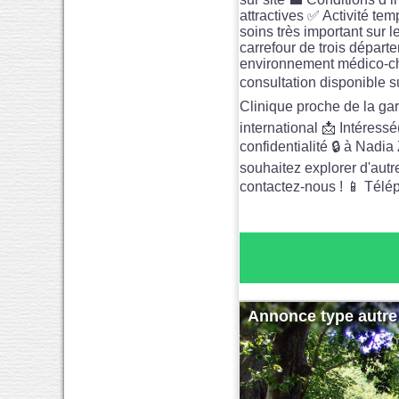
attractives ✅ Activité te
soins très important sur l
carrefour de trois départ
environnement médico‑chir
consultation disponible su
Clinique proche de la ga
international 📩 Intéress
confidentialité 🔒 à Nad
souhaitez explorer d'autr
contactez-nous ! 📱 Télép
Annonce type autre 