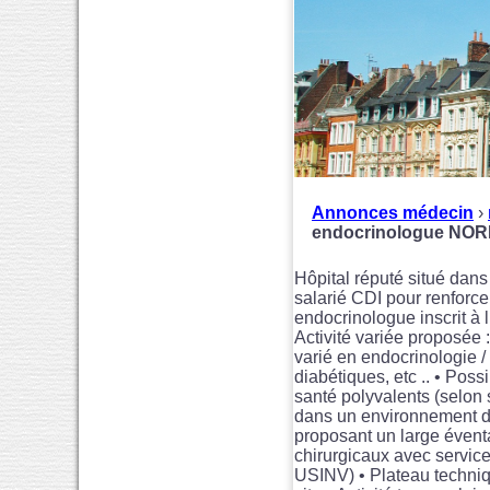
Annonces médecin
›
endocrinologue NOR
Hôpital réputé situé dan
salarié CDI pour renforce
endocrinologue inscrit à l
Activité variée proposée 
varié en endocrinologie /
diabétiques, etc .. • Poss
santé polyvalents (selon s
dans un environnement de
proposant un large éventa
chirurgicaux avec service
USINV) • Plateau techniq