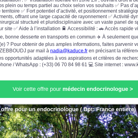
mps plein ou temps partiel au choix selon vos souhaits ✅ Pas d’
e territoire ✅ Fort potentiel d’activité, et positionnement stratég
ements, offrant une large capacité de rayonnement ✅ Activité d
urgical structuré et pluridisciplinaire avec un vaste panel de 
r site ✅ Aide à l’installation 🚆 Accessibilité : 🚗 Accès rapide 
re, bonne desserte en transports en commun ✈️ À seulement qu
é(e) ? Pour obtenir de plus amples informations, faites parvenir 
ia ZEBBOUDJ par mail à
nadia@kaduce.fr
en précisant la référe
es opportunités adaptées à vos aspirations et critères de recher
hone / WhatsApp : (+33) 06 70 84 98 61 💻 Site internet : www.
Voir cette offre pour
médecin endocrinologue >
offre pour un endocrinologue ( Dpt: France entiere)