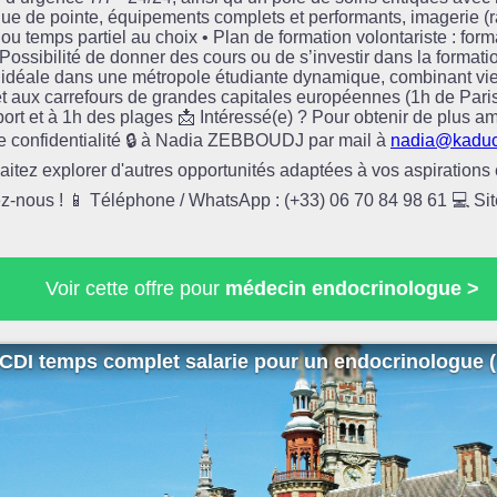
ue de pointe, équipements complets et performants, imagerie (r
in ou temps partiel au choix • Plan de formation volontariste : f
Possibilité de donner des cours ou de s’investir dans la format
 idéale dans une métropole étudiante dynamique, combinant vi
et aux carrefours de grandes capitales européennes (1h de Paris
rt et à 1h des plages 📩 Intéressé(e) ? Pour obtenir de plus amp
te confidentialité 🔒 à Nadia ZEBBOUDJ par mail à
nadia@kaduc
tez explorer d'autres opportunités adaptées à vos aspirations e
z-nous ! 📱 Téléphone / WhatsApp : (+33) 06 70 84 98 61 💻 Sit
Voir cette offre pour
médecin endocrinologue >
CDI temps complet salarie pour un endocrinologue (