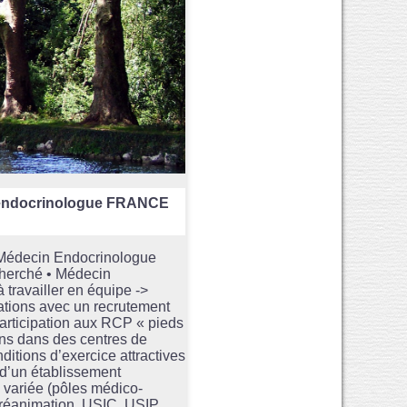
endocrinologue FRANCE
n Médecin Endocrinologue
echerché • Médecin
 travailler en équipe ->
tations avec un recrutement
Participation aux RCP « pieds
ions dans des centres de
ditions d’exercice attractives
 d’un établissement
e variée (pôles médico-
c réanimation, USIC, USIP