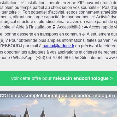
nstallation : ✅ Installation libérale en zone ZIP, ouvrant droit à 
mps plein ou temps partiel au choix selon vos souhaits ✅ Pas d’
e territoire ✅ Fort potentiel d’activité, et positionnement stratég
ements, offrant une large capacité de rayonnement ✅ Activité d
urgical structuré et pluridisciplinaire avec un vaste panel de 
r site ✅ Aide à l’installation 🚆 Accessibilité : 🚗 Accès rapide 
re, bonne desserte en transports en commun ✈️ À seulement qu
é(e) ? Pour obtenir de plus amples informations, faites parvenir 
ia ZEBBOUDJ par mail à
nadia@kaduce.fr
en précisant la référe
es opportunités adaptées à vos aspirations et critères de recher
hone / WhatsApp : (+33) 06 70 84 98 61 💻 Site internet : www.
Voir cette offre pour
médecin endocrinologue >
CDI temps complet liberal pour un endocrinologue ( 