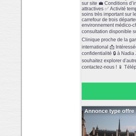
sur site 💼 Conditions d’i
attractives ✅ Activité te
soins très important sur l
carrefour de trois départ
environnement médico‑chir
consultation disponible su
Clinique proche de la ga
international 📩 Intéress
confidentialité 🔒 à Nad
souhaitez explorer d'autr
contactez-nous ! 📱 Télép
Annonce type offre 