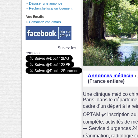
Déposer une annonce
Recherche local ou logement
Vos Emails
Consultez vos emails
Suivez les
remplas:
Annonces médecin
›
(France entiere)
Une clinique médico chirur
Paris, dans le départeme
cadre d’un départ à la re
OPTAM ✔️ Inscription au 
complète, activités de mé
➡️ Service d’urgences 24
réanimation, radiologie 