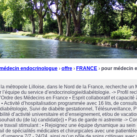
médecin endocrinologue
›
offre
›
FRANCE
›
pour médecin 
s la métropole Lilloise, dans le Nord de la France, recherche u
r l’équipe du service d’endocrinologie/diabétologie. -> Profil r
’Ordre des Médecins en France • Esprit collaboratif et capacité à
: • Activité d’hospitalisation programmée avec 16 lits, de consul
 diabétologie, Suivi de diabète gestationnel, Télésurveillance, 
ibilité d’activité universitaire et d’enseignement, et/ou de vacat
ouhait du (de la) candidat(e)) • Pas de garde ni astreinte -> Con
 travail stimulant : • Rejoignez une équipe dynamique au sein
il de spécialités médicales et chirurgicales avec une patientèl
 d’urgence 7/7 - 24/24, ainsi qu’un pôle de soins critiques ave