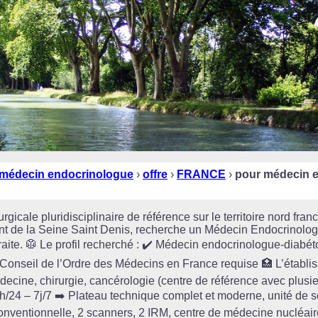
médecin endocrinologue
›
offre
›
FRANCE
›
pour médecin 
gicale pluridisciplinaire de référence sur le territoire nord fra
nt de la Seine Saint Denis, recherche un Médecin Endocrinolo
traite. 🥼 Le profil recherché : ✔️ Médecin endocrinologue-diabét
Conseil de l’Ordre des Médecins en France requise 🏥 L’établiss
decine, chirurgie, cancérologie (centre de référence avec plusieu
h/24 – 7j/7 ➡️ Plateau technique complet et moderne, unité de 
conventionnelle, 2 scanners, 2 IRM, centre de médecine nucléair