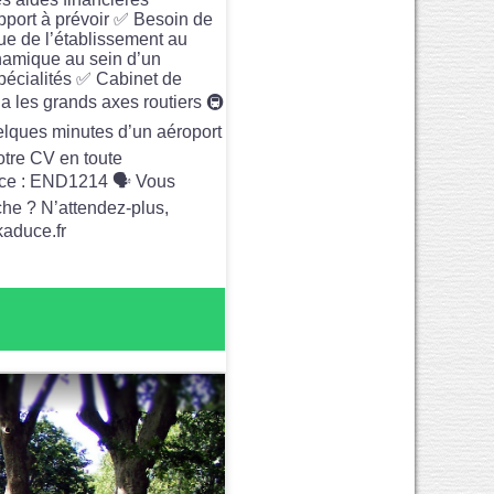
apport à prévoir ✅ Besoin de
ique de l’établissement au
ynamique au sein d’un
spécialités ✅ Cabinet de
via les grands axes routiers 🚇
elques minutes d’un aéroport
votre CV en toute
nce : END1214 🗣️ Vous
che ? N’attendez-plus,
kaduce.fr