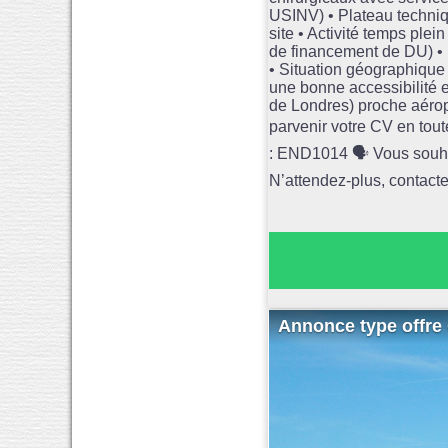
USINV) • Plateau techniq
site • Activité temps ple
de financement de DU) • 
• Situation géographique
une bonne accessibilité 
de Londres) proche aéropo
parvenir votre CV en tou
: END1014 🗣️ Vous souhai
N’attendez-plus, contacte
Annonce type offre 