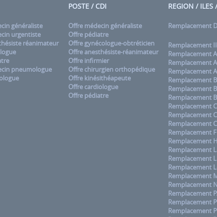
POSTE / CDI
REGION / ILES
in généraliste
Offre médecin généraliste
Remplacement
in urgentiste
Offre pédiatre
hésiste réanimateur
Offre gynécologue-obtréticien
Remplacement Il
logue
Offre anesthésiste-réanimateur
Remplacement A
tre
Offre infirmier
Remplacement A
cin pneumologue
Offre chirurgien orthopédique
Remplacement A
ologue
Offre kinésithéapeute
Remplacement B
Offre cardiologue
Remplacement B
Offre pédiatre
Remplacement B
Remplacement C
Remplacement 
Remplacement C
Remplacement F
Remplacement H
Remplacement La
Remplacement L
Remplacement L
Remplacement M
Remplacement No
Remplacement 
Remplacement Pa
Remplacement P