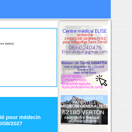
ces dates).
ié
pour
médecin
0/08/2027