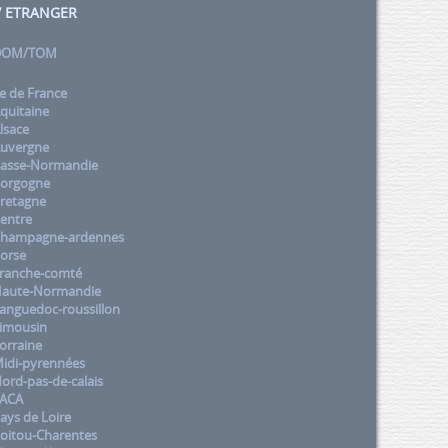
 / ETRANGER
 DOM/TOM
e de France
quitaine
lsace
uvergne
asse-Normandie
orgogne
retagne
entre
Champagne-ardennes
orse
ranche-comté
aute-Normandie
nguedoc-roussillon
imousin
orraine
idi-pyrennées
rd-pas-de-calais
PACA
ys de Loire
oitou-Charentes