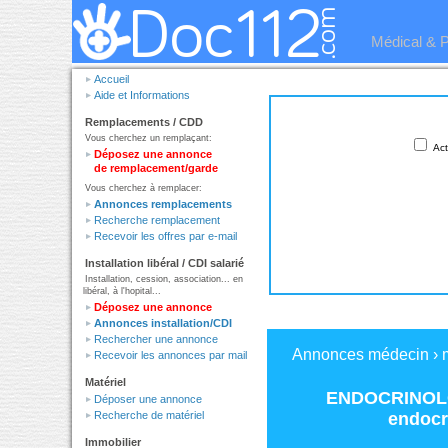
Médical & 
Accueil
Aide et Informations
Remplacements / CDD
Vous cherchez un remplaçant:
Act
Déposez une annonce
de remplacement/garde
Vous cherchez à remplacer:
Annonces remplacements
Recherche remplacement
Recevoir les offres par e-mail
Installation libéral / CDI salarié
Installation, cession, association... en
libéral, à l'hopital...
Déposez une annonce
Annonces installation/CDI
Rechercher une annonce
Annonces médecin
›
Recevoir les annonces par mail
Matériel
ENDOCRINOLO
Déposer une annonce
endocr
Recherche de matériel
Immobilier