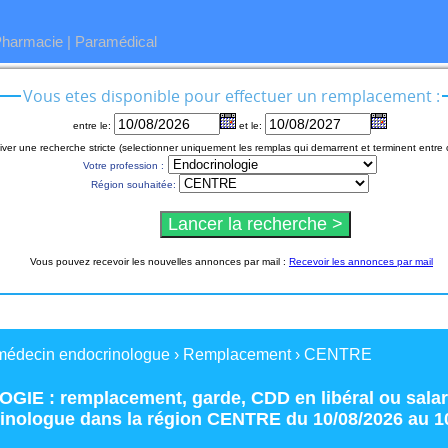
Pharmacie
|
Paramédical
Vous etes disponible pour effectuer un remplacement :
entre le:
et le:
iver une recherche stricte (selectionner uniquement les remplas qui demarrent et terminent entre 
Votre profession :
Région souhaitée:
Vous pouvez recevoir les nouvelles annonces par mail :
Recevoir les annonces par mail
médecin endocrinologue
›
Remplacement
›
CENTRE
GIE : remplacement
,
garde
,
CDD
en
libéral
ou
salar
inologue
dans la région
CENTRE
du 10/08/2026 au 1