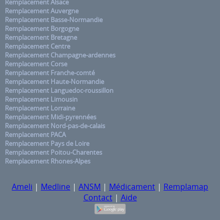
Remplacement Alsace
Remplacement Auvergne
Remplacement Basse-Normandie
Remplacement Borgogne
Remplacement Bretagne
Remplacement Centre
Remplacement Champagne-ardennes
Remplacement Corse
Remplacement Franche-comté
Remplacement Haute-Normandie
Remplacement Languedoc-roussillon
Remplacement Limousin
Remplacement Lorraine
Remplacement Midi-pyrennées
Remplacement Nord-pas-de-calais
Remplacement PACA
Remplacement Pays de Loire
Remplacement Poitou-Charentes
Remplacement Rhones-Alpes
Ameli
|
Medline
|
ANSM
|
Médicament
|
Remplamap
Contact
|
Aide