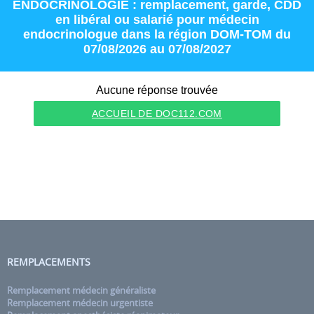
ENDOCRINOLOGIE : remplacement
,
garde
,
CDD
en
libéral
ou
salarié
pour
médecin
endocrinologue
dans la région
DOM-TOM
du
07/08/2026 au 07/08/2027
Aucune réponse trouvée
ACCUEIL DE DOC112.COM
REMPLACEMENTS
Remplacement médecin généraliste
Remplacement médecin urgentiste