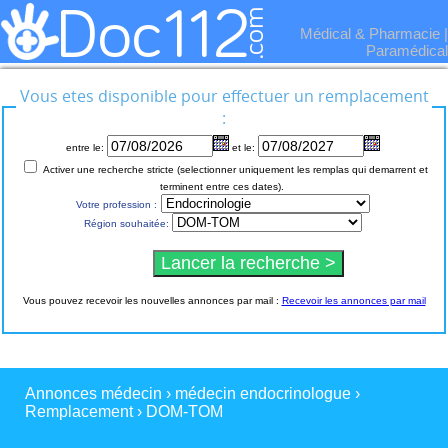
Médical & Pharmacie
|
Paramédical
Vous etes disponible pour effectuer un remplacement
:
entre le:
et le:
Activer une recherche stricte (selectionner uniquement les remplas qui demarrent et
terminent entre ces dates).
Votre profession :
Région souhaitée:
Vous pouvez recevoir les nouvelles annonces par mail :
Recevoir les annonces par mail
Annonces médecin
›
médecin endocrinologue
›
Remplacement
›
DOM-TOM