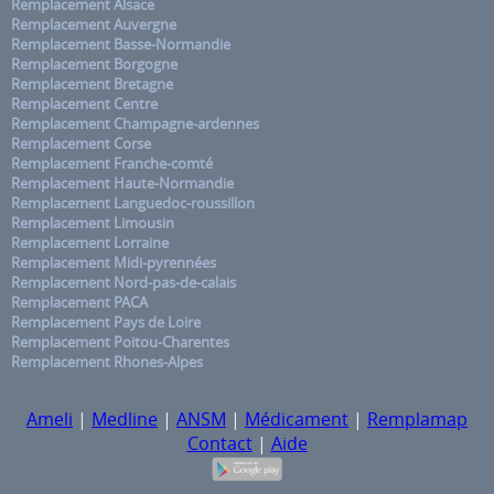
Remplacement Alsace
Remplacement Auvergne
Remplacement Basse-Normandie
Remplacement Borgogne
Remplacement Bretagne
Remplacement Centre
Remplacement Champagne-ardennes
Remplacement Corse
Remplacement Franche-comté
Remplacement Haute-Normandie
Remplacement Languedoc-roussillon
Remplacement Limousin
Remplacement Lorraine
Remplacement Midi-pyrennées
Remplacement Nord-pas-de-calais
Remplacement PACA
Remplacement Pays de Loire
Remplacement Poitou-Charentes
Remplacement Rhones-Alpes
Ameli
|
Medline
|
ANSM
|
Médicament
|
Remplamap
Contact
|
Aide