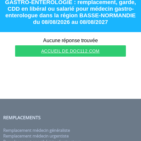
GASTRO-ENTEROLOGIE : remplacement
,
garde
,
CDD
en
libéral
ou
salarié
pour
médecin gastro-
enterologue
dans la région
BASSE-NORMANDIE
du 08/08/2026 au 08/08/2027
Aucune réponse trouvée
ACCUEIL DE DOC112.COM
REMPLACEMENTS
Remplacement médecin généraliste
Remplacement médecin urgentiste