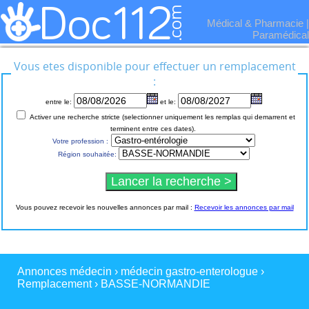
Médical & Pharmacie
|
Paramédical
Vous etes disponible pour effectuer un remplacement
:
entre le:
et le:
Activer une recherche stricte (selectionner uniquement les remplas qui demarrent et
terminent entre ces dates).
Votre profession :
Région souhaitée:
Vous pouvez recevoir les nouvelles annonces par mail :
Recevoir les annonces par mail
Annonces médecin
›
médecin gastro-enterologue
›
Remplacement
›
BASSE-NORMANDIE