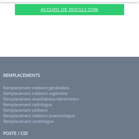
ACCUEIL DE DOC112.COM
REMPLACEMENTS
Remplacement médecin généraliste
Remplacement médecin urgentiste
Remplacement anesthésiste réanimateur
Remplacement radiologue
Remplacement pédiatre
Remplacement médecin pneumologue
Remplacement cardiologue
POSTE / CDI