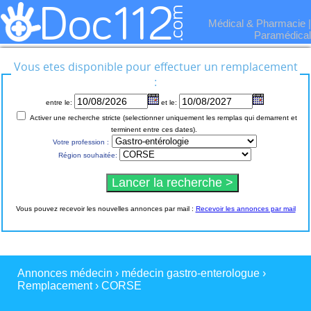
Médical & Pharmacie
|
Paramédical
Vous etes disponible pour effectuer un remplacement
:
entre le:
et le:
Activer une recherche stricte (selectionner uniquement les remplas qui demarrent et
terminent entre ces dates).
Votre profession :
Région souhaitée:
Vous pouvez recevoir les nouvelles annonces par mail :
Recevoir les annonces par mail
Annonces médecin
›
médecin gastro-enterologue
›
Remplacement
›
CORSE