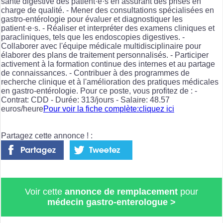
santé digestive des patient·e·s en assurant des prises en
charge de qualité. - Mener des consultations spécialisées en
gastro-entérologie pour évaluer et diagnostiquer les
patient·e·s. - Réaliser et interpréter des examens cliniques et
paracliniques, tels que les endoscopies digestives. -
Collaborer avec l'équipe médicale multidisciplinaire pour
élaborer des plans de traitement personnalisés. - Participer
activement à la formation continue des internes et au partage
de connaissances. - Contribuer à des programmes de
recherche clinique et à l'amélioration des pratiques médicales
en gastro-entérologie. Pour ce poste, vous profitez de : -
Contrat: CDD - Durée: 313/jours - Salaire: 48.57
euros/heure
Pour voir la fiche complète:cliquez ici
Partagez cette annonce ! :
Voir cette
annonce de remplacement
pour
médecin gastro-enterologue
>