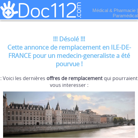
Médical & Pharmacie
|
Paramédical
!!! Désolé !!!
Cette annonce de remplacement en ILE-DE-
FRANCE pour un medecin-generaliste a été
pourvue !
: Voici les dernières
offres de remplacement
qui pourraient
vous interesser :