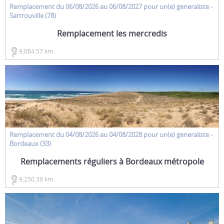
Remplacement
du 06/08/2026 au 06/08/2027 pour un(e)
generaliste
-
Sartrouville (78)
Remplacement les mercredis
9,084.57 km
Remplacement
du 04/08/2026 au 04/08/2028 pour un(e)
generaliste
-
Bordeaux (33)
Remplacements réguliers à Bordeaux métropole
9,250.39 km