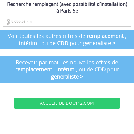
Recherche remplaçant (avec possibilité d’installation)
à Paris 5e
9,099.98 km
Voir toutes les autres offres de
remplacement
,
intérim
, ou de
CDD
pour
generaliste
>
Recevoir par mail les nouvelles offres de
remplacement
,
intérim
, ou de
CDD
pour
generaliste
>
ACCUEIL DE DOC112.COM