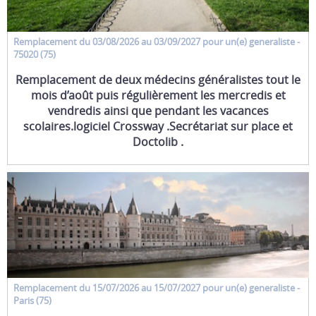
Remplacement
du 03/08/2026 au 03/09/2027 pour un(e)
generaliste
-
75020 (75)
Remplacement de deux médecins généralistes tout le
mois d’août puis régulièrement les mercredis et
vendredis ainsi que pendant les vacances
scolaires.logiciel Crossway .Secrétariat sur place et
Doctolib .
Remplacement
du 15/07/2026 au 15/07/2027 pour un(e)
generaliste
-
Paris (75)