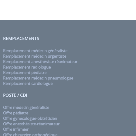
REMPLACEMENTS
Remplacement médecin généraliste
Remplacement médecin urgentiste
Remplacement anesthésiste réanimateur
Remplacement radiologue
Remplacement pédiatre
Remplacement médecin pneumologue
Remplacement cardiologue
POSTE / CDI
Offre médecin généraliste
Offre pédiatre
Offre gynécologue-obtréticien
Offre anesthésiste-réanimateur
Offre infirmier
Offre chirurgien orthopédique