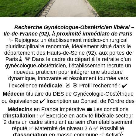
Recherche Gynécologue-Obstétricien libéral –
Ile-de-France (92), à proximité immédiate de Paris
✨ Rejoignez un établissement médico-chirurgical
pluridisciplinaire renommé, idéalement situé dans le
département des Hauts-de-Seine (92), aux portes de
Paris🗼 🚨 Dans le cadre du départ à la retraite d’un
gynécologue-obstétricien, l’établissement recrute un
nouveau praticien pour intégrer une structure
dynamique, innovante et résolument tournée vers
l’excellence
médical
e
. 🚨 🎯 Profil recherché : ✔️
Médecin
titulaire du DES de Gynécologie-Obstétrique
ou équivalence ✔️ Inscription au Conseil de l’Ordre des
Médecin
s en France impérative 💼 Les conditions
d'
installation
: ✅ Exercice en activité
libéral
e secteur
2 dans un cadre stimulant au sein d’un établissement
réputé ✅ Maternité de niveau 2 A ✅ Possibilité
d’
association
en masse commune ✅ Activité