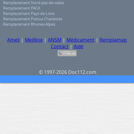
Remplacement Nord-pas-de-calais
Remplacement PACA
Remplacement Pays de Loire
Remplacement Poitou-Charentes
Remplacement Rhones-Alpes
Ameli
|
Medline
|
ANSM
|
Médicament
|
Remplamap
Contact
|
Aide
© 1997-2026 Doc112.com