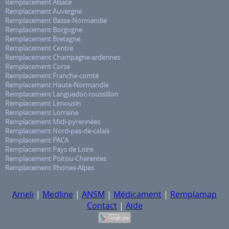
Remplacement Alsace
Remplacement Auvergne
Remplacement Basse-Normandie
Remplacement Borgogne
Remplacement Bretagne
Remplacement Centre
Remplacement Champagne-ardennes
Remplacement Corse
Remplacement Franche-comté
Remplacement Haute-Normandie
Remplacement Languedoc-roussillon
Remplacement Limousin
Remplacement Lorraine
Remplacement Midi-pyrennées
Remplacement Nord-pas-de-calais
Remplacement PACA
Remplacement Pays de Loire
Remplacement Poitou-Charentes
Remplacement Rhones-Alpes
Ameli
|
Medline
|
ANSM
|
Médicament
|
Remplamap
Contact
|
Aide