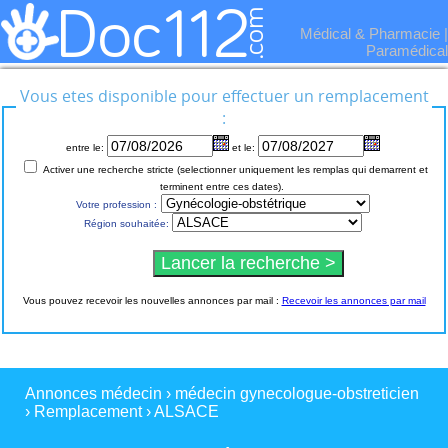
Médical & Pharmacie
|
Paramédical
Vous etes disponible pour effectuer un remplacement
:
entre le:
et le:
Activer une recherche stricte (selectionner uniquement les remplas qui demarrent et
terminent entre ces dates).
Votre profession :
Région souhaitée:
Vous pouvez recevoir les nouvelles annonces par mail :
Recevoir les annonces par mail
Annonces médecin
›
médecin gynecologue-obstreticien
›
Remplacement
›
ALSACE