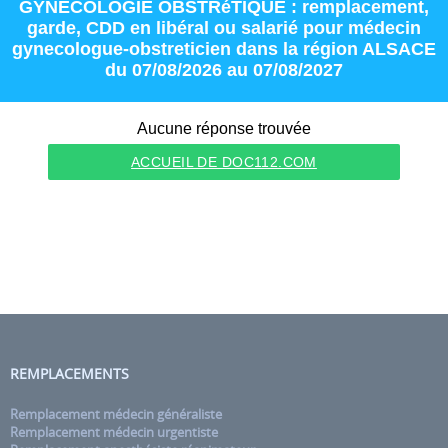
GYNECOLOGIE OBSTRéTIQUE : remplacement
,
garde
,
CDD
en
libéral
ou
salarié
pour
médecin
gynecologue-obstreticien
dans la région
ALSACE
du 07/08/2026 au 07/08/2027
Aucune réponse trouvée
ACCUEIL DE DOC112.COM
REMPLACEMENTS
Remplacement médecin généraliste
Remplacement médecin urgentiste