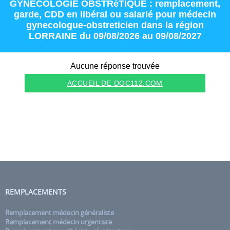
GYNECOLOGIE OBSTRéTIQUE : remplacement
,
garde
,
CDD
en
libéral
ou
salarié
pour
médecin
gynecologue-obstreticien
dans la région
LORRAINE
du 09/08/2026 au 09/08/2027
Aucune réponse trouvée
ACCUEIL DE DOC112.COM
REMPLACEMENTS
Remplacement médecin généraliste
Remplacement médecin urgentiste