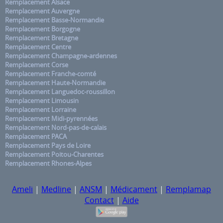
Remplacement Alsace
Remplacement Auvergne
Remplacement Basse-Normandie
Remplacement Borgogne
Remplacement Bretagne
Remplacement Centre
Remplacement Champagne-ardennes
Remplacement Corse
Remplacement Franche-comté
Remplacement Haute-Normandie
Remplacement Languedoc-roussillon
Remplacement Limousin
Remplacement Lorraine
Remplacement Midi-pyrennées
Remplacement Nord-pas-de-calais
Remplacement PACA
Remplacement Pays de Loire
Remplacement Poitou-Charentes
Remplacement Rhones-Alpes
Ameli
|
Medline
|
ANSM
|
Médicament
|
Remplamap
Contact
|
Aide