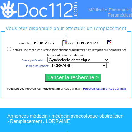
Médical & Pharmacie
|
Paramédical
Vous etes disponible pour effectuer un remplacement
:
entre le:
et le:
Activer une recherche stricte (selectionner uniquement les remplas qui demarrent et
terminent entre ces dates).
Votre profession :
Région souhaitée:
Vous pouvez recevoir les nouvelles annonces par mail :
Recevoir les annonces par mail
Annonces médecin
›
médecin gynecologue-obstreticien
›
Remplacement
›
LORRAINE