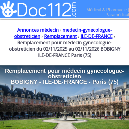
Médical & Pharmacie
|
Paramédical
Annonces médecin
›
medecin-gynecologue-
obstreticien
›
Remplacement
›
ILE-DE-FRANCE
›
Remplacement pour médecin gynecologue-
obstreticien du 02/11/2025 au 02/11/2026 BOBIGNY
ILE-DE-FRANCE Paris (75)
Remplacement
pour
médecin gynecologue-
obstreticien
BOBIGNY - ILE-DE-FRANCE - Paris (75)