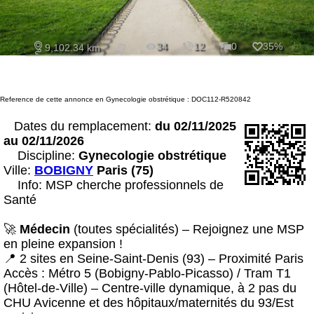
34
12
0
35%
9,102.34 km
Reference de cette annonce en Gynecologie obstrétique : DOC112-R520842
Dates du remplacement:
du 02/11/2025
au 02/11/2026
Discipline:
Gynecologie obstrétique
Ville:
BOBIGNY
Paris (75)
Info: MSP cherche professionnels de
Santé
🚀
Médecin
(toutes spécialités) – Rejoignez une MSP
en pleine expansion !
📍 2 sites en Seine-Saint-Denis (93) – Proximité Paris
Accès : Métro 5 (Bobigny-Pablo-Picasso) / Tram T1
(Hôtel-de-Ville) – Centre-ville dynamique, à 2 pas du
CHU Avicenne et des hôpitaux/maternités du 93/Est