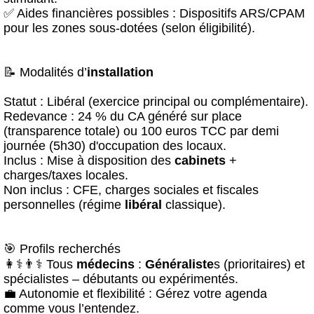
✅ Aides financières possibles : Dispositifs ARS/CPAM
pour les zones sous-dotées (selon éligibilité).
📝 Modalités d’
installation
Statut : Libéral (exercice principal ou complémentaire).
Redevance : 24 % du CA généré sur place
(transparence totale) ou 100 euros TCC par demi
journée (5h30) d'occupation des locaux.
Inclus : Mise à disposition des
cabinet
s
+
charges/taxes locales.
Non inclus : CFE, charges sociales et fiscales
personnelles (régime
libéral
classique).
🎯 Profils recherchés
👩⚕️👨⚕️ Tous
médecin
s
:
Généraliste
s (prioritaires) et
spécialistes – débutants ou expérimentés.
💼 Autonomie et flexibilité : Gérez votre agenda
comme vous l’entendez.