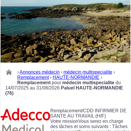
›
Annonces médecin
›
médecin multispecialite
›
Remplacement
›
HAUTE-NORMANDIE
›
Remplacement
pour
médecin multispecialite
du
14/07/2025 au 31/08/2026
Paluel HAUTE-NORMANDIE
(76)
Remplacement/CDD INFIRMIER DE
SANTE AU TRAVAIL (H/F)
Votre missionVous serez en charge
des tâches et soins suivants : Tâches