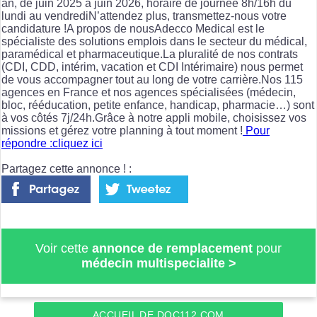
an, de juin 2025 à juin 2026, horaire de journée 8h/16h du
lundi au vendrediN’attendez plus, transmettez-nous votre
candidature !A propos de nousAdecco Medical est le
spécialiste des solutions emplois dans le secteur du médical,
paramédical et pharmaceutique.La pluralité de nos contrats
(CDI, CDD, intérim, vacation et CDI Intérimaire) nous permet
de vous accompagner tout au long de votre carrière.Nos 115
agences en France et nos agences spécialisées (médecin,
bloc, rééducation, petite enfance, handicap, pharmacie…) sont
à vos côtés 7j/24h.Grâce à notre appli mobile, choisissez vos
missions et gérez votre planning à tout moment !
Pour
répondre :cliquez ici
Partagez cette annonce ! :
Voir cette
annonce de remplacement
pour
médecin multispecialite
>
ACCUEIL DE DOC112.COM