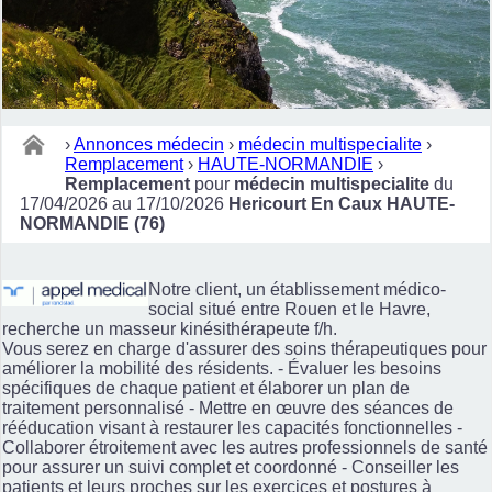
›
Annonces médecin
›
médecin multispecialite
›
Remplacement
›
HAUTE-NORMANDIE
›
Remplacement
pour
médecin multispecialite
du
17/04/2026 au 17/10/2026
Hericourt En Caux HAUTE-
NORMANDIE (76)
Notre client, un établissement médico-
social situé entre Rouen et le Havre,
recherche un masseur kinésithérapeute f/h.
Vous serez en charge d'assurer des soins thérapeutiques pour
améliorer la mobilité des résidents. - Évaluer les besoins
spécifiques de chaque patient et élaborer un plan de
traitement personnalisé - Mettre en œuvre des séances de
rééducation visant à restaurer les capacités fonctionnelles -
Collaborer étroitement avec les autres professionnels de santé
pour assurer un suivi complet et coordonné - Conseiller les
patients et leurs proches sur les exercices et postures à