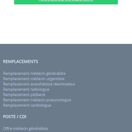
REMPLACEMENTS
Remplacement médecin généraliste
Remplacement médecin urgentiste
Remplacement anesthésiste réanimateur
Remplacement radiologue
Remplacement pédiatre
Remplacement médecin pneumologue
Remplacement cardiologue
POSTE / CDI
Offre médecin généraliste