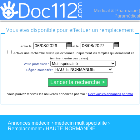
Médical & Pharmacie
|
Paramédical
Vous etes disponible pour effectuer un remplacement
:
entre le:
et le:
Activer une recherche stricte (selectionner uniquement les remplas qui demarrent et
terminent entre ces dates).
Votre profession :
Région souhaitée:
Vous pouvez recevoir les nouvelles annonces par mail :
Recevoir les annonces par mail
Annonces médecin
›
médecin multispecialite
›
Remplacement
›
HAUTE-NORMANDIE