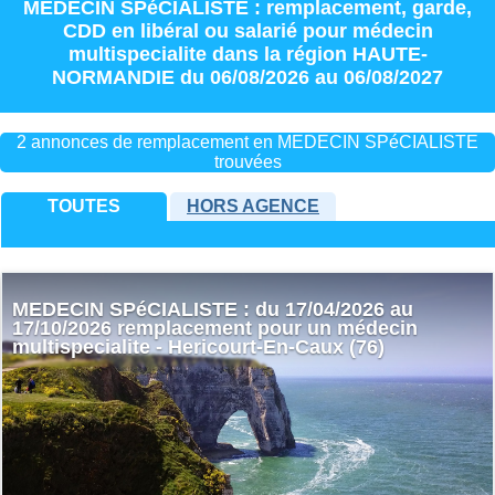
MEDECIN SPéCIALISTE : remplacement
,
garde
,
CDD
en
libéral
ou
salarié
pour
médecin
multispecialite
dans la région
HAUTE-
NORMANDIE
du 06/08/2026 au 06/08/2027
2 annonces de remplacement en MEDECIN SPéCIALISTE
trouvées
TOUTES
HORS AGENCE
MEDECIN SPéCIALISTE : du 17/04/2026 au
17/10/2026 remplacement pour un médecin
multispecialite - Hericourt-En-Caux (76)