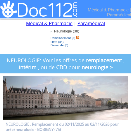
Médical & Pharmacie
|
Paramédical
Médical & Pharmacie
|
Paramédical
Neurologie (38)
Remplacement (3)
Offre (35)
Demande (0)
NEUROLOGIE: Voir les offres de
remplacement
,
intérim
, ou de
CDD
pour
neurologie
>
NEUROLOGIE : Remplacement
du 02/11/2025 au 02/11/2026 pour
un(e)
neurologie
- BOBIGNY (75)