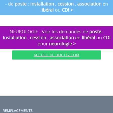
- de
poste
:
installation
,
cession
,
association
en
libéral
ou
CDI
>
NEUROLOGIE : Voir les demandes de
poste
:
installation
,
cession
,
association
en
libéral
ou
CDI
pour
neurologie
>
ACCUEIL DE DOC112.COM
REMPLACEMENTS