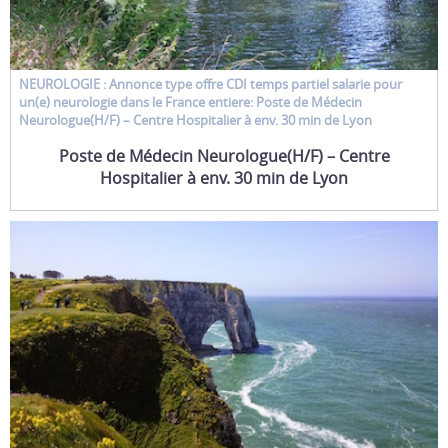
NEUROLOGIE : Annonce type
offre CDI temps partiel salarie
pour
un(e)
neurologie
dans le France entiere: Poste de Médecin
Neurologue(H/F) – Centre Hospitalier à env. 30 min de Lyon
Poste de Médecin Neurologue(H/F) – Centre
Hospitalier à env. 30 min de Lyon