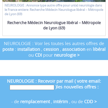
NEUROLOGIE : Annonce type
autre offre
pour un(e)
neurologie
dans
le France entiere: Recherche Médecin Neurologue libéral – Métropole
de Lyon (69)
Recherche Médecin Neurologue libéral – Métropole
de Lyon (69)
NEUROLOGIE : Voir les toutes les autres offres de
poste
:
installation
,
cession
,
association
en
libéral
ou
CDI
pour
neurologie
>
NEUROLOGIE : Recevoir par mail ( votre email:
)les nouvelles offres :
- de
remplacement
,
intérim
, ou de
CDD
>