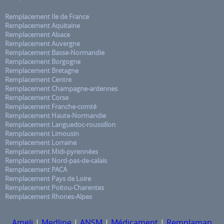
Remplacement Ile de France
Remplacement Aquitaine
Remplacement Alsace
Remplacement Auvergne
Remplacement Basse-Normandie
Remplacement Borgogne
Remplacement Bretagne
Remplacement Centre
Remplacement Champagne-ardennes
Remplacement Corse
Remplacement Franche-comté
Remplacement Haute-Normandie
Remplacement Languedoc-roussillon
Remplacement Limousin
Remplacement Lorraine
Remplacement Midi-pyrennées
Remplacement Nord-pas-de-calais
Remplacement PACA
Remplacement Pays de Loire
Remplacement Poitou-Charentes
Remplacement Rhones-Alpes
Ameli
|
Medline
|
ANSM
|
Médicament
|
Remplamap