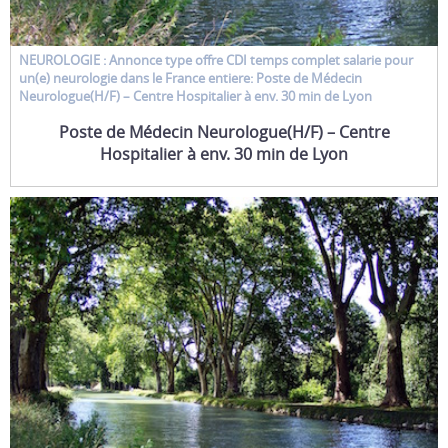
NEUROLOGIE : Annonce type
offre CDI temps complet salarie
pour
un(e)
neurologie
dans le France entiere: Poste de Médecin
Neurologue(H/F) – Centre Hospitalier à env. 30 min de Lyon
Poste de Médecin Neurologue(H/F) – Centre
Hospitalier à env. 30 min de Lyon