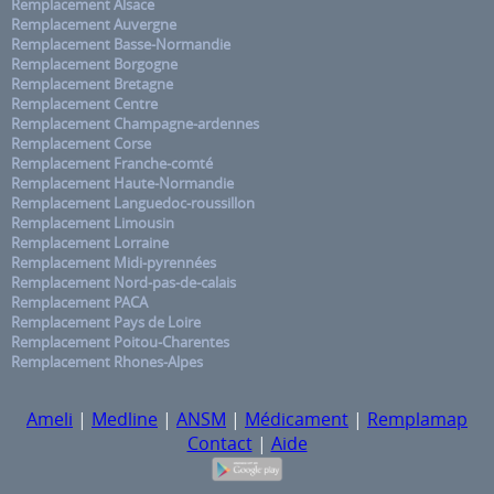
Remplacement Alsace
Remplacement Auvergne
Remplacement Basse-Normandie
Remplacement Borgogne
Remplacement Bretagne
Remplacement Centre
Remplacement Champagne-ardennes
Remplacement Corse
Remplacement Franche-comté
Remplacement Haute-Normandie
Remplacement Languedoc-roussillon
Remplacement Limousin
Remplacement Lorraine
Remplacement Midi-pyrennées
Remplacement Nord-pas-de-calais
Remplacement PACA
Remplacement Pays de Loire
Remplacement Poitou-Charentes
Remplacement Rhones-Alpes
Ameli
|
Medline
|
ANSM
|
Médicament
|
Remplamap
Contact
|
Aide