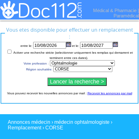
Médical & Pharmacie
|
Paramédical
Vous etes disponible pour effectuer un remplacement
:
entre le:
et le:
Activer une recherche stricte (selectionner uniquement les remplas qui demarrent et
terminent entre ces dates).
Votre profession :
Région souhaitée:
Vous pouvez recevoir les nouvelles annonces par mail :
Recevoir les annonces par mail
Annonces médecin
›
médecin ophtalmologiste
›
Remplacement
›
CORSE