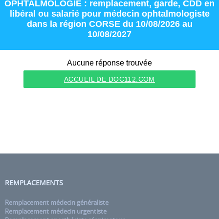
OPHTALMOLOGIE : remplacement
,
garde
,
CDD
en
libéral
ou
salarié
pour
médecin ophtalmologiste
dans la région
CORSE
du 10/08/2026 au
10/08/2027
Aucune réponse trouvée
ACCUEIL DE DOC112.COM
REMPLACEMENTS
Remplacement médecin généraliste
Remplacement médecin urgentiste