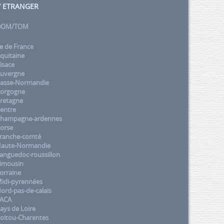
 / ETRANGER
 DOM/TOM
e de France
quitaine
lsace
uvergne
asse-Normandie
orgogne
retagne
entre
Champagne-ardennes
orse
ranche-comté
aute-Normandie
nguedoc-roussillon
imousin
orraine
idi-pyrennées
rd-pas-de-calais
PACA
ys de Loire
oitou-Charentes