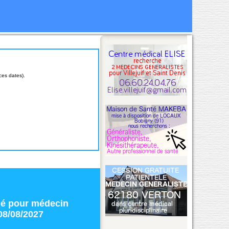
ces dates).
ié
pour
médecin
08/08/2027