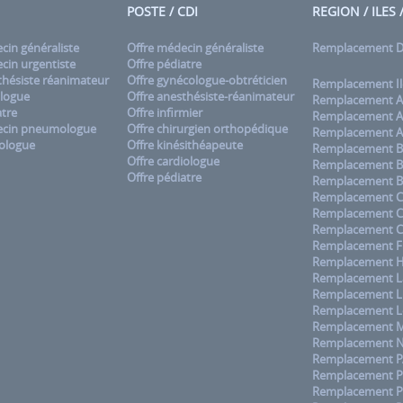
POSTE / CDI
REGION / ILES
in généraliste
Offre médecin généraliste
Remplacement
in urgentiste
Offre pédiatre
hésiste réanimateur
Offre gynécologue-obtréticien
Remplacement Il
logue
Offre anesthésiste-réanimateur
Remplacement A
tre
Offre infirmier
Remplacement A
cin pneumologue
Offre chirurgien orthopédique
Remplacement A
ologue
Offre kinésithéapeute
Remplacement B
Offre cardiologue
Remplacement B
Offre pédiatre
Remplacement B
Remplacement C
Remplacement 
Remplacement C
Remplacement F
Remplacement H
Remplacement La
Remplacement L
Remplacement L
Remplacement M
Remplacement No
Remplacement 
Remplacement Pa
Remplacement P