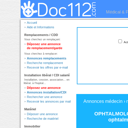
Médical & 
Accueil
Aide et Informations
Remplacements / CDD
Vous cherchez un remplaçant:
Act
Déposez une annonce
de remplacement/garde
Vous cherchez à remplacer:
Annonces remplacements
Recherche remplacement
Recevoir les offres par e-mail
Installation libéral / CDI salarié
Installation, cession, association... en
libéral, à l'hopital...
Déposez une annonce
Annonces installation/CDI
Rechercher une annonce
Annonces médecin
›
Recevoir les annonces par mail
Matériel
OPHTALMOLOG
Déposer une annonce
ophtalm
Recherche de matériel
Immobilier