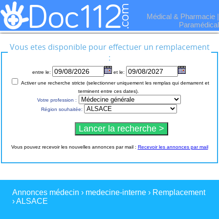
Médical & Pharmacie
|
Paramédical
Vous etes disponible pour effectuer un remplacement
:
entre le:
et le:
Activer une recherche stricte (selectionner uniquement les remplas qui demarrent et
terminent entre ces dates).
Votre profession :
Région souhaitée:
Vous pouvez recevoir les nouvelles annonces par mail :
Recevoir les annonces par mail
Annonces médecin
›
medecine-interne
›
Remplacement
›
ALSACE