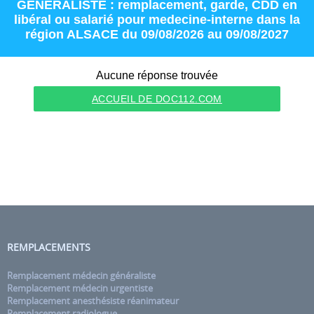
GENERALISTE : remplacement
,
garde
,
CDD
en
libéral
ou
salarié
pour
medecine-interne
dans la
région
ALSACE
du 09/08/2026 au 09/08/2027
Aucune réponse trouvée
ACCUEIL DE DOC112.COM
REMPLACEMENTS
Remplacement médecin généraliste
Remplacement médecin urgentiste
Remplacement anesthésiste réanimateur
Remplacement radiologue