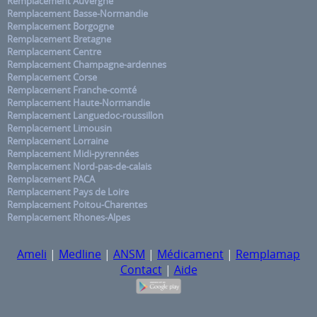
Remplacement Auvergne
Remplacement Basse-Normandie
Remplacement Borgogne
Remplacement Bretagne
Remplacement Centre
Remplacement Champagne-ardennes
Remplacement Corse
Remplacement Franche-comté
Remplacement Haute-Normandie
Remplacement Languedoc-roussillon
Remplacement Limousin
Remplacement Lorraine
Remplacement Midi-pyrennées
Remplacement Nord-pas-de-calais
Remplacement PACA
Remplacement Pays de Loire
Remplacement Poitou-Charentes
Remplacement Rhones-Alpes
Ameli
|
Medline
|
ANSM
|
Médicament
|
Remplamap
Contact
|
Aide