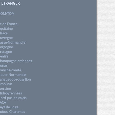
 / ETRANGER
 DOM/TOM
e de France
quitaine
lsace
uvergne
asse-Normandie
orgogne
retagne
entre
Champagne-ardennes
orse
ranche-comté
aute-Normandie
nguedoc-roussillon
imousin
orraine
idi-pyrennées
rd-pas-de-calais
PACA
ys de Loire
oitou-Charentes