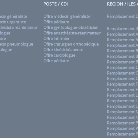
POSTE / CDI
REGION / ILES
in généraliste
Offre médecin généraliste
Remplacement
in urgentiste
Offre pédiatre
hésiste réanimateur
Offre gynécologue-obtréticien
Remplacement Il
logue
Offre anesthésiste-réanimateur
Remplacement A
tre
Offre infirmier
Remplacement A
cin pneumologue
Offre chirurgien orthopédique
Remplacement A
ologue
Offre kinésithéapeute
Remplacement B
Offre cardiologue
Remplacement B
Offre pédiatre
Remplacement B
Remplacement C
Remplacement 
Remplacement C
Remplacement F
Remplacement H
Remplacement La
Remplacement L
Remplacement L
Remplacement M
Remplacement No
Remplacement 
Remplacement Pa
Remplacement P