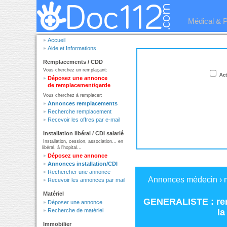
Médical & 
Accueil
Aide et Informations
Remplacements / CDD
Vous cherchez un remplaçant:
Act
Déposez une annonce
de remplacement/garde
Vous cherchez à remplacer:
Annonces remplacements
Recherche remplacement
Recevoir les offres par e-mail
Installation libéral / CDI salarié
Installation, cession, association... en
libéral, à l'hopital...
Déposez une annonce
Annonces installation/CDI
Rechercher une annonce
Annonces médecin
›
Recevoir les annonces par mail
Matériel
GENERALISTE : re
Déposer une annonce
la
Recherche de matériel
Immobilier