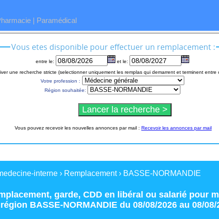
Pharmacie
|
Paramédical
Vous etes disponible pour effectuer un remplacement :
entre le:
et le:
iver une recherche stricte (selectionner uniquement les remplas qui demarrent et terminent entre 
Votre profession :
Région souhaitée:
Vous pouvez recevoir les nouvelles annonces par mail :
Recevoir les annonces par mail
medecine-interne
›
Remplacement
›
BASSE-NORMANDIE
mplacement
,
garde
,
CDD
en
libéral
ou
salarié
pour
m
 région
BASSE-NORMANDIE
du 08/08/2026 au 08/08/