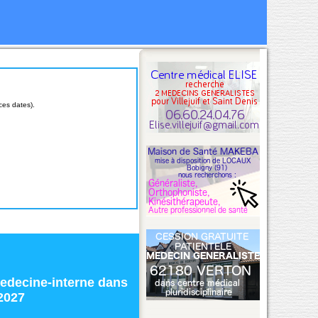
ces dates).
edecine-interne
dans
2027