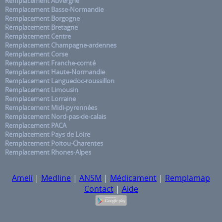
Remplacement Auvergne
Remplacement Basse-Normandie
Remplacement Borgogne
Remplacement Bretagne
Remplacement Centre
Remplacement Champagne-ardennes
Remplacement Corse
Remplacement Franche-comté
Remplacement Haute-Normandie
Remplacement Languedoc-roussillon
Remplacement Limousin
Remplacement Lorraine
Remplacement Midi-pyrennées
Remplacement Nord-pas-de-calais
Remplacement PACA
Remplacement Pays de Loire
Remplacement Poitou-Charentes
Remplacement Rhones-Alpes
Ameli
|
Medline
|
ANSM
|
Médicament
|
Remplamap
Contact
|
Aide