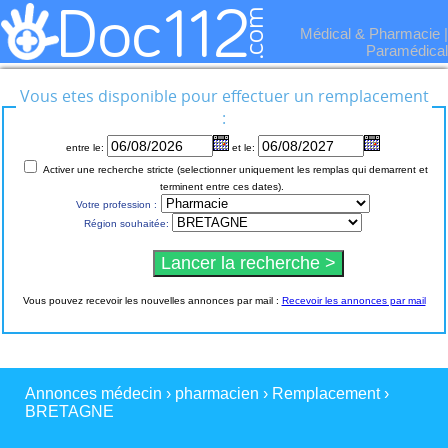
Médical & Pharmacie
|
Paramédical
Vous etes disponible pour effectuer un remplacement
:
entre le:
et le:
Activer une recherche stricte (selectionner uniquement les remplas qui demarrent et
terminent entre ces dates).
Votre profession :
Région souhaitée:
Vous pouvez recevoir les nouvelles annonces par mail :
Recevoir les annonces par mail
Annonces médecin
›
pharmacien
›
Remplacement
›
BRETAGNE