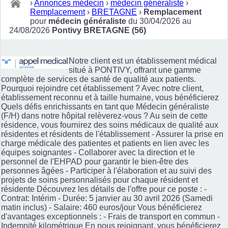
›
Annonces médecin
›
médecin généraliste
›
Remplacement
›
BRETAGNE
›
Remplacement
pour
médecin généraliste
du 30/04/2026 au
24/08/2026
Pontivy BRETAGNE (56)
Notre client est un établissement médical
situé à PONTIVY, offrant une gamme
complète de services de santé de qualité aux patients.
Pourquoi rejoindre cet établissement ? Avec notre client,
établissement reconnu et à taille humaine, vous bénéficierez
Quels défis enrichissants en tant que Médecin généraliste
(F/H) dans notre hôpital relèverez-vous ? Au sein de cette
résidence, vous fournirez des soins médicaux de qualité aux
résidentes et résidents de l'établissement - Assurer la prise en
charge médicale des patientes et patients en lien avec les
équipes soignantes - Collaborer avec la direction et le
personnel de l'EHPAD pour garantir le bien-être des
personnes âgées - Participer à l'élaboration et au suivi des
projets de soins personnalisés pour chaque résident et
résidente Découvrez les détails de l'offre pour ce poste : -
Contrat: Intérim - Durée: 5 janvier au 30 avril 2026 (Samedi
matin inclus) - Salaire: 460 euros/jour Vous bénéficierez
d'avantages exceptionnels : - Frais de transport en commun -
Indemnité kilométrique En nous rejoignant, vous bénéficierez