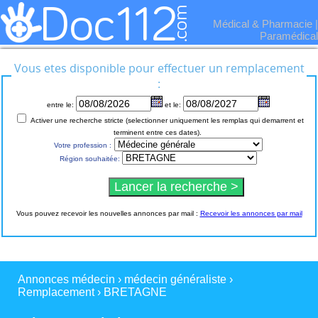
Médical & Pharmacie
|
Paramédical
Vous etes disponible pour effectuer un remplacement
:
entre le:
et le:
Activer une recherche stricte (selectionner uniquement les remplas qui demarrent et
terminent entre ces dates).
Votre profession :
Région souhaitée:
Vous pouvez recevoir les nouvelles annonces par mail :
Recevoir les annonces par mail
Annonces médecin
›
médecin généraliste
›
Remplacement
›
BRETAGNE