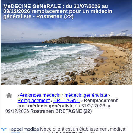
MéDECINE GéNéRALE : du 31/07/2026 au
09/12/2026 remplacement pour un médecin
généraliste - Rostrenen (22)
›
Annonces médecin
›
médecin généraliste
›
Remplacement
›
BRETAGNE
›
Remplacement
pour
médecin généraliste
du 31/07/2026 au
09/12/2026
Rostrenen BRETAGNE (22)
Notre client est un établissement médical