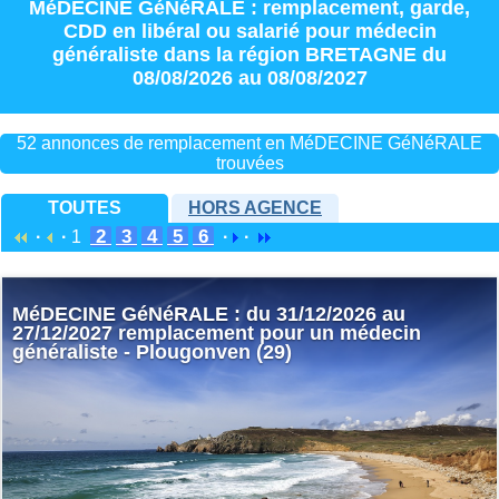
MéDECINE GéNéRALE : remplacement
,
garde
,
CDD
en
libéral
ou
salarié
pour
médecin
généraliste
dans la région
BRETAGNE
du
08/08/2026 au 08/08/2027
52 annonces de remplacement en MéDECINE GéNéRALE
trouvées
TOUTES
HORS AGENCE
2
3
4
5
6
·
·
1
·
·
MéDECINE GéNéRALE : du 31/12/2026 au
27/12/2027 remplacement pour un médecin
généraliste - Plougonven (29)