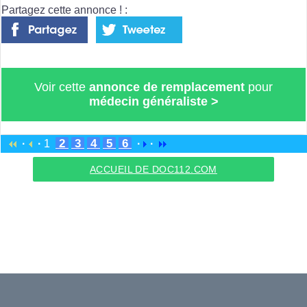
Partagez cette annonce ! :
Voir cette
annonce de remplacement
pour
médecin généraliste
>
2
3
4
5
6
·
·
1
·
·
ACCUEIL DE DOC112.COM