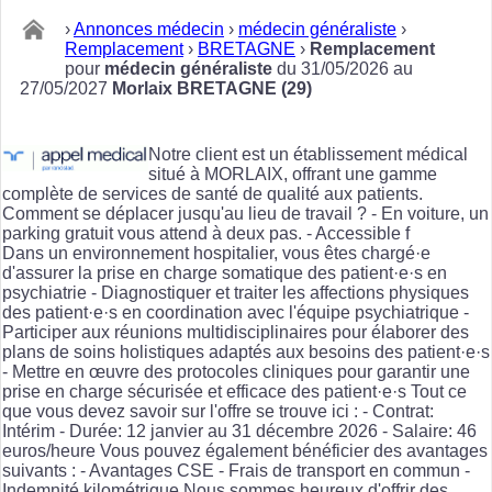
›
Annonces médecin
›
médecin généraliste
›
Remplacement
›
BRETAGNE
›
Remplacement
pour
médecin généraliste
du 31/05/2026 au
27/05/2027
Morlaix BRETAGNE (29)
Notre client est un établissement médical
situé à MORLAIX, offrant une gamme
complète de services de santé de qualité aux patients.
Comment se déplacer jusqu'au lieu de travail ? - En voiture, un
parking gratuit vous attend à deux pas. - Accessible f
Dans un environnement hospitalier, vous êtes chargé·e
d'assurer la prise en charge somatique des patient·e·s en
psychiatrie - Diagnostiquer et traiter les affections physiques
des patient·e·s en coordination avec l'équipe psychiatrique -
Participer aux réunions multidisciplinaires pour élaborer des
plans de soins holistiques adaptés aux besoins des patient·e·s
- Mettre en œuvre des protocoles cliniques pour garantir une
prise en charge sécurisée et efficace des patient·e·s Tout ce
que vous devez savoir sur l'offre se trouve ici : - Contrat:
Intérim - Durée: 12 janvier au 31 décembre 2026 - Salaire: 46
euros/heure Vous pouvez également bénéficier des avantages
suivants : - Avantages CSE - Frais de transport en commun -
Indemnité kilométrique Nous sommes heureux d'offrir des