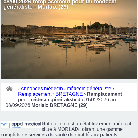
08/09/2026 remplacement pour un médecin
généraliste - Morlaix (29)
›
Annonces médecin
›
médecin généraliste
›
Remplacement
›
BRETAGNE
›
Remplacement
pour
médecin généraliste
du 31/05/2026 au
08/09/2026
Morlaix BRETAGNE (29)
Notre client est un établissement médical
situé à MORLAIX, offrant une gamme
complète de services de santé de qualité aux patients.