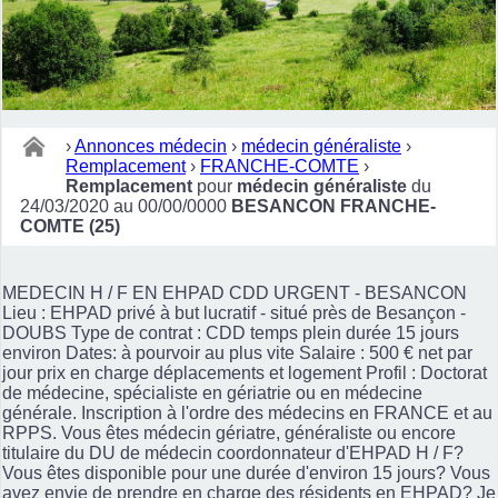
›
Annonces médecin
›
médecin généraliste
›
Remplacement
›
FRANCHE-COMTE
›
Remplacement
pour
médecin généraliste
du
24/03/2020 au 00/00/0000
BESANCON FRANCHE-
COMTE (25)
MEDECIN H / F EN EHPAD CDD URGENT - BESANCON
Lieu : EHPAD privé à but lucratif - situé près de Besançon -
DOUBS Type de contrat : CDD temps plein durée 15 jours
environ Dates: à pourvoir au plus vite Salaire : 500 € net par
jour prix en charge déplacements et logement Profil : Doctorat
de médecine, spécialiste en gériatrie ou en médecine
générale. Inscription à l'ordre des médecins en FRANCE et au
RPPS. Vous êtes médecin gériatre, généraliste ou encore
titulaire du DU de médecin coordonnateur d'EHPAD H / F?
Vous êtes disponible pour une durée d'environ 15 jours? Vous
avez envie de prendre en charge des résidents en EHPAD? Je