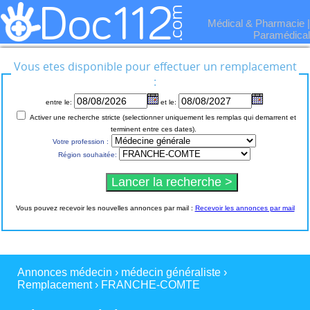
Médical & Pharmacie
|
Paramédical
Vous etes disponible pour effectuer un remplacement
:
entre le:
et le:
Activer une recherche stricte (selectionner uniquement les remplas qui demarrent et
terminent entre ces dates).
Votre profession :
Région souhaitée:
Vous pouvez recevoir les nouvelles annonces par mail :
Recevoir les annonces par mail
Annonces médecin
›
médecin généraliste
›
Remplacement
›
FRANCHE-COMTE