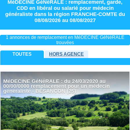
MéDECINE GéNéRALE : remplacement
,
garde
,
CDD
en
libéral
ou
salarié
pour
médecin
généraliste
dans la région
FRANCHE-COMTE
du
08/08/2026 au 08/08/2027
1 annonces de remplacement en MéDECINE GéNéRALE
trouvées
TOUTES
HORS AGENCE
MéDECINE GéNéRALE : du 24/03/2020 au
00/00/0000 remplacement pour un médecin
généraliste - BESANCON (25)