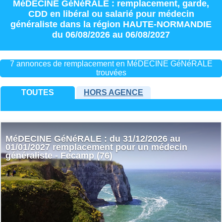
MéDECINE GéNéRALE : remplacement
,
garde
,
CDD
en
libéral
ou
salarié
pour
médecin
généraliste
dans la région
HAUTE-NORMANDIE
du 06/08/2026 au 06/08/2027
7 annonces de remplacement en MéDECINE GéNéRALE
trouvées
TOUTES
HORS AGENCE
MéDECINE GéNéRALE : du 31/12/2026 au
01/01/2027 remplacement pour un médecin
généraliste - Fecamp (76)