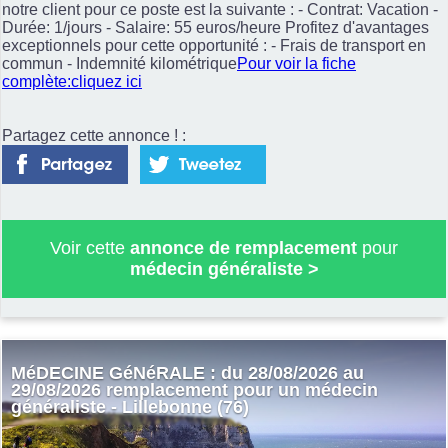
notre client pour ce poste est la suivante : - Contrat: Vacation -
Durée: 1/jours - Salaire: 55 euros/heure Profitez d'avantages
exceptionnels pour cette opportunité : - Frais de transport en
commun - Indemnité kilométrique
Pour voir la fiche
complète:cliquez ici
Partagez cette annonce ! :
Voir cette
annonce de remplacement
pour
médecin généraliste
>
MéDECINE GéNéRALE : du 28/08/2026 au
29/08/2026 remplacement pour un médecin
généraliste - Lillebonne (76)