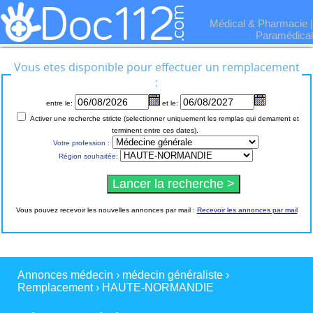
Médical & Pharmacie
|
Paramédical
Vous etes disponible pour effectuer un remplacement
:
entre le:
et le:
Activer une recherche stricte (selectionner uniquement les remplas qui demarrent et
terminent entre ces dates).
Votre profession :
Région souhaitée:
Vous pouvez recevoir les nouvelles annonces par mail :
Recevoir les annonces par mail
Annonces médecin
›
médecin généraliste
›
Remplacement
›
HAUTE-NORMANDIE