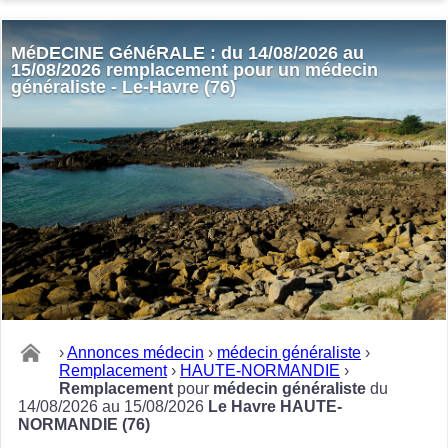
MéDECINE GéNéRALE : du 14/08/2026 au
15/08/2026 remplacement pour un médecin
généraliste - Le-Havre (76)
›
Annonces médecin
›
médecin généraliste
›
Remplacement
›
HAUTE-NORMANDIE
›
Remplacement
pour
médecin généraliste
du
14/08/2026 au 15/08/2026
Le Havre HAUTE-
NORMANDIE (76)