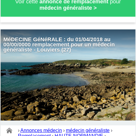
Voir cette
annonce de remplacement
pour
médecin généraliste
>
MéDECINE GéNéRALE : du 01/04/2018 au
00/00/0000 remplacement pour un médecin
généraliste - Louviers (27)
›
Annonces médecin
›
médecin généraliste
›
Remplacement
›
HAUTE-NORMANDIE
›