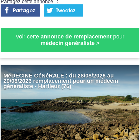
Partagez cette annonce ! :
Voir cette
annonce de remplacement
pour
médecin généraliste
>
MéDECINE GéNéRALE : du 28/08/2026 au
29/08/2026 remplacement pour un médecin
généraliste - Harfleur (76)