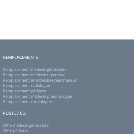
REMPLACEMENTS
Remplacement médecin généraliste
Remplacement médecin urgentiste
Remplacement anesthésiste réanimateur
Remplacement radiologue
Remplacement pédiatre
Remplacement médecin pneumologue
Remplacement cardiologue
POSTE / CDI
Offre médecin généraliste
Offre pédiatre