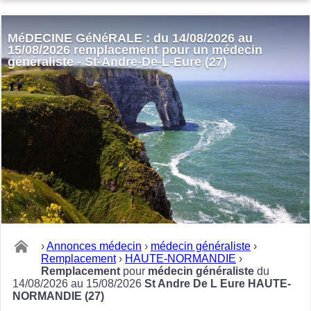
MéDECINE GéNéRALE : du 14/08/2026 au
15/08/2026 remplacement pour un médecin
généraliste - St-Andre-De-L-Eure (27)
›
Annonces médecin
›
médecin généraliste
›
Remplacement
›
HAUTE-NORMANDIE
›
Remplacement
pour
médecin généraliste
du
14/08/2026 au 15/08/2026
St Andre De L Eure HAUTE-
NORMANDIE (27)