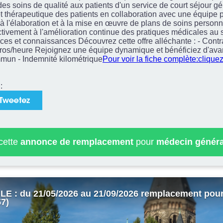
s soins de qualité aux patients d'un service de court séjour gér
 thérapeutique des patients en collaboration avec une équipe pl
z à l'élaboration et à la mise en œuvre de plans de soins personn
ctivement à l'amélioration continue des pratiques médicales au 
s et connaissances Découvrez cette offre alléchante : - Contrat
euros/heure Rejoignez une équipe dynamique et bénéficiez d'ava
mmun - Indemnité kilométrique
Pour voir la fiche complète:cliquez
:
 cette
annonce de remplacement
pour
médecin généra
 : du 21/05/2026 au 21/09/2026 remplacement pou
57)