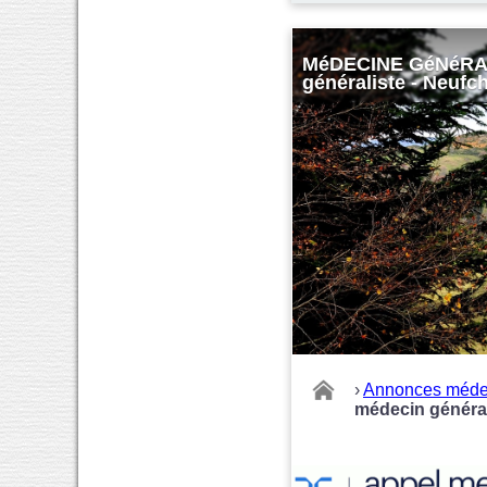
MéDECINE GéNéRALE
généraliste - Neufc
›
Annonces méde
médecin général