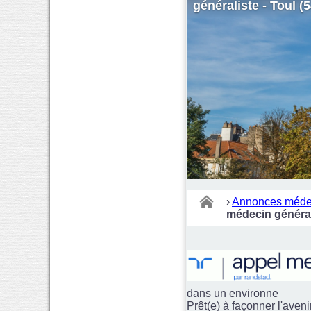
généraliste - Toul (5
›
Annonces méde
médecin général
dans un environne
Prêt(e) à façonner l'aven