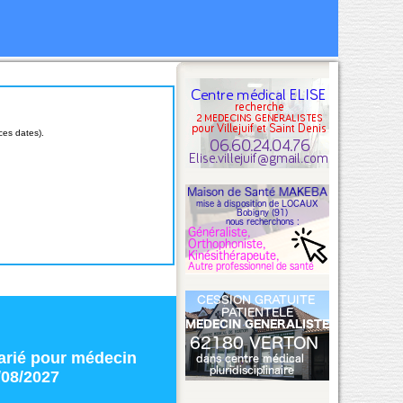
ces dates).
arié
pour
médecin
/08/2027