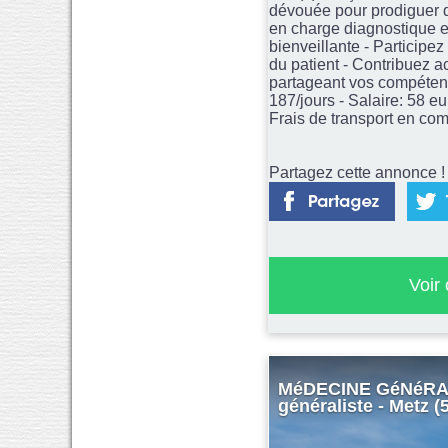
dévouée pour prodiguer de
en charge diagnostique et
bienveillante - Participe
du patient - Contribuez a
partageant vos compétence
187/jours - Salaire: 58 
Frais de transport en co
Partagez cette annonce ! 
Voir
MéDECINE GéNéRALE
généraliste - Metz (