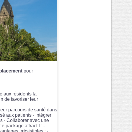
lacement
pour
re aux résidents la
in de favoriser leur
leur parcours de santé dans
é aux patients - Intégrer
ls - Collaborer avec une
 package attractif : -
ntages irrésistibles : -