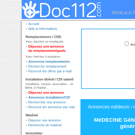
Médical & 
Accueil
Aide et Informations
Remplacements / CDD
Vous cherchez un remplaçant:
Act
Déposez une annonce
de remplacement/garde
Vous cherchez à remplacer:
Annonces remplacements
Recherche remplacement
Recevoir les offres par e-mail
Installation libéral / CDI salarié
Installation, cession, association... en
libéral, à l'hopital...
Déposez une annonce
Annonces installation/CDI
Rechercher une annonce
Annonces médecin
›
Recevoir les annonces par mail
Matériel
MéDECINE GéNé
Déposer une annonce
génér
Recherche de matériel
Immobilier