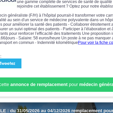
une gamme complète de services de santé de qualité 
rejoindre cet établissement ? Optez pour notre établ
n généraliste (F/H) à l'hôpital pourrait-il transformer votre car
alité au sein d'un service de médecine polyvalente dans un hôpita
s pour améliorer la santé des patients - Collaborer étroitemen
surer un suivi optimal des patients - Participer à l'élaboration e
nts pour renforcer l'efficacité des traitements Une proposition i
: 166/jours - Salaire: 58 euros/heure Un poste à ne pas manque
transport en commun - Indemnité kilométrique
Pour voir la fiche c
:
 cette
annonce de remplacement
pour
médecin généra
 : du 31/05/2026 au 04/12/2026 remplacement pou