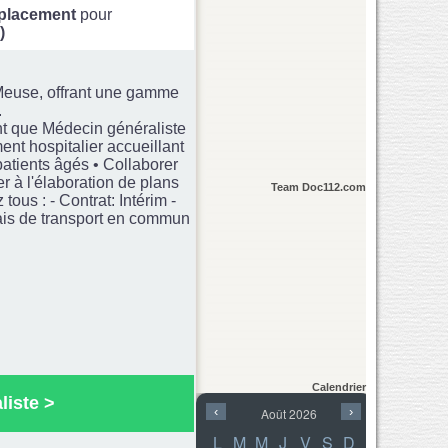
lacement
pour
)
 Meuse, offrant une gamme
.
nt que Médecin généraliste
ent hospitalier accueillant
patients âgés • Collaborer
r à l'élaboration de plans
Team Doc112.com
us : - Contrat: Intérim -
rais de transport en commun
Calendrier
liste
>