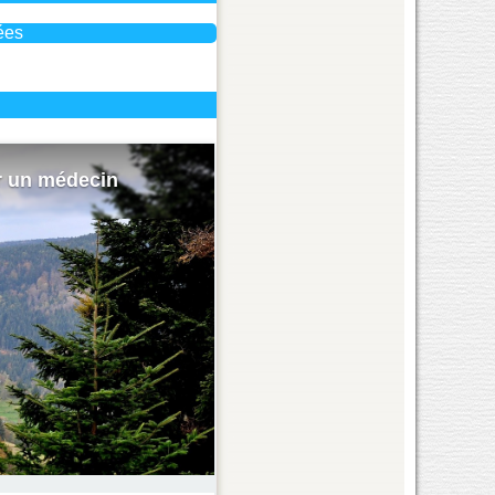
ées
r un médecin