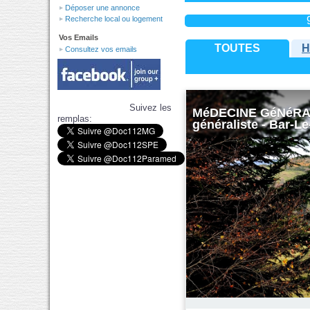
Déposer une annonce
Recherche local ou logement
Vos Emails
TOUTES
H
Consultez vos emails
Suivez les
MéDECINE GéNéRALE
remplas:
généraliste - Bar-Le