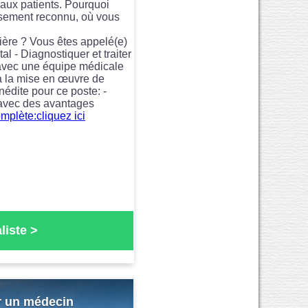
aux patients. Pourquoi
issement reconnu, où vous
rière ? Vous êtes appelé(e)
l - Diagnostiquer et traiter
t avec une équipe médicale
t à la mise en œuvre de
nédite pour ce poste: -
r avec des avantages
omplète:cliquez ici
liste
>
r un médecin