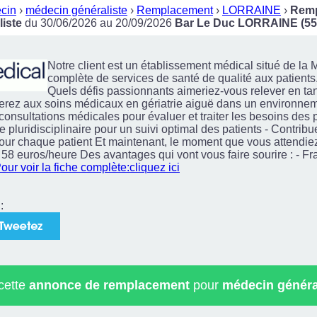
cin
›
médecin généraliste
›
Remplacement
›
LORRAINE
›
Remp
iste
du 30/06/2026 au 20/09/2026
Bar Le Duc LORRAINE (55
Notre client est un établissement médical situé de la
complète de services de santé de qualité aux patients
Quels défis passionnants aimeriez-vous relever en ta
iperez aux soins médicaux en gériatrie aiguë dans un environnem
 consultations médicales pour évaluer et traiter les besoins des 
pluridisciplinaire pour un suivi optimal des patients - Contribue
ur chaque patient Et maintenant, le moment que vous attendiez to
: 58 euros/heure Des avantages qui vont vous faire sourire : - F
our voir la fiche complète:cliquez ici
:
 cette
annonce de remplacement
pour
médecin généra