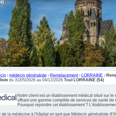
4)
cin
›
médecin généraliste
›
Remplacement
›
LORRAINE
›
Remp
iste
du 31/05/2026 au 04/12/2026
Toul LORRAINE (54)
Notre client est un établissement médical situé sur le 
offrant une gamme complète de services de santé de q
Pourquoi rejoindre cet établissement ? L'établissement
ir de la médecine à l'hôpital en tant que Médecin généraliste (F