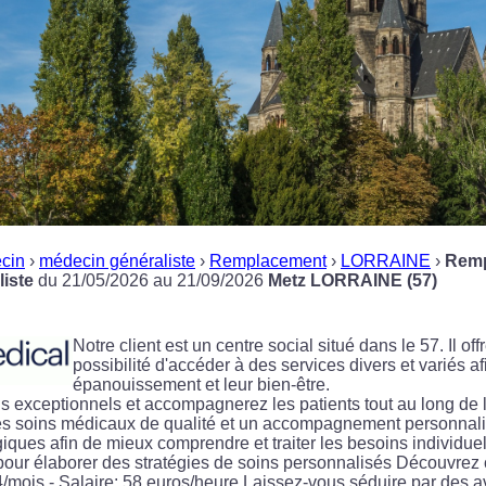
cin
›
médecin généraliste
›
Remplacement
›
LORRAINE
›
Remp
iste
du 21/05/2026 au 21/09/2026
Metz LORRAINE (57)
Notre client est un centre social situé dans le 57. Il off
possibilité d'accéder à des services divers et variés af
épanouissement et leur bien-être.
s exceptionnels et accompagnerez les patients tout au long de 
 des soins médicaux de qualité et un accompagnement personnalis
ques afin de mieux comprendre et traiter les besoins individue
 pour élaborer des stratégies de soins personnalisés Découvrez ce
4/mois - Salaire: 58 euros/heure Laissez-vous séduire par des ava