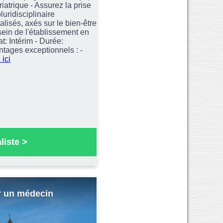
iatrique - Assurez la prise
uridisciplinaire
alisés, axés sur le bien-être
sein de l'établissement en
: Intérim - Durée:
ntages exceptionnels : -
 ici
liste
>
r un médecin