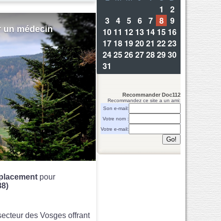
r un médecin
Recommander Doc112
Recommandez ce site a un ami:
Son e-mail:
Votre nom :
Votre e-mail:
lacement
pour
8)
 secteur des Vosges offrant