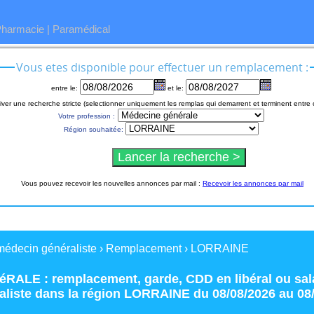
Pharmacie
|
Paramédical
Vous etes disponible pour effectuer un remplacement :
entre le:
et le:
iver une recherche stricte (selectionner uniquement les remplas qui demarrent et terminent entre 
Votre profession :
Région souhaitée:
Vous pouvez recevoir les nouvelles annonces par mail :
Recevoir les annonces par mail
médecin généraliste
›
Remplacement
›
LORRAINE
RALE : remplacement
,
garde
,
CDD
en
libéral
ou
sal
aliste
dans la région
LORRAINE
du 08/08/2026 au 08