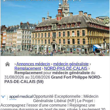
›
Annonces médecin
›
médecin généraliste
›
Remplacement
›
NORD-PAS-DE-CALAIS
›
Remplacement
pour
médecin généraliste
du
31/08/2026 au 31/08/2026
Grand Fort Philippe NORD-
PAS-DE-CALAIS (59)
Opportunité Exceptionnelle : Médecin
Généraliste Libéral (H/F) Le Projet :
Accompagnez l'essor d'une commune ! Rejoignez une
commune dynamique en bord de mer, située à seulement 20