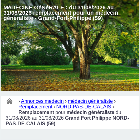
MéDECINE GéNéRALE : du 31/08/2026 au
31/08/2026 remplacement pour un médecin
généraliste - Grand-Fort-Philippe (59)
›
Annonces médecin
›
médecin généraliste
›
Remplacement
›
NORD-PAS-DE-CALAIS
›
Remplacement
pour
médecin généraliste
du
31/08/2026 au 31/08/2026
Grand Fort Philippe NORD-
PAS-DE-CALAIS (59)