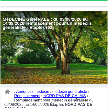
MéDECINE GéNéRALE : du 03/08/2026 au
14/08/2026 remplacement pour un médecin
généraliste - Etaples (62)
›
Annonces médecin
›
médecin généraliste
›
Remplacement
›
NORD-PAS-DE-CALAIS
›
Remplacement
pour
médecin généraliste
du
03/08/2026 au 14/08/2026
Étaples NORD-PAS-DE-