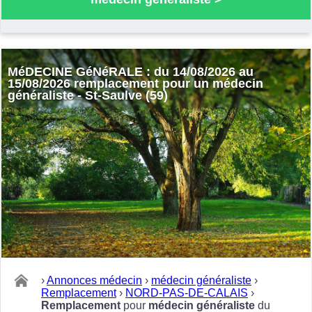
MéDECINE GéNéRALE : du 14/08/2026 au
15/08/2026 remplacement pour un médecin
généraliste - St-Saulve (59)
›
Annonces médecin
›
médecin généraliste
›
Remplacement
›
NORD-PAS-DE-CALAIS
›
Remplacement
pour
médecin généraliste
du