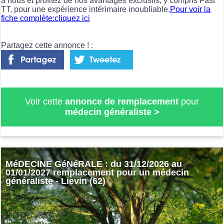
à nous et profitez de nos avantages exclusifs, y compris Fast
TT, pour une expérience intérimaire inoubliable.
Pour voir la
fiche complète:cliquez ici
Partagez cette annonce ! :
Voir cette
annonce de remplacement
pour
médecin généraliste
>
MéDECINE GéNéRALE : du 31/12/2026 au
01/01/2027 remplacement pour un médecin
généraliste - Lievin (62)