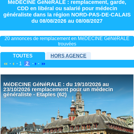
MéDECINE GéNéRALE : remplacement
,
garde
,
CDD
en
libéral
ou
salarié
pour
médecin
généraliste
dans la région
NORD-PAS-DE-CALAIS
du 08/08/2026 au 08/08/2027
20 annonces de remplacement en MéDECINE GéNéRALE
trouvées
TOUTES
HORS AGENCE
2
·
·
1
·
·
MéDECINE GéNéRALE : du 19/10/2026 au
23/10/2026 remplacement pour un médecin
généraliste - Etaples (62)