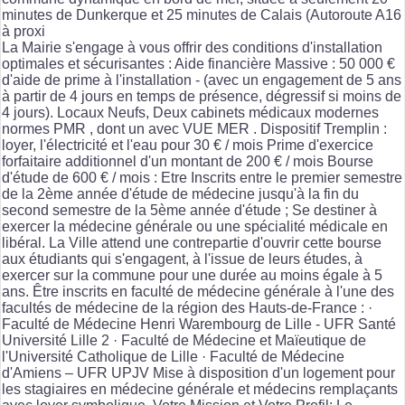
minutes de Dunkerque et 25 minutes de Calais (Autoroute A16
à proxi
La Mairie s'engage à vous offrir des conditions d'installation
optimales et sécurisantes : Aide financière Massive : 50 000 €
d'aide de prime à l'installation - (avec un engagement de 5 ans
à partir de 4 jours en temps de présence, dégressif si moins de
4 jours). Locaux Neufs, Deux cabinets médicaux modernes
normes PMR , dont un avec VUE MER . Dispositif Tremplin :
loyer, l'électricité et l'eau pour 30 € / mois Prime d'exercice
forfaitaire additionnel d'un montant de 200 € / mois Bourse
d'étude de 600 € / mois : Etre Inscrits entre le premier semestre
de la 2ème année d'étude de médecine jusqu'à la fin du
second semestre de la 5ème année d'étude ; Se destiner à
exercer la médecine générale ou une spécialité médicale en
libéral. La Ville attend une contrepartie d'ouvrir cette bourse
aux étudiants qui s'engagent, à l'issue de leurs études, à
exercer sur la commune pour une durée au moins égale à 5
ans. Être inscrits en faculté de médecine générale à l'une des
facultés de médecine de la région des Hauts-de-France : ·
Faculté de Médecine Henri Warembourg de Lille - UFR Santé
Université Lille 2 · Faculté de Médecine et Maïeutique de
l'Université Catholique de Lille · Faculté de Médecine
d'Amiens – UFR UPJV Mise à disposition d'un logement pour
les stagiaires en médecine générale et médecins remplaçants