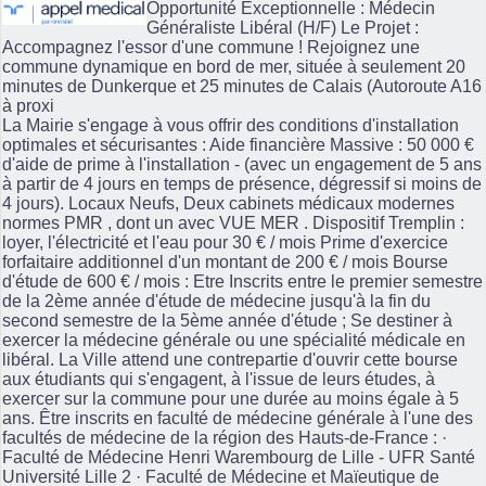
Opportunité Exceptionnelle : Médecin
Généraliste Libéral (H/F) Le Projet :
Accompagnez l'essor d'une commune ! Rejoignez une
commune dynamique en bord de mer, située à seulement 20
minutes de Dunkerque et 25 minutes de Calais (Autoroute A16
à proxi
La Mairie s'engage à vous offrir des conditions d'installation
optimales et sécurisantes : Aide financière Massive : 50 000 €
d'aide de prime à l'installation - (avec un engagement de 5 ans
à partir de 4 jours en temps de présence, dégressif si moins de
4 jours). Locaux Neufs, Deux cabinets médicaux modernes
normes PMR , dont un avec VUE MER . Dispositif Tremplin :
loyer, l'électricité et l'eau pour 30 € / mois Prime d'exercice
forfaitaire additionnel d'un montant de 200 € / mois Bourse
d'étude de 600 € / mois : Etre Inscrits entre le premier semestre
de la 2ème année d'étude de médecine jusqu'à la fin du
second semestre de la 5ème année d'étude ; Se destiner à
exercer la médecine générale ou une spécialité médicale en
libéral. La Ville attend une contrepartie d'ouvrir cette bourse
aux étudiants qui s'engagent, à l'issue de leurs études, à
exercer sur la commune pour une durée au moins égale à 5
ans. Être inscrits en faculté de médecine générale à l'une des
facultés de médecine de la région des Hauts-de-France : ·
Faculté de Médecine Henri Warembourg de Lille - UFR Santé
Université Lille 2 · Faculté de Médecine et Maïeutique de