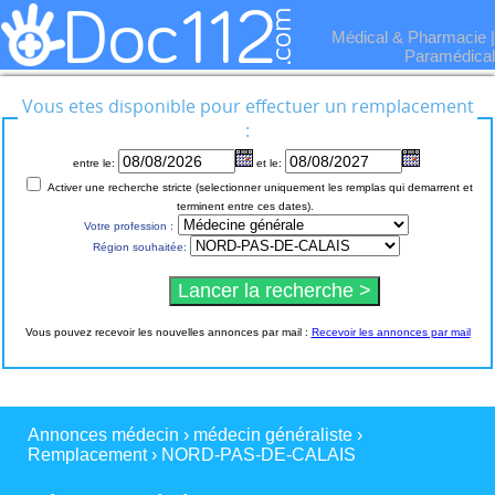
Médical & Pharmacie
|
Paramédical
Vous etes disponible pour effectuer un remplacement
:
entre le:
et le:
Activer une recherche stricte (selectionner uniquement les remplas qui demarrent et
terminent entre ces dates).
Votre profession :
Région souhaitée:
Vous pouvez recevoir les nouvelles annonces par mail :
Recevoir les annonces par mail
Annonces médecin
›
médecin généraliste
›
Remplacement
›
NORD-PAS-DE-CALAIS