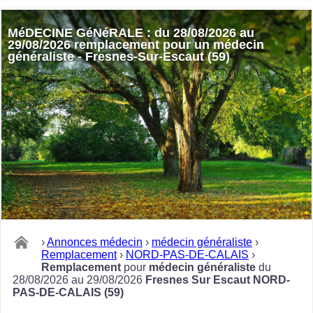
MéDECINE GéNéRALE : du 28/08/2026 au
29/08/2026 remplacement pour un médecin
généraliste - Fresnes-Sur-Escaut (59)
›
Annonces médecin
›
médecin généraliste
›
Remplacement
›
NORD-PAS-DE-CALAIS
›
Remplacement
pour
médecin généraliste
du
28/08/2026 au 29/08/2026
Fresnes Sur Escaut NORD-
PAS-DE-CALAIS (59)