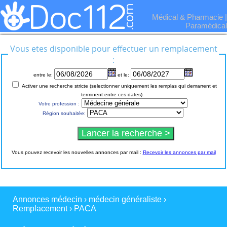
Médical & Pharmacie
|
Paramédical
Vous etes disponible pour effectuer un remplacement
:
entre le:
et le:
Activer une recherche stricte (selectionner uniquement les remplas qui demarrent et
terminent entre ces dates).
Votre profession :
Région souhaitée:
Vous pouvez recevoir les nouvelles annonces par mail :
Recevoir les annonces par mail
Annonces médecin
›
médecin généraliste
›
Remplacement
›
PACA