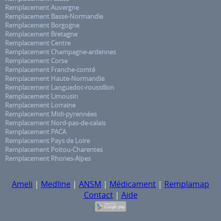
Remplacement Auvergne
Remplacement Basse-Normandie
Remplacement Borgogne
Remplacement Bretagne
Remplacement Centre
Remplacement Champagne-ardennes
Remplacement Corse
Remplacement Franche-comté
Remplacement Haute-Normandie
Remplacement Languedoc-roussillon
Remplacement Limousin
Remplacement Lorraine
Remplacement Midi-pyrennées
Remplacement Nord-pas-de-calais
Remplacement PACA
Remplacement Pays de Loire
Remplacement Poitou-Charentes
Remplacement Rhones-Alpes
Ameli
|
Medline
|
ANSM
|
Médicament
|
Remplamap
Contact
|
Aide