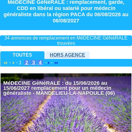
MéDECINE GéNéRALE : remplacement
,
garde
,
CDD
en
libéral
ou
salarié
pour
médecin
généraliste
dans la région
PACA
du 06/08/2026 au
06/08/2027
34 annonces de remplacement en MéDECINE GéNéRALE
trouvées
TOUTES
HORS AGENCE
2
3
4
·
·
1
·
·
MéDECINE GéNéRALE : du 15/06/2026 au
15/06/2027 remplacement pour un médecin
généraliste - MANDELIEU-LA-NAPOULE (06)