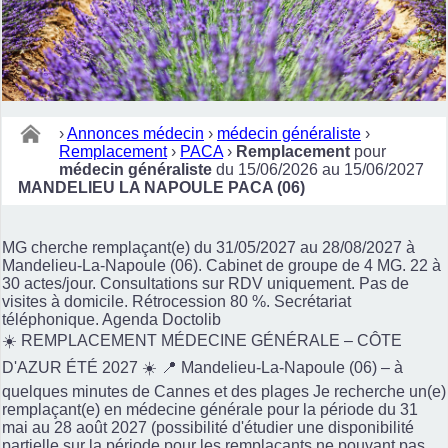
›
Annonces médecin
›
médecin généraliste
›
Remplacement
›
PACA
›
Remplacement
pour
médecin généraliste
du 15/06/2026 au 15/06/2027
MANDELIEU LA NAPOULE PACA (06)
MG cherche remplaçant(e) du 31/05/2027 au 28/08/2027 à
Mandelieu-La-Napoule (06). Cabinet de groupe de 4 MG. 22 à
30 actes/jour. Consultations sur RDV uniquement. Pas de
visites à domicile. Rétrocession 80 %. Secrétariat
téléphonique. Agenda Doctolib
☀️ REMPLACEMENT MÉDECINE GÉNÉRALE – CÔTE
D'AZUR ÉTÉ 2027 ☀️ 📍 Mandelieu-La-Napoule (06) – à
quelques minutes de Cannes et des plages Je recherche un(e)
remplaçant(e) en médecine générale pour la période du 31
mai au 28 août 2027 (possibilité d'étudier une disponibilité
partielle sur la période pour les remplaçants ne pouvant pas