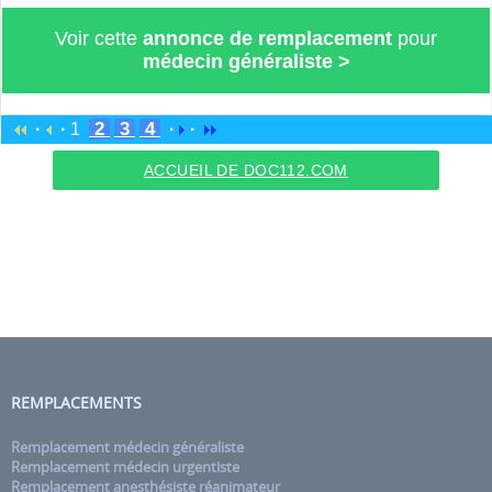
Voir cette
annonce de remplacement
pour
médecin généraliste
>
2
3
4
·
·
1
·
·
ACCUEIL DE DOC112.COM
REMPLACEMENTS
Remplacement médecin généraliste
Remplacement médecin urgentiste
Remplacement anesthésiste réanimateur