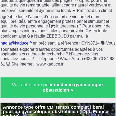
unique, à quelques minutes des plages. ✨ Optez pour une
qualité de vie remarquable, alliant cadre naturel verdoyant et
préservé, sérénité et dynamisme local. ☀️ Profitez d’un climat
agréable toute l’année, d’un confort de vie rare et d’un
équilibre idéal entre engagement professionnel stimulant et
qualité de vie personnelle ! 📩 Intéressé(e) ? Pour obtenir de
plus amples informations, faites parvenir votre CV en toute
confidentialité 🔒 à Nadia ZEBBOUDJ par mail à
nadia@kaduce.fr
en précisant la référence : GYN8714 🗣️ Vous
souhaitez explorer d'autres opportunités adaptées à vos
aspirations et critères de recherche ? N’attendez-plus,
contactez-nous ! 📱 Téléphone / WhatsApp : (+33) 06 70 84 98
61 💻 Site internet : www.kaduce.fr
Voir cette offre pour
médecin gynecologue-
obstreticien >
Annonce type offre CDI temps complet liberal
pour un gynecologue-obstreticien ( Dpt: France