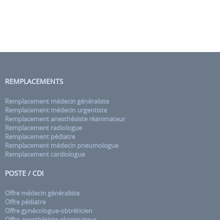
REMPLACEMENTS
Remplacement médecin généraliste
Remplacement médecin urgentiste
Remplacement anesthésiste réanimateur
Remplacement radiologue
Remplacement pédiatre
Remplacement médecin pneumologue
Remplacement cardiologue
POSTE / CDI
Offre médecin généraliste
Offre pédiatre
Offre gynécologue-obtréticien
Offre anesthésiste-réanimateur