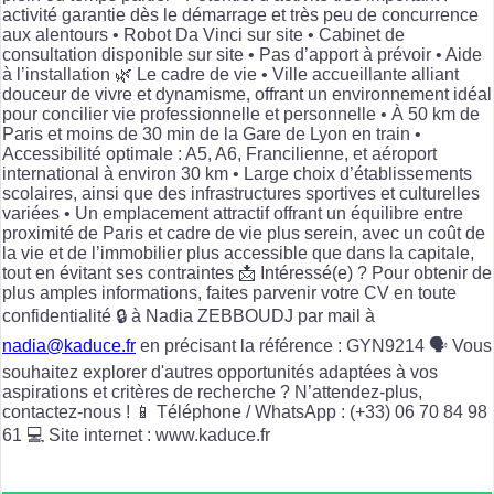
activité garantie dès le démarrage et très peu de concurrence
aux alentours • Robot Da Vinci sur site • Cabinet de
consultation disponible sur site • Pas d’apport à prévoir • Aide
à l’installation 🌿 Le cadre de vie • Ville accueillante alliant
douceur de vivre et dynamisme, offrant un environnement idéal
pour concilier vie professionnelle et personnelle • À 50 km de
Paris et moins de 30 min de la Gare de Lyon en train •
Accessibilité optimale : A5, A6, Francilienne, et aéroport
international à environ 30 km • Large choix d’établissements
scolaires, ainsi que des infrastructures sportives et culturelles
variées • Un emplacement attractif offrant un équilibre entre
proximité de Paris et cadre de vie plus serein, avec un coût de
la vie et de l’immobilier plus accessible que dans la capitale,
tout en évitant ses contraintes 📩 Intéressé(e) ? Pour obtenir de
plus amples informations, faites parvenir votre CV en toute
confidentialité 🔒 à Nadia ZEBBOUDJ par mail à
nadia@kaduce.fr
en précisant la référence : GYN9214 🗣️ Vous
souhaitez explorer d'autres opportunités adaptées à vos
aspirations et critères de recherche ? N’attendez-plus,
contactez-nous ! 📱 Téléphone / WhatsApp : (+33) 06 70 84 98
61 💻 Site internet : www.kaduce.fr