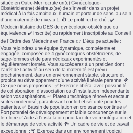
située en Outre-Mer recrute un(e) Gynécologue-
Obstétricien(ne) désireux(se) de s’investir dans un projet
médical à la fois ambitieux, humain et porteur de sens, au sein
d’une maternité de niveau 1. 🥼 Le profil recherché : ✔️
Médecin titulaire du DES de gynécologie-obstétrique ou
équivalence ✔️ Inscrit(e) ou rapidement inscriptible au Conseil
de l’Ordre des Médecins en France 👉 L’équipe actuelle :
Vous rejoindrez une équipe dynamique, compétente et
engagée, composée de 4 gynécologues-obstétriciens, de
sage-femmes et de paramédicaux expérimentés et
régulièrement formés. Vous succéderez à un praticien dont
l’arrêt de l’activité au sein de la maternité est prévu
prochainement, dans un environnement stable, structuré et
propice au développement d’une activité libérale pérenne. 🎯
Ce que nous proposons : ✅ Exercice libéral avec possibilité
de collaboration, d’association ou d’installation indépendante
selon vos aspirations. ✅ Plateau technique rénové et secteur
suites modernisé, garantissant confort et sécurité pour les
patientes. ✅ Bassin de population en croissance continue ✅
Fort potentiel de développement et faible concurrence sur le
territoire ✅ Aide à l’installation pour faciliter votre intégration et
le démarrage de votre activité 🏞️ Un cadre de vie et de travail
exceptionnel : 🌴 Exercez dans un environnement tropical