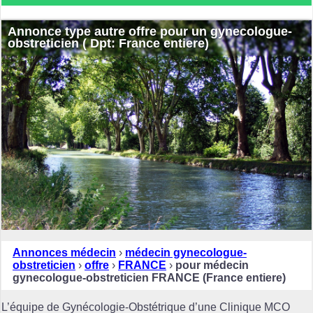
Annonce type autre offre pour un gynecologue-
obstreticien ( Dpt: France entiere)
Annonces médecin
›
médecin gynecologue-
obstreticien
›
offre
›
FRANCE
›
pour médecin
gynecologue-obstreticien FRANCE (France entiere)
L’équipe de Gynécologie-Obstétrique d’une Clinique MCO