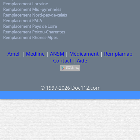
Remplacement Lorraine
Remplacement Midi-pyrennées
Remplacement Nord-pas-de-calais
Remplacement PACA
Remplacement Pays de Loire
Remplacement Poitou-Charentes
Remplacement Rhones-Alpes
Ameli
|
Medline
|
ANSM
|
Médicament
|
Remplamap
Contact
|
Aide
© 1997-2026 Doc112.com