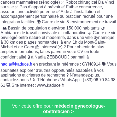
cancers mammaires (sénologie) ✅ Robot chirurgical Da Vinci
sur site ✅ Pas d’apport à prévoir ✅ Faible concurrence,
assurant une activité pérenne ✅ Aide à l’installation et
accompagnement personnalisé du praticien recruté pour une
intégration facilitée 🌍 Cadre de vie & environnement de travail
: 👥 Bassin de population d’environ 150 000 habitants 🤝
Ambiance de travail conviviale et collaborative 🌿 Cadre de vie
privilégié entre nature et modernité, dans une ville dynamique
à 30 km des plages normandes, à env. 1h du Mont-Saint-
Michel et de Caen 📩 Intéressé(e) ? Pour obtenir de plus
amples informations, faites parvenir votre CV en toute
confidentialité 🔒 à Nadia ZEBBOUDJ par mail à
nadia@kaduce.fr
en précisant la référence : GYN8914 🗣️ Vous
souhaitez explorer d'autres opportunités adaptées à vos
aspirations et critères de recherche ? N’attendez-plus,
contactez-nous ! 📱 Téléphone / WhatsApp : (+33) 06 70 84 98
61 💻 Site internet : www.kaduce.fr
Voir cette offre pour
médecin gynecologue-
obstreticien >