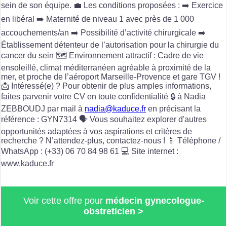
sein de son équipe. 💼 Les conditions proposées : ➡️ Exercice
en libéral ➡️ Maternité de niveau 1 avec près de 1 000
accouchements/an ➡️ Possibilité d’activité chirurgicale ➡️
Établissement détenteur de l’autorisation pour la chirurgie du
cancer du sein 🗺️ Environnement attractif : Cadre de vie
ensoleillé, climat méditerranéen agréable à proximité de la
mer, et proche de l’aéroport Marseille-Provence et gare TGV !
📩 Intéressé(e) ? Pour obtenir de plus amples informations,
faites parvenir votre CV en toute confidentialité 🔒 à Nadia
ZEBBOUDJ par mail à
nadia@kaduce.fr
en précisant la
référence : GYN7314 🗣️ Vous souhaitez explorer d'autres
opportunités adaptées à vos aspirations et critères de
recherche ? N’attendez-plus, contactez-nous ! 📱 Téléphone /
WhatsApp : (+33) 06 70 84 98 61 💻 Site internet :
www.kaduce.fr
Voir cette offre pour
médecin gynecologue-
obstreticien >