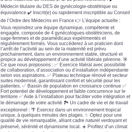
Médecin titulaire du DES de gynécologie-obstétrique ou
équivalence ✔️ Inscrit(e) ou rapidement inscriptible au Conseil
de l’Ordre des Médecins en France 👉 L’équipe actuelle :
Vous rejoindrez une équipe dynamique, compétente et
engagée, composée de 4 gynécologues-obstétriciens, de
sage-femmes et de paramédicaux expérimentés et
régulièrement formés. Vous succéderez à un praticien dont
l’arrêt de l’activité au sein de la maternité est prévu
prochainement, dans un environnement stable, structuré et
propice au développement d’une activité libérale pérenne. 🎯
Ce que nous proposons : ✅ Exercice libéral avec possibilité
de collaboration, d’association ou d’installation indépendante
selon vos aspirations. ✅ Plateau technique rénové et secteur
suites modernisé, garantissant confort et sécurité pour les
patientes. ✅ Bassin de population en croissance continue ✅
Fort potentiel de développement et faible concurrence sur le
territoire ✅ Aide à l’installation pour faciliter votre intégration et
le démarrage de votre activité 🏞️ Un cadre de vie et de travail
exceptionnel : 🌴 Exercez dans un environnement tropical
unique, à quelques minutes des plages. ✨ Optez pour une
qualité de vie remarquable, alliant cadre naturel verdoyant et
préservé, sérénité et dynamisme local. ☀️ Profitez d’un climat