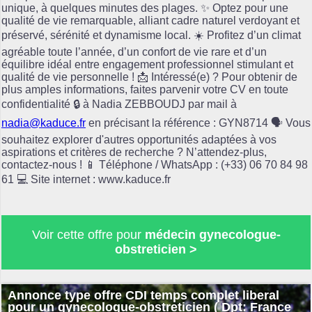
unique, à quelques minutes des plages. ✨ Optez pour une
qualité de vie remarquable, alliant cadre naturel verdoyant et
préservé, sérénité et dynamisme local. ☀️ Profitez d’un climat
agréable toute l’année, d’un confort de vie rare et d’un
équilibre idéal entre engagement professionnel stimulant et
qualité de vie personnelle ! 📩 Intéressé(e) ? Pour obtenir de
plus amples informations, faites parvenir votre CV en toute
confidentialité 🔒 à Nadia ZEBBOUDJ par mail à
nadia@kaduce.fr
en précisant la référence : GYN8714 🗣️ Vous
souhaitez explorer d'autres opportunités adaptées à vos
aspirations et critères de recherche ? N’attendez-plus,
contactez-nous ! 📱 Téléphone / WhatsApp : (+33) 06 70 84 98
61 💻 Site internet : www.kaduce.fr
Voir cette offre pour
médecin gynecologue-
obstreticien >
Annonce type offre CDI temps complet liberal
pour un gynecologue-obstreticien ( Dpt: France