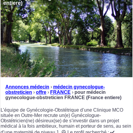
entiere)
Annonces médecin
›
médecin gynecologue-
obstreticien
›
offre
›
FRANCE
›
pour médecin
gynecologue-obstreticien FRANCE (France entiere)
L’équipe de Gynécologie-Obstétrique d’une Clinique MCO
située en Outre-Mer recrute un(e) Gynécologue-
Obstétricien(ne) désireux(se) de s’investir dans un projet
médical à la fois ambitieux, humain et porteur de sens, au sein
d’une maternité de niveau 1. 🥼 Le profil recherché : ✔️