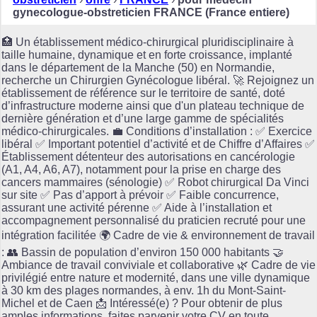
gynecologue-obstreticien FRANCE (France entiere)
🏥 Un établissement médico-chirurgical pluridisciplinaire à
taille humaine, dynamique et en forte croissance, implanté
dans le département de la Manche (50) en Normandie,
recherche un Chirurgien Gynécologue libéral. 🚀 Rejoignez un
établissement de référence sur le territoire de santé, doté
d’infrastructure moderne ainsi que d'un plateau technique de
dernière génération et d’une large gamme de spécialités
médico-chirurgicales. 💼 Conditions d’installation : ✅ Exercice
libéral ✅ Important potentiel d’activité et de Chiffre d’Affaires ✅
Établissement détenteur des autorisations en cancérologie
(A1, A4, A6, A7), notamment pour la prise en charge des
cancers mammaires (sénologie) ✅ Robot chirurgical Da Vinci
sur site ✅ Pas d’apport à prévoir ✅ Faible concurrence,
assurant une activité pérenne ✅ Aide à l’installation et
accompagnement personnalisé du praticien recruté pour une
intégration facilitée 🌍 Cadre de vie & environnement de travail
: 👥 Bassin de population d’environ 150 000 habitants 🤝
Ambiance de travail conviviale et collaborative 🌿 Cadre de vie
privilégié entre nature et modernité, dans une ville dynamique
à 30 km des plages normandes, à env. 1h du Mont-Saint-
Michel et de Caen 📩 Intéressé(e) ? Pour obtenir de plus
amples informations, faites parvenir votre CV en toute