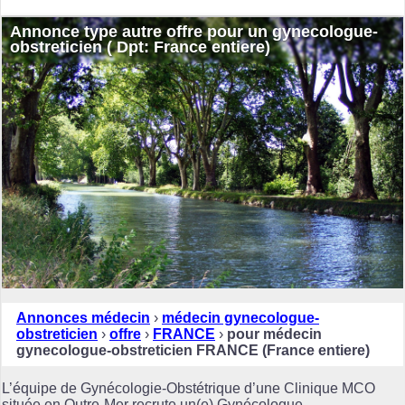
Annonce type autre offre pour un gynecologue-
obstreticien ( Dpt: France entiere)
Annonces médecin
›
médecin gynecologue-
obstreticien
›
offre
›
FRANCE
›
pour médecin
gynecologue-obstreticien FRANCE (France entiere)
L’équipe de Gynécologie-Obstétrique d’une Clinique MCO
située en Outre-Mer recrute un(e) Gynécologue-