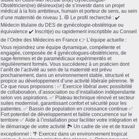
Obstétricien(ne) désireux(se) de s’investir dans un projet
médical à la fois ambitieux, humain et porteur de sens, au sein
d’une maternité de niveau 1. 🥼 Le profil recherché : ✔️
Médecin titulaire du DES de gynécologie-obstétrique ou
équivalence ✔️ Inscrit(e) ou rapidement inscriptible au Conseil
de l’Ordre des Médecins en France 👉 L’équipe actuelle :
Vous rejoindrez une équipe dynamique, compétente et
engagée, composée de 4 gynécologues-obstétriciens, de
sage-femmes et de paramédicaux expérimentés et
régulièrement formés. Vous succéderez à un praticien dont
l’arrêt de l’activité au sein de la maternité est prévu
prochainement, dans un environnement stable, structuré et
propice au développement d’une activité libérale pérenne. 🎯
Ce que nous proposons : ✅ Exercice libéral avec possibilité
de collaboration, d’association ou d’installation indépendante
selon vos aspirations. ✅ Plateau technique rénové et secteur
suites modernisé, garantissant confort et sécurité pour les
patientes. ✅ Bassin de population en croissance continue ✅
Fort potentiel de développement et faible concurrence sur le
territoire ✅ Aide à l’installation pour faciliter votre intégration et
le démarrage de votre activité 🏞️ Un cadre de vie et de travail
exceptionnel : 🌴 Exercez dans un environnement tropical