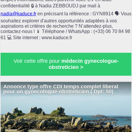
confidentialité 🔒 à Nadia ZEBBOUDJ par mail à
nadia@kaduce.fr
en précisant la référence : GYN8914 🗣️ Vous
souhaitez explorer d'autres opportunités adaptées à vos
aspirations et critères de recherche ? N’attendez-plus,
contactez-nous ! 📱 Téléphone / WhatsApp : (+33) 06 70 84 98
61 💻 Site internet : www.kaduce.fr
Voir cette offre pour
médecin gynecologue-
obstreticien >
Annonce type offre CDI temps complet liberal
pour un gynecologue-obstreticien ( Dpt: 50)