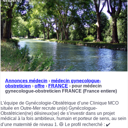
entiere)
Annonces médecin
›
médecin gynecologue-
obstreticien
›
offre
›
FRANCE
›
pour médecin
gynecologue-obstreticien FRANCE (France entiere)
L’équipe de Gynécologie-Obstétrique d’une Clinique MCO
située en Outre-Mer recrute un(e) Gynécologue-
Obstétricien(ne) désireux(se) de s’investir dans un projet
médical à la fois ambitieux, humain et porteur de sens, au sein
d’une maternité de niveau 1. 🥼 Le profil recherché : ✔️