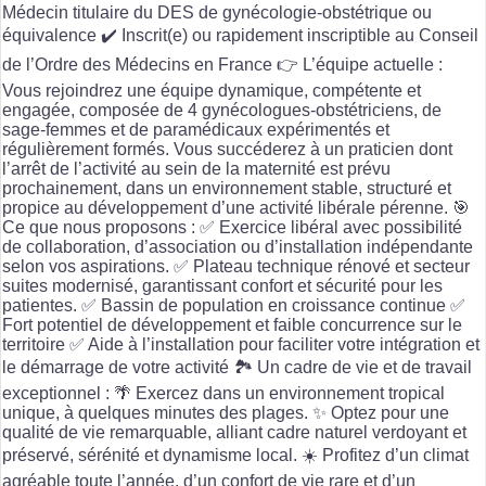
Médecin titulaire du DES de gynécologie-obstétrique ou
équivalence ✔️ Inscrit(e) ou rapidement inscriptible au Conseil
de l’Ordre des Médecins en France 👉 L’équipe actuelle :
Vous rejoindrez une équipe dynamique, compétente et
engagée, composée de 4 gynécologues-obstétriciens, de
sage-femmes et de paramédicaux expérimentés et
régulièrement formés. Vous succéderez à un praticien dont
l’arrêt de l’activité au sein de la maternité est prévu
prochainement, dans un environnement stable, structuré et
propice au développement d’une activité libérale pérenne. 🎯
Ce que nous proposons : ✅ Exercice libéral avec possibilité
de collaboration, d’association ou d’installation indépendante
selon vos aspirations. ✅ Plateau technique rénové et secteur
suites modernisé, garantissant confort et sécurité pour les
patientes. ✅ Bassin de population en croissance continue ✅
Fort potentiel de développement et faible concurrence sur le
territoire ✅ Aide à l’installation pour faciliter votre intégration et
le démarrage de votre activité 🏞️ Un cadre de vie et de travail
exceptionnel : 🌴 Exercez dans un environnement tropical
unique, à quelques minutes des plages. ✨ Optez pour une
qualité de vie remarquable, alliant cadre naturel verdoyant et
préservé, sérénité et dynamisme local. ☀️ Profitez d’un climat
agréable toute l’année, d’un confort de vie rare et d’un