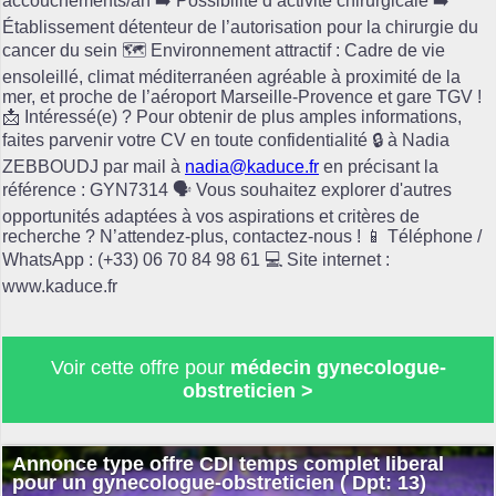
accouchements/an ➡️ Possibilité d’activité chirurgicale ➡️
Établissement détenteur de l’autorisation pour la chirurgie du
cancer du sein 🗺️ Environnement attractif : Cadre de vie
ensoleillé, climat méditerranéen agréable à proximité de la
mer, et proche de l’aéroport Marseille-Provence et gare TGV !
📩 Intéressé(e) ? Pour obtenir de plus amples informations,
faites parvenir votre CV en toute confidentialité 🔒 à Nadia
ZEBBOUDJ par mail à
nadia@kaduce.fr
en précisant la
référence : GYN7314 🗣️ Vous souhaitez explorer d'autres
opportunités adaptées à vos aspirations et critères de
recherche ? N’attendez-plus, contactez-nous ! 📱 Téléphone /
WhatsApp : (+33) 06 70 84 98 61 💻 Site internet :
www.kaduce.fr
Voir cette offre pour
médecin gynecologue-
obstreticien >
Annonce type offre CDI temps complet liberal
pour un gynecologue-obstreticien ( Dpt: 13)