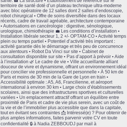
santé. 🏨 La structure • Établissement de référence sur le
territoire de santé doté d’un plateau technique ultra-moderne
avec bloc opératoire de 12 salles dont 2 salles d’endoscopie,
robot chirurgical • Offre de soins diversifiée dans des locaux
récents, cadre de travail agréable, architecture contemporaine
• Autorisations en cancérologie : digestive, sénologique,
urologique, chimiothérapie 💼 Les conditions d’installation •
Installation libérale secteur 1, 2 +/- OPTAM-CO • Activité temps
plein ou temps partiel • Potentiel d’activité très important :
activité garantie dès le démarrage et très peu de concurrence
aux alentours • Robot Da Vinci sur site • Cabinet de
consultation disponible sur site • Pas d’apport à prévoir • Aide
à l’installation 🌿 Le cadre de vie • Ville accueillante alliant
douceur de vivre et dynamisme, offrant un environnement idéal
pour concilier vie professionnelle et personnelle • À 50 km de
Paris et moins de 30 min de la Gare de Lyon en train •
Accessibilité optimale : A5, A6, Francilienne, et aéroport
international à environ 30 km • Large choix d’établissements
scolaires, ainsi que des infrastructures sportives et culturelles
variées • Un emplacement attractif offrant un équilibre entre
proximité de Paris et cadre de vie plus serein, avec un coût de
la vie et de l’immobilier plus accessible que dans la capitale,
tout en évitant ses contraintes 📩 Intéressé(e) ? Pour obtenir de
plus amples informations, faites parvenir votre CV en toute
confidentialité 🔒 à Nadia ZEBBOUDJ par mail à