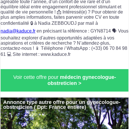
agréable toute l’année, d’un confort de vie rare et d’un
équilibre idéal entre engagement professionnel stimulant et
qualité de vie personnelle ! 📩 Intéressé(e) ? Pour obtenir de
plus amples informations, faites parvenir votre CV en toute
confidentialité 🔒 à Nadia ZEBBOUDJ par mail à
nadia@kaduce.fr
en précisant la référence : GYN8714 🗣️ Vous
souhaitez explorer d'autres opportunités adaptées à vos
aspirations et critères de recherche ? N’attendez-plus,
contactez-nous ! 📱 Téléphone / WhatsApp : (+33) 06 70 84 98
61 💻 Site internet : www.kaduce.fr
Voir cette offre pour
médecin gynecologue-
obstreticien >
Annonce type autre offre pour un gynecologue-
obstreticien ( Dpt: France entiere)