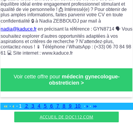
équilibre idéal entre engagement professionnel stimulant et
qualité de vie personnelle ! 📩 Intéressé(e) ? Pour obtenir de
plus amples informations, faites parvenir votre CV en toute
confidentialité 🔒 à Nadia ZEBBOUDJ par mail à
nadia@kaduce.fr
en précisant la référence : GYN8714 🗣️ Vous
souhaitez explorer d'autres opportunités adaptées à vos
aspirations et critères de recherche ? N’attendez-plus,
contactez-nous ! 📱 Téléphone / WhatsApp : (+33) 06 70 84 98
61 💻 Site internet : www.kaduce.fr
Voir cette offre pour
médecin gynecologue-
obstreticien >
·
·
1
2
3
4
5
6
7
8
9
10
·
·
ACCUEIL DE DOC112.COM