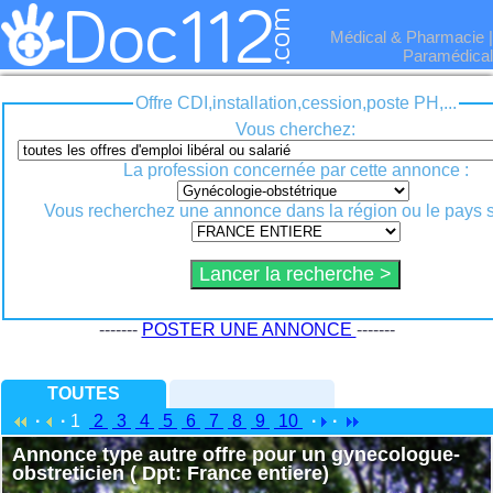
Médical & Pharmacie
|
Paramédical
Offre CDI,installation,cession,poste PH,...
Vous cherchez:
La profession concernée par cette annonce :
Vous recherchez une annonce dans la région ou le pays s
-------
POSTER UNE ANNONCE
-------
TOUTES
·
·
1
2
3
4
5
6
7
8
9
10
·
·
Annonce type autre offre pour un gynecologue-
obstreticien ( Dpt: France entiere)