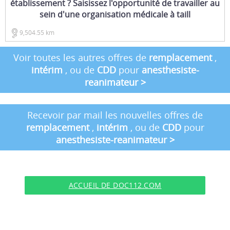
établissement ? Saisissez l'opportunité de travailler au
sein d'une organisation médicale à taill
9,504.55 km
Voir toutes les autres offres de
remplacement
,
intérim
, ou de
CDD
pour
anesthesiste-
reanimateur
>
Recevoir par mail les nouvelles offres de
remplacement
,
intérim
, ou de
CDD
pour
anesthesiste-reanimateur
>
ACCUEIL DE DOC112.COM