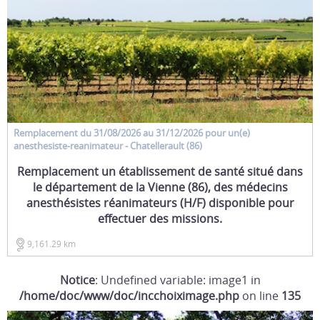
Remplacement
du 31/08/2026 au 31/12/2026 pour un(e)
anesthesiste-reanimateur
- Chatellerault (86)
Remplacement un établissement de santé situé dans
le département de la Vienne (86), des médecins
anesthésistes réanimateurs (H/F) disponible pour
effectuer des missions.
9,161.29 km
Notice
: Undefined variable: image1 in
/home/doc/www/doc/incchoiximage.php
on line
135