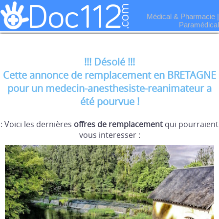
Médical & Pharmacie
|
Paramédical
!!! Désolé !!!
Cette annonce de remplacement en BRETAGNE
pour un medecin-anesthesiste-reanimateur a
été pourvue !
: Voici les dernières
offres de remplacement
qui pourraient
vous interesser :