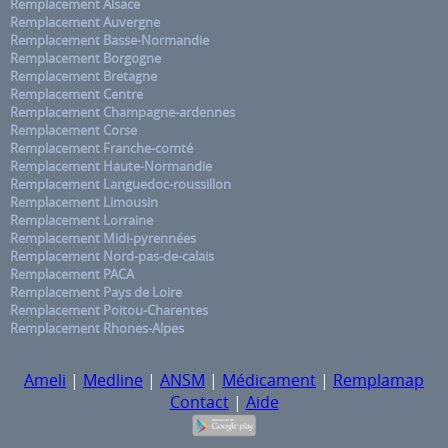
Remplacement Alsace
Remplacement Auvergne
Remplacement Basse-Normandie
Remplacement Borgogne
Remplacement Bretagne
Remplacement Centre
Remplacement Champagne-ardennes
Remplacement Corse
Remplacement Franche-comté
Remplacement Haute-Normandie
Remplacement Languedoc-roussillon
Remplacement Limousin
Remplacement Lorraine
Remplacement Midi-pyrennées
Remplacement Nord-pas-de-calais
Remplacement PACA
Remplacement Pays de Loire
Remplacement Poitou-Charentes
Remplacement Rhones-Alpes
Ameli
|
Medline
|
ANSM
|
Médicament
|
Remplamap
Contact
|
Aide