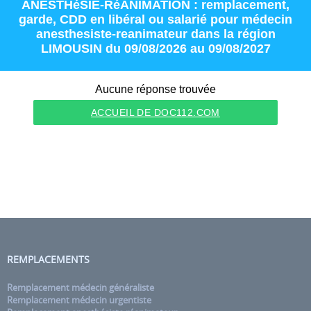
ANESTHéSIE-RéANIMATION : remplacement
,
garde
,
CDD
en
libéral
ou
salarié
pour
médecin
anesthesiste-reanimateur
dans la région
LIMOUSIN
du 09/08/2026 au 09/08/2027
Aucune réponse trouvée
ACCUEIL DE DOC112.COM
REMPLACEMENTS
Remplacement médecin généraliste
Remplacement médecin urgentiste