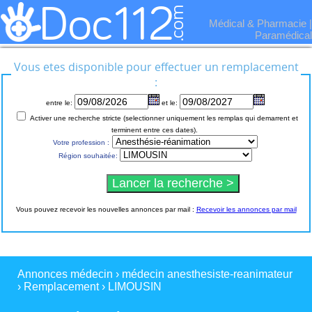
Médical & Pharmacie
|
Paramédical
Vous etes disponible pour effectuer un remplacement
:
entre le:
et le:
Activer une recherche stricte (selectionner uniquement les remplas qui demarrent et
terminent entre ces dates).
Votre profession :
Région souhaitée:
Vous pouvez recevoir les nouvelles annonces par mail :
Recevoir les annonces par mail
Annonces médecin
›
médecin anesthesiste-reanimateur
›
Remplacement
›
LIMOUSIN