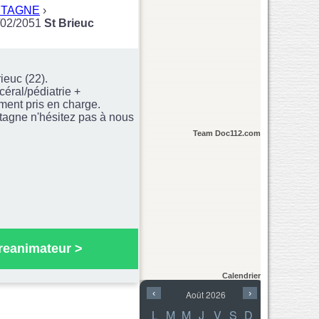
ETAGNE
›
/02/2051
St Brieuc
ieuc (22).
céral/pédiatrie +
ment pris en charge.
agne n'hésitez pas à nous
Team Doc112.com
reanimateur
>
Calendrier