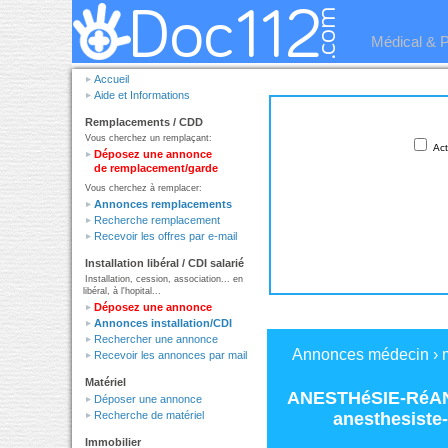
Médical & 
Accueil
Aide et Informations
Remplacements / CDD
Vous cherchez un remplaçant:
Act
Déposez une annonce
de remplacement/garde
Vous cherchez à remplacer:
Annonces remplacements
Recherche remplacement
Recevoir les offres par e-mail
Installation libéral / CDI salarié
Installation, cession, association... en
libéral, à l'hopital...
Déposez une annonce
Annonces installation/CDI
Rechercher une annonce
Annonces médecin
›
Recevoir les annonces par mail
Matériel
ANESTHéSIE-RéAN
Déposer une annonce
anesthesiste
Recherche de matériel
Immobilier