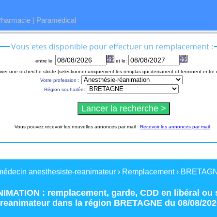
Pharmacie
|
Paramédical
Vous etes disponible pour effectuer un remplacement :
entre le:
et le:
iver une recherche stricte (selectionner uniquement les remplas qui demarrent et terminent entre 
Votre profession :
Région souhaitée:
Vous pouvez recevoir les nouvelles annonces par mail :
Recevoir les annonces par mail
médecin anesthesiste-reanimateur
›
Remplacement
›
BRETAG
IMATION : remplacement
,
garde
,
CDD
en
libéral
ou
-reanimateur
dans la région
BRETAGNE
du 08/08/202