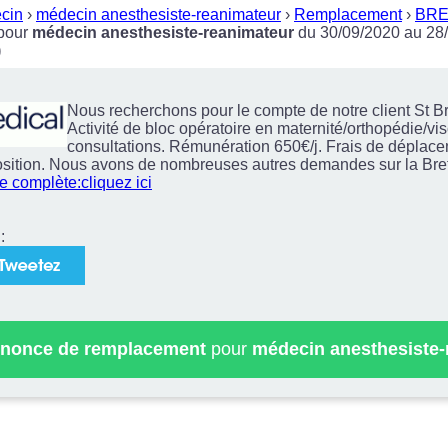
cin
›
médecin anesthesiste-reanimateur
›
Remplacement
›
BR
pour
médecin anesthesiste-reanimateur
du 30/09/2020 au 28
)
Nous recherchons pour le compte de notre client St Br
Activité de bloc opératoire en maternité/orthopédie/vis
consultations. Rémunération 650€/j. Frais de déplace
sition. Nous avons de nombreuses autres demandes sur la Bret
he complète:cliquez ici
:
nonce de remplacement
pour
médecin anesthesiste-