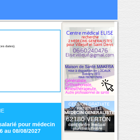
ces dates).
NE
salarié
pour
médecin
6 au 08/08/2027