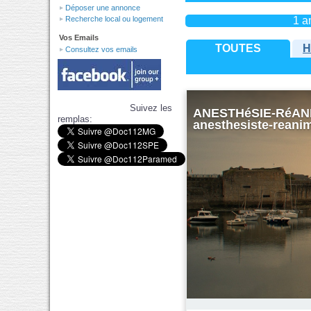
Déposer une annonce
1 a
Recherche local ou logement
Vos Emails
TOUTES
H
Consultez vos emails
Suivez les
ANESTHéSIE-RéANIM
remplas:
anesthesiste-reanim