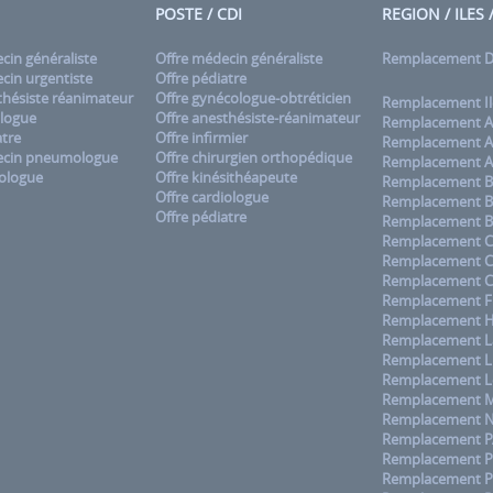
POSTE / CDI
REGION / ILES
in généraliste
Offre médecin généraliste
Remplacement
in urgentiste
Offre pédiatre
hésiste réanimateur
Offre gynécologue-obtréticien
Remplacement Il
logue
Offre anesthésiste-réanimateur
Remplacement A
tre
Offre infirmier
Remplacement A
cin pneumologue
Offre chirurgien orthopédique
Remplacement A
ologue
Offre kinésithéapeute
Remplacement B
Offre cardiologue
Remplacement B
Offre pédiatre
Remplacement B
Remplacement C
Remplacement 
Remplacement C
Remplacement F
Remplacement H
Remplacement La
Remplacement L
Remplacement L
Remplacement M
Remplacement No
Remplacement 
Remplacement Pa
Remplacement P