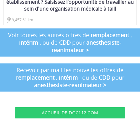
établissement ? Saisissez l'opportunité de travailler au
sein d'une organisation médicale à taill
9,457.61 km
Voir toutes les autres offres de
remplacement
,
intérim
, ou de
CDD
pour
anesthesiste-
reanimateur
>
Recevoir par mail les nouvelles offres de
remplacement
,
intérim
, ou de
CDD
pour
anesthesiste-reanimateur
>
ACCUEIL DE DOC112.COM