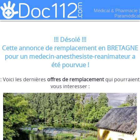
Médical & Pharmacie
|
Paramédical
!!! Désolé !!!
Cette annonce de remplacement en BRETAGNE
pour un medecin-anesthesiste-reanimateur a
été pourvue !
: Voici les dernières
offres de remplacement
qui pourraient
vous interesser :