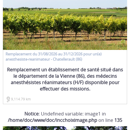
Remplacement
du 31/08/2026 au 31/12/2026 pour un(e)
anesthesiste-reanimateur
- Chatellerault (86)
Remplacement un établissement de santé situé dans
le département de la Vienne (86), des médecins
anesthésistes réanimateurs (H/F) disponible pour
effectuer des missions.
9,114.79 km
Notice
: Undefined variable: image1 in
/home/doc/www/doc/incchoiximage.php
on line
135