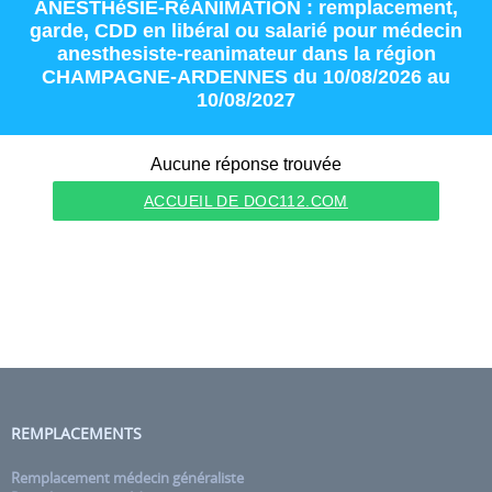
ANESTHéSIE-RéANIMATION : remplacement
,
garde
,
CDD
en
libéral
ou
salarié
pour
médecin
anesthesiste-reanimateur
dans la région
CHAMPAGNE-ARDENNES
du 10/08/2026 au
10/08/2027
Aucune réponse trouvée
ACCUEIL DE DOC112.COM
REMPLACEMENTS
Remplacement médecin généraliste