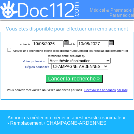
Médical & Pharmacie
|
Paramédical
Vous etes disponible pour effectuer un remplacement
:
entre le:
et le:
Activer une recherche stricte (selectionner uniquement les remplas qui demarrent et
terminent entre ces dates).
Votre profession :
Région souhaitée:
Vous pouvez recevoir les nouvelles annonces par mail :
Recevoir les annonces par mail
Annonces médecin
›
médecin anesthesiste-reanimateur
›
Remplacement
›
CHAMPAGNE-ARDENNES