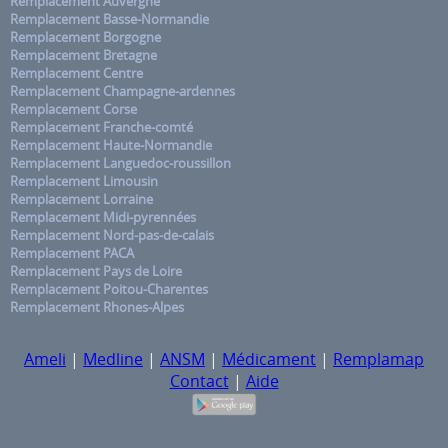
Remplacement Auvergne
Remplacement Basse-Normandie
Remplacement Borgogne
Remplacement Bretagne
Remplacement Centre
Remplacement Champagne-ardennes
Remplacement Corse
Remplacement Franche-comté
Remplacement Haute-Normandie
Remplacement Languedoc-roussillon
Remplacement Limousin
Remplacement Lorraine
Remplacement Midi-pyrennées
Remplacement Nord-pas-de-calais
Remplacement PACA
Remplacement Pays de Loire
Remplacement Poitou-Charentes
Remplacement Rhones-Alpes
Ameli
|
Medline
|
ANSM
|
Médicament
|
Remplamap
Contact
|
Aide