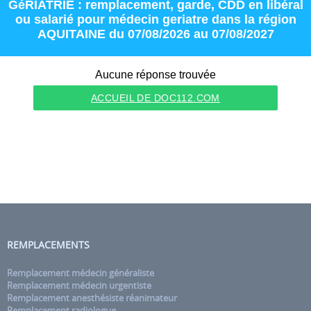
GéRIATRIE : remplacement
,
garde
,
CDD
en
libéral
ou
salarié
pour
médecin geriatre
dans la région
AQUITAINE
du 07/08/2026 au 07/08/2027
Aucune réponse trouvée
ACCUEIL DE DOC112.COM
REMPLACEMENTS
Remplacement médecin généraliste
Remplacement médecin urgentiste
Remplacement anesthésiste réanimateur
Remplacement radiologue