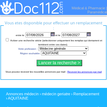
Médical & Pharmacie
|
Paramédical
Vous etes disponible pour effectuer un remplacement
:
entre le:
et le:
Activer une recherche stricte (selectionner uniquement les remplas qui demarrent et
terminent entre ces dates).
Votre profession :
Région souhaitée:
Vous pouvez recevoir les nouvelles annonces par mail :
Recevoir les annonces par mail
Annonces médecin
›
médecin geriatre
›
Remplacement
›
AQUITAINE