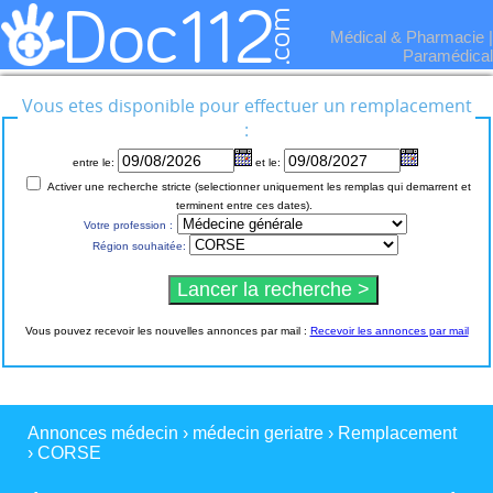
Médical & Pharmacie
|
Paramédical
Vous etes disponible pour effectuer un remplacement
:
entre le:
et le:
Activer une recherche stricte (selectionner uniquement les remplas qui demarrent et
terminent entre ces dates).
Votre profession :
Région souhaitée:
Vous pouvez recevoir les nouvelles annonces par mail :
Recevoir les annonces par mail
Annonces médecin
›
médecin geriatre
›
Remplacement
›
CORSE