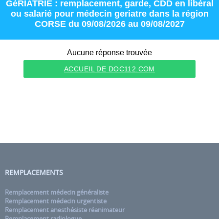
GéRIATRIE : remplacement
,
garde
,
CDD
en
libéral
ou
salarié
pour
médecin geriatre
dans la région
CORSE
du 09/08/2026 au 09/08/2027
Aucune réponse trouvée
ACCUEIL DE DOC112.COM
REMPLACEMENTS
Remplacement médecin généraliste
Remplacement médecin urgentiste
Remplacement anesthésiste réanimateur
Remplacement radiologue