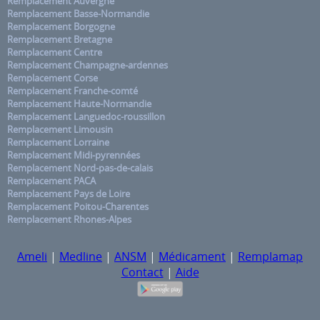
Remplacement Auvergne
Remplacement Basse-Normandie
Remplacement Borgogne
Remplacement Bretagne
Remplacement Centre
Remplacement Champagne-ardennes
Remplacement Corse
Remplacement Franche-comté
Remplacement Haute-Normandie
Remplacement Languedoc-roussillon
Remplacement Limousin
Remplacement Lorraine
Remplacement Midi-pyrennées
Remplacement Nord-pas-de-calais
Remplacement PACA
Remplacement Pays de Loire
Remplacement Poitou-Charentes
Remplacement Rhones-Alpes
Ameli
|
Medline
|
ANSM
|
Médicament
|
Remplamap
Contact
|
Aide