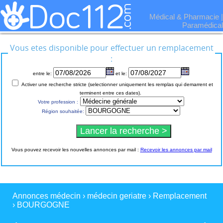
Médical & Pharmacie
|
Paramédical
Vous etes disponible pour effectuer un remplacement
:
entre le:
et le:
Activer une recherche stricte (selectionner uniquement les remplas qui demarrent et
terminent entre ces dates).
Votre profession :
Région souhaitée:
Vous pouvez recevoir les nouvelles annonces par mail :
Recevoir les annonces par mail
Annonces médecin
›
médecin geriatre
›
Remplacement
›
BOURGOGNE