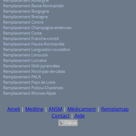
Remplacement Auvergne
Remplacement Basse-Normandie
Remplacement Borgogne
Remplacement Bretagne
Remplacement Centre
Remplacement Champagne-ardennes
Remplacement Corse
Remplacement Franche-comté
Remplacement Haute-Normandie
Remplacement Languedoc-roussillon
Remplacement Limousin
Remplacement Lorraine
Remplacement Midi-pyrennées
Remplacement Nord-pas-de-calais
Remplacement PACA
Remplacement Pays de Loire
Remplacement Poitou-Charentes
Remplacement Rhones-Alpes
Ameli
|
Medline
|
ANSM
|
Médicament
|
Remplamap
Contact
|
Aide