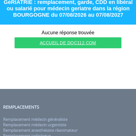
GéRIATRIE : remplacement
,
garde
,
CDD
en
libéral
ou
salarié
pour
médecin geriatre
dans la région
BOURGOGNE
du 07/08/2026 au 07/08/2027
Aucune réponse trouvée
ACCUEIL DE DOC112.COM
REMPLACEMENTS
Remplacement médecin généraliste
Remplacement médecin urgentiste
Remplacement anesthésiste réanimateur
Remplacement radiologue