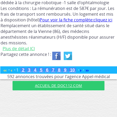
dédiée à la chirurgie robotique -1 salle d'ophtalmologie
Les conditions : La rémunération est de 587€ par jour. Les
frais de transport sont remboursés. Un logement est mis
à disposition (hôtel)
Pour voir la fiche complète:cliquez ici
Remplacement un établissement de santé situé dans le
département de la Vienne (86), des médecins
anesthésistes réanimateurs (H/F) disponible pour assurer
des missions.
Plus de détail ICI
Partagez cette annonce ! :
·
·
1
·
·
2
3
4
5
6
7
8
9
10
592 annonces trouvées pour l'agence Appel-médical
ACCUEIL DE DOC112.COM