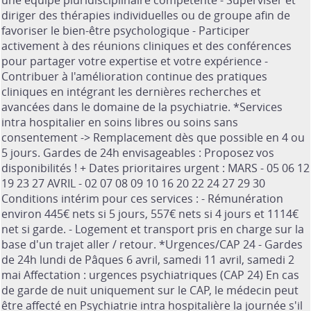
une équipe pluridisciplinaire compétente - Superviser et
diriger des thérapies individuelles ou de groupe afin de
favoriser le bien-être psychologique - Participer
activement à des réunions cliniques et des conférences
pour partager votre expertise et votre expérience -
Contribuer à l'amélioration continue des pratiques
cliniques en intégrant les dernières recherches et
avancées dans le domaine de la psychiatrie. *Services
intra hospitalier en soins libres ou soins sans
consentement -> Remplacement dès que possible en 4 ou
5 jours. Gardes de 24h envisageables : Proposez vos
disponibilités ! + Dates prioritaires urgent : MARS - 05 06 12
19 23 27 AVRIL - 02 07 08 09 10 16 20 22 24 27 29 30
Conditions intérim pour ces services : - Rémunération
environ 445€ nets si 5 jours, 557€ nets si 4 jours et 1114€
net si garde. - Logement et transport pris en charge sur la
base d'un trajet aller / retour. *Urgences/CAP 24 - Gardes
de 24h lundi de Pâques 6 avril, samedi 11 avril, samedi 2
mai Affectation : urgences psychiatriques (CAP 24) En cas
de garde de nuit uniquement sur le CAP, le médecin peut
être affecté en Psychiatrie intra hospitalière la journée s'il