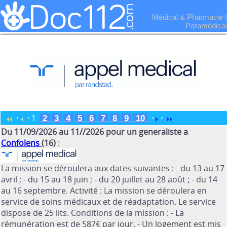
Médical & Pharmacie
|
Paramédical
·
·
1
·
·
2
3
4
5
6
7
8
9
10
Du 11/09/2026 au 11//2026 pour un generaliste a
Confolens
(16)
:
La mission se déroulera aux dates suivantes : - du 13 au 17
avril ; - du 15 au 18 juin ; - du 20 juillet au 28 août ; - du 14
au 16 septembre. Activité : La mission se déroulera en
service de soins médicaux et de réadaptation. Le service
dispose de 25 lits. Conditions de la mission : - La
rémunération est de 587€ par jour. - Un logement est mis