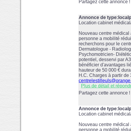
Partagez cette annonce !
Annonce de type:localp
Location cabinet médica
Nouveau centre médical à
personne a mobilité réduit
recherchons pour le centr
Dermatologue - Radiolog
Psychomotricien- Diététic
potentiel, desservi par 
bénéficier d'avantages lié
hauteur de 50 000 € duran
H.C. Charges à partir de
centrelestilleuls@orange.
Plus de détail et répond
Partagez cette annonce !
Annonce de type:loca
Location cabinet médica
Nouveau centre médical à
personne a mobilité réduit