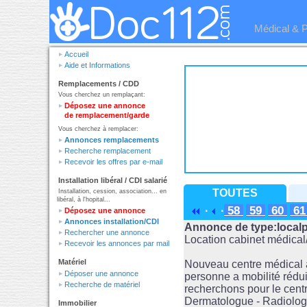
Médical & 
Accueil
Aide et Informations
Remplacements / CDD
Vous cherchez un remplaçant:
Déposez une annonce
de remplacement/garde
Vous cherchez à remplacer:
Annonces remplacements
Recherche remplacement
Recevoir les offres par e-mail
Installation libéral / CDI salarié
TOUTES
Installation, cession, association... en
libéral, à l'hopital...
58
59
60
6
·
·
Déposez une annonce
Annonces installation/CDI
Annonce de type:localp
Rechercher une annonce
Location cabinet médica
Recevoir les annonces par mail
Matériel
Nouveau centre médical à
Déposer une annonce
personne a mobilité réduit
Recherche de matériel
recherchons pour le centr
Dermatologue - Radiolog
Immobilier