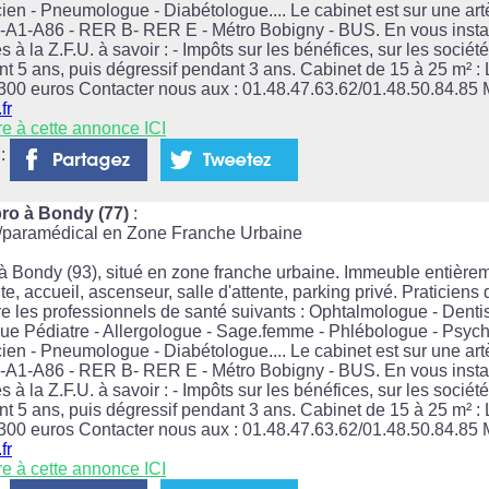
ien - Pneumologue - Diabétologue.... Le cabinet est sur une artèr
A3-A1-A86 - RER B- RER E - Métro Bobigny - BUS. En vous instal
s à la Z.F.U. à savoir : - Impôts sur les bénéfices, sur les sociét
t 5 ans, puis dégressif pendant 3 ans. Cabinet de 15 à 25 m² : 
 300 euros Contacter nous aux : 01.48.47.63.62/01.48.50.84.85 M
fr
re à cette annonce ICI
 :
ro à Bondy (77)
:
l/paramédical en Zone Franche Urbaine
 Bondy (93), situé en zone franche urbaine. Immeuble entièrem
e, accueil, ascenseur, salle d'attente, parking privé. Praticiens
e les professionnels de santé suivants : Ophtalmologue - Dentis
ue Pédiatre - Allergologue - Sage.femme - Phlébologue - Psyc
ien - Pneumologue - Diabétologue.... Le cabinet est sur une artèr
A3-A1-A86 - RER B- RER E - Métro Bobigny - BUS. En vous instal
s à la Z.F.U. à savoir : - Impôts sur les bénéfices, sur les sociét
t 5 ans, puis dégressif pendant 3 ans. Cabinet de 15 à 25 m² : 
 300 euros Contacter nous aux : 01.48.47.63.62/01.48.50.84.85 M
fr
re à cette annonce ICI