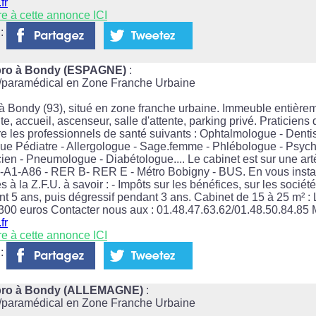
fr
re à cette annonce ICI
 :
lpro à Bondy (ESPAGNE)
:
l/paramédical en Zone Franche Urbaine
 Bondy (93), situé en zone franche urbaine. Immeuble entièrem
e, accueil, ascenseur, salle d'attente, parking privé. Praticiens
e les professionnels de santé suivants : Ophtalmologue - Dentis
ue Pédiatre - Allergologue - Sage.femme - Phlébologue - Psyc
ien - Pneumologue - Diabétologue.... Le cabinet est sur une artèr
A3-A1-A86 - RER B- RER E - Métro Bobigny - BUS. En vous instal
s à la Z.F.U. à savoir : - Impôts sur les bénéfices, sur les sociét
t 5 ans, puis dégressif pendant 3 ans. Cabinet de 15 à 25 m² : 
 300 euros Contacter nous aux : 01.48.47.63.62/01.48.50.84.85 M
fr
re à cette annonce ICI
 :
lpro à Bondy (ALLEMAGNE)
:
l/paramédical en Zone Franche Urbaine