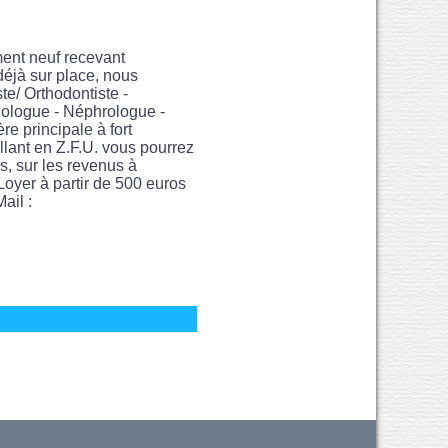
ent neuf recevant
 déjà sur place, nous
te/ Orthodontiste -
hologue - Néphrologue -
e principale à fort
lant en Z.F.U. vous pourrez
és, sur les revenus à
Loyer à partir de 500 euros
ail :