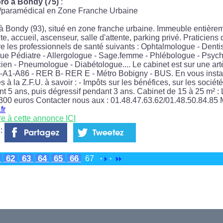
ro à Bondy (75)
:
l/paramédical en Zone Franche Urbaine
 Bondy (93), situé en zone franche urbaine. Immeuble entièrem
e, accueil, ascenseur, salle d'attente, parking privé. Praticiens
e les professionnels de santé suivants : Ophtalmologue - Dentis
ue Pédiatre - Allergologue - Sage.femme - Phlébologue - Psyc
ien - Pneumologue - Diabétologue.... Le cabinet est sur une artèr
A3-A1-A86 - RER B- RER E - Métro Bobigny - BUS. En vous instal
s à la Z.F.U. à savoir : - Impôts sur les bénéfices, sur les sociét
t 5 ans, puis dégressif pendant 3 ans. Cabinet de 15 à 25 m² : 
 300 euros Contacter nous aux : 01.48.47.63.62/01.48.50.84.85 M
fr
re à cette annonce ICI
 :
1
62
63
64
65
66
67
·
·