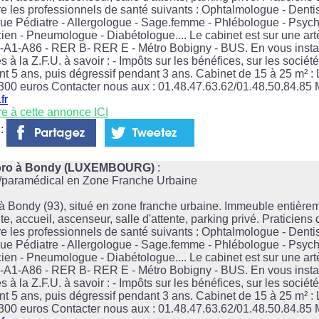
e les professionnels de santé suivants : Ophtalmologue - Dentis
ue Pédiatre - Allergologue - Sage.femme - Phlébologue - Psyc
ien - Pneumologue - Diabétologue.... Le cabinet est sur une artèr
A3-A1-A86 - RER B- RER E - Métro Bobigny - BUS. En vous instal
s à la Z.F.U. à savoir : - Impôts sur les bénéfices, sur les sociét
t 5 ans, puis dégressif pendant 3 ans. Cabinet de 15 à 25 m² : 
 300 euros Contacter nous aux : 01.48.47.63.62/01.48.50.84.85 M
fr
re à cette annonce ICI
 :
lpro à Bondy (LUXEMBOURG)
:
l/paramédical en Zone Franche Urbaine
 Bondy (93), situé en zone franche urbaine. Immeuble entièrem
e, accueil, ascenseur, salle d'attente, parking privé. Praticiens
e les professionnels de santé suivants : Ophtalmologue - Dentis
ue Pédiatre - Allergologue - Sage.femme - Phlébologue - Psyc
ien - Pneumologue - Diabétologue.... Le cabinet est sur une artèr
A3-A1-A86 - RER B- RER E - Métro Bobigny - BUS. En vous instal
s à la Z.F.U. à savoir : - Impôts sur les bénéfices, sur les sociét
t 5 ans, puis dégressif pendant 3 ans. Cabinet de 15 à 25 m² : 
 300 euros Contacter nous aux : 01.48.47.63.62/01.48.50.84.85 M