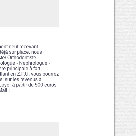
ent neuf recevant
 déjà sur place, nous
te/ Orthodontiste -
hologue - Néphrologue -
e principale à fort
lant en Z.F.U. vous pourrez
és, sur les revenus à
Loyer à partir de 500 euros
ail :