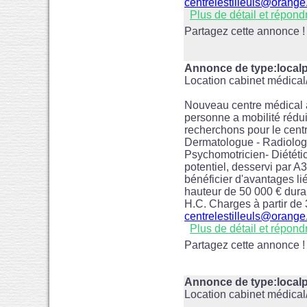
centrelestilleuls@orange.
Plus de détail et répond
Partagez cette annonce !
Annonce de type:loca
Location cabinet médica
Nouveau centre médical à
personne a mobilité réduit
recherchons pour le centr
Dermatologue - Radiolog
Psychomotricien- Diététic
potentiel, desservi par 
bénéficier d'avantages lié
hauteur de 50 000 € duran
H.C. Charges à partir de
centrelestilleuls@orange.
Plus de détail et répond
Partagez cette annonce !
Annonce de type:loca
Location cabinet médica