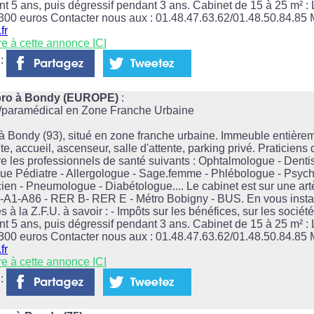
t 5 ans, puis dégressif pendant 3 ans. Cabinet de 15 à 25 m² : 
 300 euros Contacter nous aux : 01.48.47.63.62/01.48.50.84.85 M
fr
re à cette annonce ICI
 :
lpro à Bondy (EUROPE)
:
l/paramédical en Zone Franche Urbaine
 Bondy (93), situé en zone franche urbaine. Immeuble entièrem
e, accueil, ascenseur, salle d'attente, parking privé. Praticiens
e les professionnels de santé suivants : Ophtalmologue - Dentis
ue Pédiatre - Allergologue - Sage.femme - Phlébologue - Psyc
ien - Pneumologue - Diabétologue.... Le cabinet est sur une artèr
A3-A1-A86 - RER B- RER E - Métro Bobigny - BUS. En vous instal
s à la Z.F.U. à savoir : - Impôts sur les bénéfices, sur les sociét
t 5 ans, puis dégressif pendant 3 ans. Cabinet de 15 à 25 m² : 
 300 euros Contacter nous aux : 01.48.47.63.62/01.48.50.84.85 M
fr
re à cette annonce ICI
 :