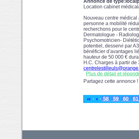
Annonce de type:localp
Location cabinet médica
Nouveau centre médical à
personne a mobilité réduit
recherchons pour le centr
Dermatologue - Radiolog
Psychomotricien- Diététic
potentiel, desservi par 
bénéficier d'avantages lié
hauteur de 50 000 € duran
H.C. Charges à partir de
centrelestilleuls@orange.
Plus de détail et répond
Partagez cette annonce !
58
59
60
6
·
·