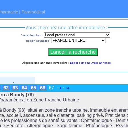
Pharmacie
|
Paramédical
Vous cherchez une offre immobilière :
Vous cherchez :
Région souhaitée:
Déposez une annonce immobilière :
Dépot d'une nouvelle annonce
1
62
63
64
65
66
67
·
·
ro à Bondy (78)
:
l/paramédical en Zone Franche Urbaine
 Bondy (93), situé en zone franche urbaine. Immeuble entièrem
e, accueil, ascenseur, salle d'attente, parking privé. Praticiens
e les professionnels de santé suivants : Ophtalmologue - Dentis
ue Pédiatre - Allergologue - Sage.femme - Phlébologue - Psyc