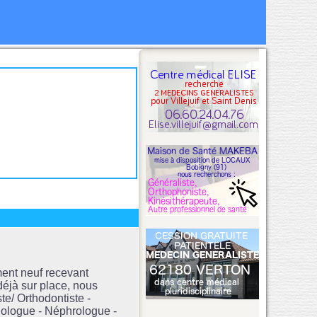
ent neuf recevant
 déjà sur place, nous
te/ Orthodontiste -
hologue - Néphrologue -