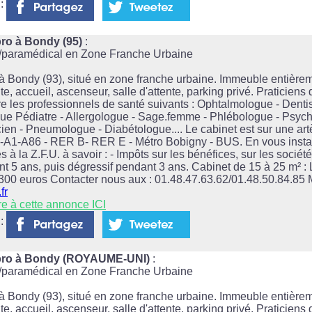
 :
ro à Bondy (95)
:
l/paramédical en Zone Franche Urbaine
 Bondy (93), situé en zone franche urbaine. Immeuble entièrem
e, accueil, ascenseur, salle d'attente, parking privé. Praticiens
e les professionnels de santé suivants : Ophtalmologue - Dentis
ue Pédiatre - Allergologue - Sage.femme - Phlébologue - Psyc
ien - Pneumologue - Diabétologue.... Le cabinet est sur une artèr
A3-A1-A86 - RER B- RER E - Métro Bobigny - BUS. En vous instal
s à la Z.F.U. à savoir : - Impôts sur les bénéfices, sur les sociét
t 5 ans, puis dégressif pendant 3 ans. Cabinet de 15 à 25 m² : 
 300 euros Contacter nous aux : 01.48.47.63.62/01.48.50.84.85 M
fr
re à cette annonce ICI
 :
lpro à Bondy (ROYAUME-UNI)
:
l/paramédical en Zone Franche Urbaine
 Bondy (93), situé en zone franche urbaine. Immeuble entièrem
e, accueil, ascenseur, salle d'attente, parking privé. Praticiens