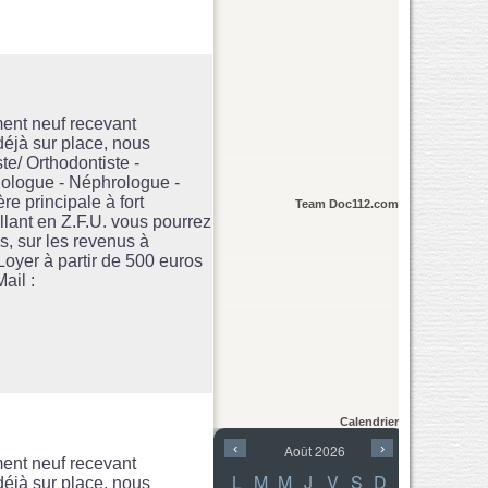
ent neuf recevant
 déjà sur place, nous
te/ Orthodontiste -
hologue - Néphrologue -
e principale à fort
Team Doc112.com
lant en Z.F.U. vous pourrez
és, sur les revenus à
Loyer à partir de 500 euros
ail :
Calendrier
ent neuf recevant
 déjà sur place, nous