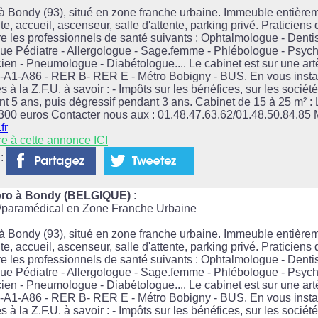
 Bondy (93), situé en zone franche urbaine. Immeuble entièrem
e, accueil, ascenseur, salle d'attente, parking privé. Praticiens
e les professionnels de santé suivants : Ophtalmologue - Dentis
ue Pédiatre - Allergologue - Sage.femme - Phlébologue - Psyc
ien - Pneumologue - Diabétologue.... Le cabinet est sur une artèr
A3-A1-A86 - RER B- RER E - Métro Bobigny - BUS. En vous instal
s à la Z.F.U. à savoir : - Impôts sur les bénéfices, sur les sociét
t 5 ans, puis dégressif pendant 3 ans. Cabinet de 15 à 25 m² : 
 300 euros Contacter nous aux : 01.48.47.63.62/01.48.50.84.85 M
fr
re à cette annonce ICI
 :
lpro à Bondy (BELGIQUE)
:
l/paramédical en Zone Franche Urbaine
 Bondy (93), situé en zone franche urbaine. Immeuble entièrem
e, accueil, ascenseur, salle d'attente, parking privé. Praticiens
e les professionnels de santé suivants : Ophtalmologue - Dentis
ue Pédiatre - Allergologue - Sage.femme - Phlébologue - Psyc
ien - Pneumologue - Diabétologue.... Le cabinet est sur une artèr
A3-A1-A86 - RER B- RER E - Métro Bobigny - BUS. En vous instal
s à la Z.F.U. à savoir : - Impôts sur les bénéfices, sur les sociét