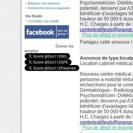
Psychomotricien- Diététic
Déposer une annonce
potentiel, desservi par 
Recherche local ou logement
bénéficier d'avantages lié
Vos Emails
hauteur de 50 000 € duran
Consultez vos emails
H.C. Charges à partir de
centrelestilleuls@orange.
Plus de détail et répond
Partagez cette annonce !
Suivez les
remplas:
Annonce de type:localp
Location cabinet médica
Nouveau centre médical à
personne a mobilité réduit
recherchons pour le centr
Dermatologue - Radiolog
Psychomotricien- Diététic
potentiel, desservi par 
bénéficier d'avantages lié
hauteur de 50 000 € duran
H.C. Charges à partir de
centrelestilleuls@orange.
Plus de détail et répond