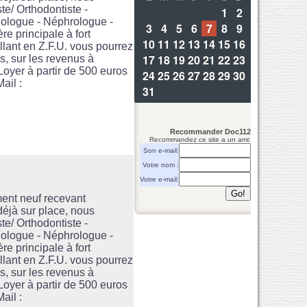
te/ Orthodontiste -
hologue - Néphrologue -
e principale à fort
lant en Z.F.U. vous pourrez
és, sur les revenus à
Loyer à partir de 500 euros
ail :
Recommander Doc112
Recommandez ce site a un ami:
Son e-mail:
Votre nom :
Votre e-mail:
ent neuf recevant
 déjà sur place, nous
te/ Orthodontiste -
hologue - Néphrologue -
e principale à fort
lant en Z.F.U. vous pourrez
és, sur les revenus à
Loyer à partir de 500 euros
ail :