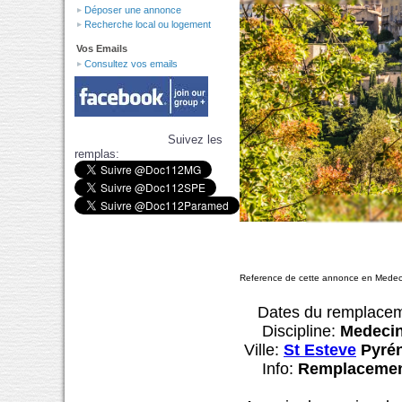
Déposer une annonce
Recherche local ou logement
Vos Emails
Consultez vos emails
Suivez les
remplas:
Reference de cette annonce en Medec
Dates du remplace
Discipline:
Medecin 
Ville:
St Esteve
Pyrén
Info:
Remplaceme