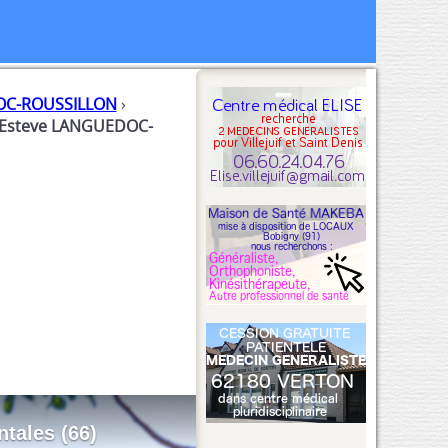
C-ROUSSILLON
›
t Esteve LANGUEDOC-
tales (66)