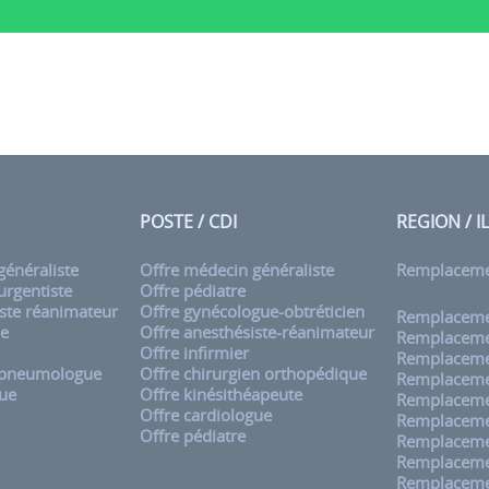
POSTE / CDI
REGION / I
énéraliste
Offre médecin généraliste
Remplacem
rgentiste
Offre pédiatre
ste réanimateur
Offre gynécologue-obtréticien
Remplacemen
ue
Offre anesthésiste-réanimateur
Remplaceme
Offre infirmier
Remplaceme
 pneumologue
Offre chirurgien orthopédique
Remplaceme
ue
Offre kinésithéapeute
Remplaceme
Offre cardiologue
Remplaceme
Offre pédiatre
Remplaceme
Remplaceme
Remplaceme