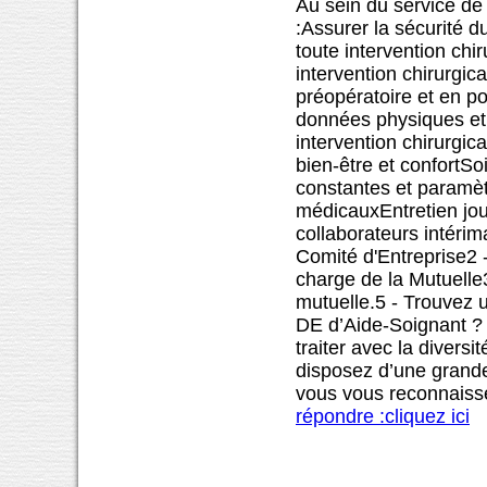
Au sein du service de 
:Assurer la sécurité d
toute intervention chi
intervention chirurgic
préopératoire et en po
données physiques et 
intervention chirurgic
bien-être et confortSo
constantes et paramètr
médicauxEntretien jour
collaborateurs intéri
Comité d'Entreprise2 
charge de la Mutuelle3
mutuelle.5 - Trouvez u
DE d’Aide-Soignant ? 
traiter avec la divers
disposez d’une grande
vous vous reconnaissez
répondre :cliquez ici