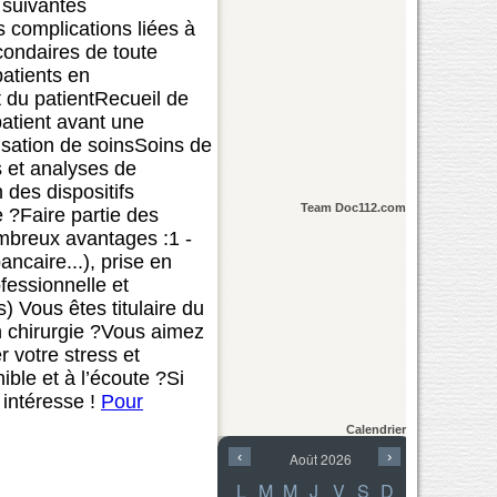
 suivantes
s complications liées à
econdaires de toute
patients en
rt du patientRecueil de
patient avant une
lisation de soinsSoins de
s et analyses de
 des dispositifs
Team Doc112.com
e ?Faire partie des
ombreux avantages :1 -
ncaire...), prise en
fessionnelle et
) Vous êtes titulaire du
n chirurgie ?Vous aimez
r votre stress et
le et à l’écoute ?Si
 intéresse !
Pour
Calendrier