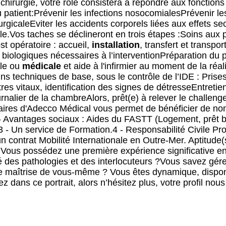
chirurgie, votre rôle consistera à répondre aux fonctions
u patient:Prévenir les infections nosocomialesPrévenir le
rurgicaleEviter les accidents corporels liées aux effets s
ale.Vos taches se déclineront en trois étapes :Soins aux 
st opératoire : accueil,
installation
, transfert et transpo
biologiques nécessaires à l’interventionPréparation du 
ale ou
médical
e
et aide à l'infirmier au moment de la réa
ins techniques de base, sous le contrôle de l’IDE : Prise
es vitaux, identification des signes de détresseEntretien
nalier de la chambreAlors, prêt(e) à relever le challeng
maires d'Adecco Médical vous permet de bénéficier de n
- Avantages sociaux : Aides du FASTT (Logement, prêt ba
 - Un service de Formation.4 - Responsabilité Civile Pro
n contrat Mobilité Internationale en Outre-Mer. Aptitude(s
Vous possédez une première expérience significative e
ité des pathologies et des interlocuteurs ?Vous savez gére
 maîtrise de vous-même ? Vous êtes dynamique, disponib
 dans ce portrait, alors n’hésitez plus, votre profil nous