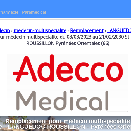
Pharmacie
|
Paramédical
ecin
›
medecin-multispecialite
›
Remplacement
›
LANGUEDO
r médecin multispecialite du 08/03/2023 au 21/02/2030 S
ROUSSILLON Pyrénées Orientales (66)
Remplacement
pour
médecin multispecialite
ve - LANGUEDOC-ROUSSILLON - Pyrénées Orien