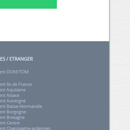
LES / ETRANGER
ent DOM/TOM
t Ile de France
nt Aquitaine
nt Alsace
nt Auvergne
nt Basse-Normandie
nt Borgogne
nt Bretagne
nt Centre
nt Champagne-ardennes