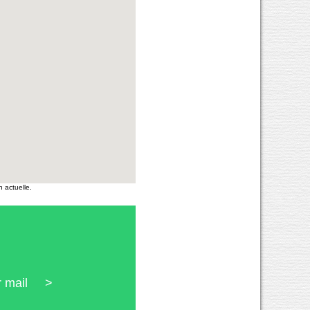
 actuelle.
ar mail >