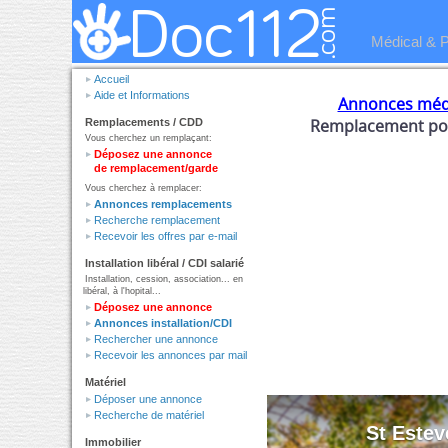
Médical & 
Accueil
Aide et Informations
Annonces méd
Remplacement pou
Remplacements / CDD
Vous cherchez un remplaçant:
Déposez une annonce
de remplacement/garde
Vous cherchez à remplacer:
Annonces remplacements
Recherche remplacement
Recevoir les offres par e-mail
Installation libéral / CDI salarié
Installation, cession, association... en
libéral, à l'hopital...
Déposez une annonce
Annonces installation/CDI
Rechercher une annonce
Recevoir les annonces par mail
Matériel
Déposer une annonce
Recherche de matériel
St Este
Immobilier