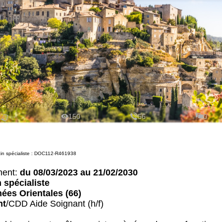
150
56
0
in spécialiste : DOC112-R461938
ment:
du 08/03/2023 au 21/02/2030
spécialiste
ées Orientales (66)
nt
/CDD Aide Soignant (h/f)