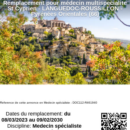
Remplacement
pour
médecin multispecialite
St Cyprien - LANGUEDOC-ROUSSILLON -
Pyrénées Orientales (66)
146
60
0
41%
Reference de cette annonce en Medecin spécialiste : DOC112-R461940
Dates du remplacement:
du
08/03/2023 au 09/02/2030
Discipline:
Medecin spécialiste