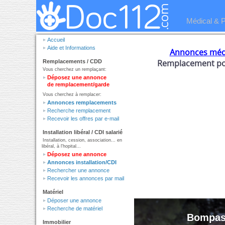
Médical & 
Accueil
Aide et Informations
Annonces méd
Remplacement pou
Remplacements / CDD
Vous cherchez un remplaçant:
Déposez une annonce
de remplacement/garde
Vous cherchez à remplacer:
Annonces remplacements
Recherche remplacement
Recevoir les offres par e-mail
Installation libéral / CDI salarié
Installation, cession, association... en
libéral, à l'hopital...
Déposez une annonce
Annonces installation/CDI
Rechercher une annonce
Recevoir les annonces par mail
Matériel
Déposer une annonce
Recherche de matériel
Bompas
Immobilier