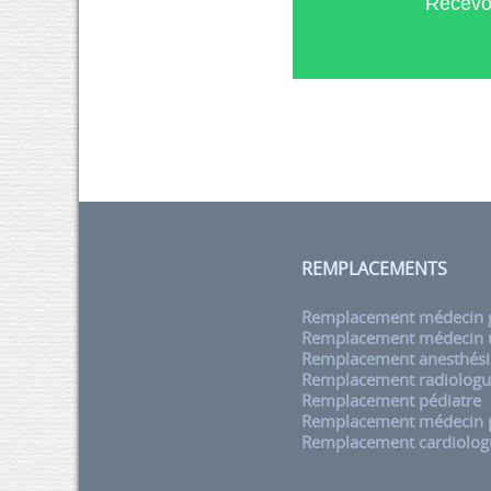
Recevoi
REMPLACEMENTS
Remplacement médecin g
Remplacement médecin u
Remplacement anesthési
Remplacement radiolog
Remplacement pédiatre
Remplacement médecin
Remplacement cardiolog