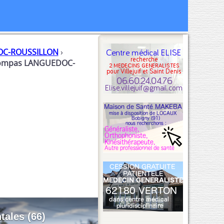
C-ROUSSILLON
›
 Bompas LANGUEDOC-
ales (66)