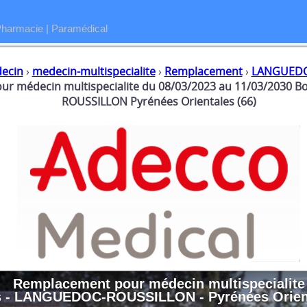
Pharmacie
|
Paramédical
ecin
›
medecin-multispecialite
›
Remplacement
›
LANGUEDO
r médecin multispecialite du 08/03/2023 au 11/03/2030
ROUSSILLON Pyrénées Orientales (66)
Remplacement
pour
médecin multispecialite
 - LANGUEDOC-ROUSSILLON - Pyrénées Orient