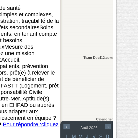
-
 de santé
simples et complexes,
ration, traçabilité de la
ffets secondairesSoins
idents, en tenant compte
et besoins
ieuxMesure des
ez une mission
Team Doc112.com
:Accueil,
atients, prévention
s, prêt(e) à relever le
t de bénéficier de
u FASTT (Logement, prêt
ponsabilité Civile
utre-Mer. Aptitude(s)
nce en EHPAD ou auprès
ous adapter aux
fficacement en équipe ?
Calendrier
 !
Pour répondre :cliquez