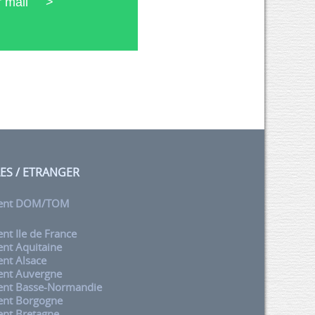
ar mail >
LES / ETRANGER
ent DOM/TOM
t Ile de France
nt Aquitaine
nt Alsace
nt Auvergne
nt Basse-Normandie
nt Borgogne
nt Bretagne