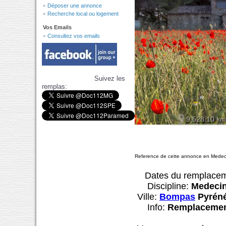
Déposer une annonce
Recherche local ou logement
Vos Emails
Consultez vos emails
Suivez les
remplas:
9,528.10 km
Reference de cette annonce en Medec
Dates du remplace
Discipline:
Medecin 
Ville:
Bompas
Pyréné
Info:
Remplaceme