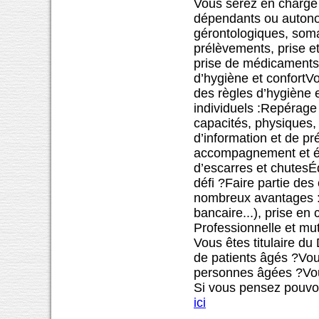
Vous serez en charge 
dépendants ou autonom
gérontologiques, soma
prélèvements, prise et
prise de médicaments 
d’hygiène et confortV
des règles d’hygiène e
individuels :Repérage
capacités, physiques, 
d’information et de pr
accompagnement et éc
d’escarres et chutesÉd
défi ?Faire partie des
nombreux avantages :
bancaire...), prise en
Professionnelle et mut
Vous êtes titulaire d
de patients âgés ?Vou
personnes âgées ?Vous 
Si vous pensez pouvoir
ici