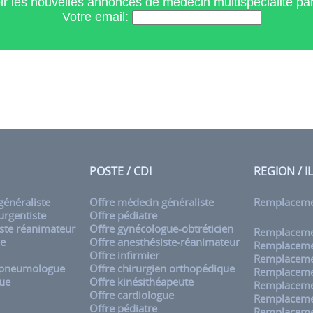
r les nouvelles annonces de médecin multispecialite p
Votre email:
POSTE / CDI
REGION / I
énéraliste
Offre médecin généraliste
Remplacem
rgentiste
Offre pédiatre
ste réanimateur
Offre gynécologue-obtréticien
Remplacemen
ue
Offre anesthésiste-réanimateur
Remplaceme
Offre infirmier
Remplaceme
 pneumologue
Offre chirurgien orthopédique
Remplaceme
ue
Offre kinésithéapeute
Remplaceme
Offre cardiologue
Remplaceme
Offre pédiatre
Remplaceme