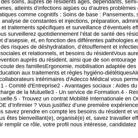
des soins, auprès de résidents âgés, dépendants, semi
es, atteints d’infections aigües ou d’autres problèmes
tiques comme cognitifs : Soins de base : Pansements, 
 analyse de constantes et injections, préparation, administ
et traitements spécifiques et surveillance d’éventuels e
ous surveillerez quotidiennement l’état de santé des rés
t d’asepsie, et, en fonction des différentes pathologies 
 des risques de déshydratation, d’étouffement et infect
sociales et relationnels, et besoins du résidentVous aur
évention auprès du résident, ainsi que de son entourage 
oute des famillesErgonomie, mobilisation adaptée des p
ucation aux traitements et règles hygiéno-diététiquesAlor
 collaborateurs intérimaires d'Adecco Médical vous perme
1 - Comité d'Entreprise2 - Avantages sociaux : Aides d
 charge de la Mutuelle3 - Un service de Formation.4 - Res
uelle.5 - Trouvez un contrat Mobilité Internationale en O
u DE d’Infirmier ? Vous justifiez d’une première expérie
s savez prendre en compte les besoins du résident et v
êtes bienveillant(e), organisé(e) et, savez travailler e
 remplir ce rôle, votre profil nous intéresse, candidatez