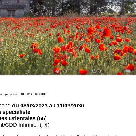
170
60
0
in spécialiste : DOC112-R463887
ment:
du 08/03/2023 au 11/03/2030
spécialiste
es Orientales (66)
nt
/CDD Infirmier (h/f)