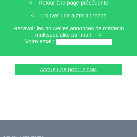
< Retour à la page précédente
< Trouver une autre annonce
Recevoir les nouvelles annonces de médecin
multispecialite par mail >
Votre email:
ACCUEIL DE DOC112.COM