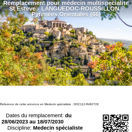
Remplacement
pour
médecin multispecialite
St Esteve - LANGUEDOC-ROUSSILLON -
Pyrénées Orientales (66)
150
47
0
31%
Reference de cette annonce en Medecin spécialiste : DOC112-R482726
Dates du remplacement:
du
28/06/2023 au 18/07/2030
Discipline:
Medecin spécialiste