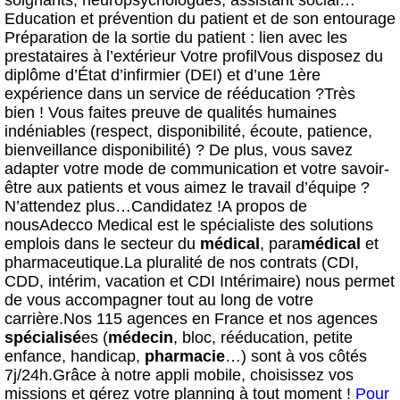
soignants, neuropsychologues, assistant social…
Education et prévention du patient et de son entourage
Préparation de la sortie du patient : lien avec les
prestataires à l’extérieur Votre profilVous disposez du
diplôme d’État d’infirmier (DEI) et d’une 1ère
expérience dans un service de rééducation ?Très
bien ! Vous faites preuve de qualités humaines
indéniables (respect, disponibilité, écoute, patience,
bienveillance disponibilité) ? De plus, vous savez
adapter votre mode de communication et votre savoir-
être aux patients et vous aimez le travail d’équipe ?
N’attendez plus…Candidatez !A propos de
nousAdecco Medical est le spécialiste des solutions
emplois dans le secteur du
médical
, para
médical
et
pharmaceutique.La pluralité de nos contrats (CDI,
CDD, intérim, vacation et CDI Intérimaire) nous permet
de vous accompagner tout au long de votre
carrière.Nos 115 agences en France et nos agences
spécialisé
es (
médecin
, bloc, rééducation, petite
enfance, handicap,
pharmacie
…) sont à vos côtés
7j/24h.Grâce à notre appli mobile, choisissez vos
missions et gérez votre planning à tout moment !
Pour